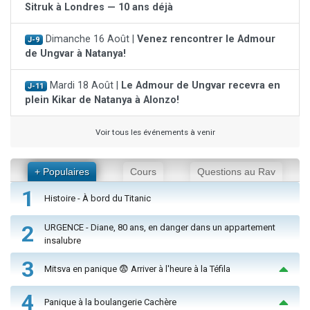
Sitruk à Londres — 10 ans déjà
Dimanche 16 Août |
Venez rencontrer le Admour
J-9
de Ungvar à Natanya!
Mardi 18 Août |
Le Admour de Ungvar recevra en
J-11
plein Kikar de Natanya à Alonzo!
Voir tous les événements à venir
+ Populaires
Cours
Questions au Rav
1
Histoire - À bord du Titanic
2
URGENCE - Diane, 80 ans, en danger dans un appartement
insalubre
3
Mitsva en panique 😨 Arriver à l'heure à la Téfila
4
Panique à la boulangerie Cachère