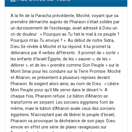
Il reste 49 places pour étudier en groupe sur Zoom
12 nouvelles musiques dans Torah-Box Music
A la fin de la Paracha précédente, Moché, voyant que sa
première démarche auprès de Pharaon s’était soldée par
3 personnes viennent de nous rejoindre sur WhatsApp
un durcissement de l’esclavage, avait adressé à D.ieu un
2 personnes viennent de nous rejoindre sur WhatsApp
cri de douleur : « Pourquoi as-Tu fait le mal à ce peuple ?
Pourquoi m’as-Tu envoyé ? ». Au début de notre Sidra,
2 personnes viennent de nous rejoindre sur WhatsApp
D.ieu Se révèle à Moché et lui répond. Il lui promet la
délivrance par 4 verbes différents : Il promet de « sortir »
les enfants d’Israël Égypte, de les « sauver », de les «
délivrer », et de les « prendre comme Son Peuple » sur le
Mont Sinaï pour les conduire sur la Terre Promise. Moché
et Aharon, se présentent à plusieurs reprises devant
Pharaon. Ils exigent alors ainsi, au nom de D.ieu : « Libère
Mon Peuple pour qu’il Me serve dans le désert !». A
chaque fois, Pharaon refuse. Le bâton d’Aharon se
transforme en serpent. Les sorciers égyptiens font de
même, mais le bâton d’Aharon avale ceux des sorciers
égyptiens. N’acceptant pas de libérer le peuple d’Israël,
Pharaon va provoquer la déchéance de son pays. D.ieu
envoie en effet une série de plaies ravageuses sur