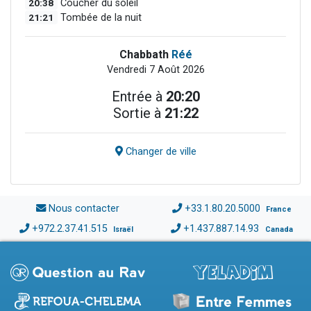
20:38
Coucher du soleil
21:21
Tombée de la nuit
Chabbath
Réé
Vendredi 7 Août 2026
Entrée à
20:20
Sortie à
21:22
Changer de ville
Nous contacter
+33.1.80.20.5000
France
+972.2.37.41.515
+1.437.887.14.93
Israël
Canada