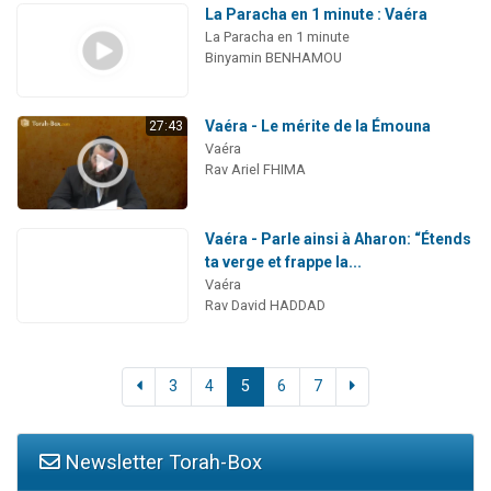
La Paracha en 1 minute : Vaéra
La Paracha en 1 minute
Binyamin BENHAMOU
Vaéra - Le mérite de la Émouna
27:43
Vaéra
Rav Ariel FHIMA
Vaéra - Parle ainsi à Aharon: “Étends
ta verge et frappe la...
Vaéra
Rav David HADDAD
3
4
5
6
7
Newsletter Torah-Box