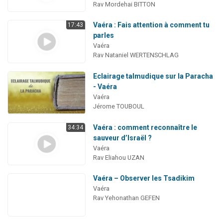
Rav Mordehai BITTON
Vaéra : Fais attention à comment tu
17:43
parles
Vaéra
Rav Nataniel WERTENSCHLAG
Eclairage talmudique sur la Paracha
- Vaéra
Vaéra
Jérome TOUBOUL
Vaéra : comment reconnaître le
34:34
sauveur d’Israël ?
Vaéra
Rav Eliahou UZAN
Vaéra – Observer les Tsadikim
Vaéra
Rav Yehonathan GEFEN