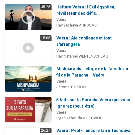
Haftara Vaéra : l'Exil égyptien,
35:26
révélateur des défis...
Vaéra
Rav Yechaya ARROUAS
Vaéra : Aie confiance et tout
15:08
s'arrangera
Vaéra
Rav Nataniel WERTENSCHLAG
Mishparacha : éloge de la famille au
fil de la Paracha – Vaéra
Vaéra
Jérome TOUBOUL
5 faits sur la Paracha Vaéra que vous
ignorez (peut-être)
Vaéra
Eytan Yéhouda DZIKOWSKI
Vaéra : Peut-il encore faire Téchouva
26:27