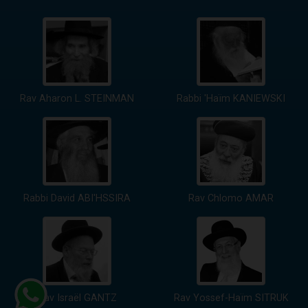
Rav Aharon L. STEINMAN
Rabbi 'Haïm KANIEWSKI
Rabbi David ABI'HSSIRA
Rav Chlomo AMAR
Rav Israël GANTZ
Rav Yossef-Haïm SITRUK