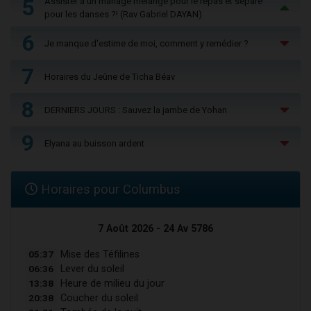
5
Assister à un mariage mélangé pour le repas et séparé
pour les danses ?! (Rav Gabriel DAYAN)
6
Je manque d'estime de moi, comment y remédier ?
7
Horaires du Jeûne de Ticha Béav
8
DERNIERS JOURS : Sauvez la jambe de Yohan
9
Elyana au buisson ardent
Horaires pour Columbus
7 Août 2026 - 24 Av 5786
05:37
Mise des Téfilines
06:36
Lever du soleil
13:38
Heure de milieu du jour
20:38
Coucher du soleil