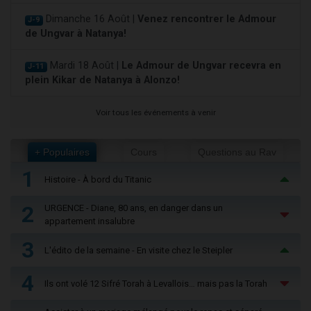
Dimanche 16 Août |
Venez rencontrer le Admour
J-9
de Ungvar à Natanya!
Mardi 18 Août |
Le Admour de Ungvar recevra en
J-11
plein Kikar de Natanya à Alonzo!
Voir tous les événements à venir
+ Populaires
Cours
Questions au Rav
1
Histoire - À bord du Titanic
2
URGENCE - Diane, 80 ans, en danger dans un
appartement insalubre
3
L'édito de la semaine - En visite chez le Steipler
4
Ils ont volé 12 Sifré Torah à Levallois… mais pas la Torah