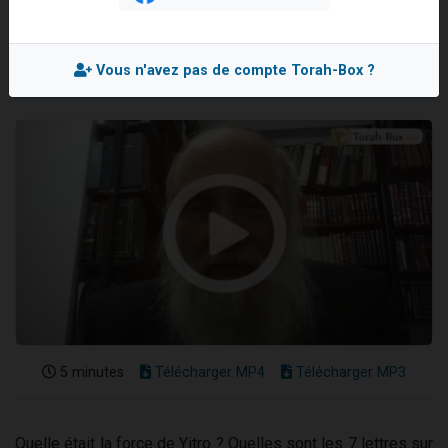
Rav Elie DREYFUS
3 personnes viennent de nous rejoindre sur WhatsApp
Mis en ligne le Vendredi 2 Février 2024
2 nouvelles musiques dans Torah-Box Music
Vous n'avez pas de compte Torah-Box ?
8 personnes viennent de faire un don pour Tsédaka : pauvres d'Israel
Nouvelle émission radio : Visions de grandeur n°104 : Le Chabbath et le Birkat Hamazone à travers le temps
4 personnes viennent de nous rejoindre sur WhatsApp
5 minutes
Télécharger MP4
Télécharger MP3
Quelle était la force de Yitro ? Quelles sont les 7 lettres sur