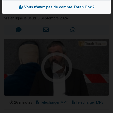
limite
17 personnes viennent de demander une bénédiction
Vous n'avez pas de compte Torah-Box ?
Rav Yechaya ARROUAS
4 personnes viennent de nous rejoindre sur WhatsApp
Mis en ligne le Jeudi 5 Septembre 2024
Il reste 49 places pour étudier en groupe sur Zoom
Eva vient de donner son Maasser
Eli vient de donner son Maasser
26 minutes
Télécharger MP4
Télécharger MP3