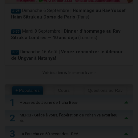
Dimanche 6 Septembre |
Hommage au Rav Yossef
J-28
Haim Sitruk au Dome de Paris
(Paris)
Mardi 8 Septembre |
Dinner d'hommage au Rav
J-30
Sitruk à Londres — 10 ans déjà
(Londres)
Dimanche 16 Août |
Venez rencontrer le Admour
J-7
de Ungvar à Natanya!
Voir tous les événements à venir
+ Populaires
Cours
Questions au Rav
1
Horaires du Jeûne de Ticha Béav
2
MERCI - Grâce à vous, l'opération de Yohan va avoir lieu
🙏
3
La Paracha en 60 secondes : Réé