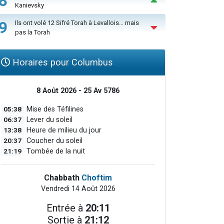
8
Kanievsky
9
Ils ont volé 12 Sifré Torah à Levallois… mais
pas la Torah
Horaires pour Columbus
8 Août 2026 - 25 Av 5786
05:38
Mise des Téfilines
06:37
Lever du soleil
13:38
Heure de milieu du jour
20:37
Coucher du soleil
21:19
Tombée de la nuit
Chabbath
Choftim
Vendredi 14 Août 2026
Entrée à
20:11
Sortie à
21:12