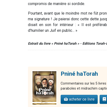
compromis de manière si sordide.
Pourtant, avant que le moindre mot ne fût pron
ma signature ! Je paierai donc cette dette jusq
disait en son for intérieur : « Il est préf
d’humilier un Juif en public… »
Extrait du livre « Pniné haTorah » - Editions Torah
Pniné haTorah
Commentaires sur les 5 livres
paraboles et midrachim capti
acheter ce livre