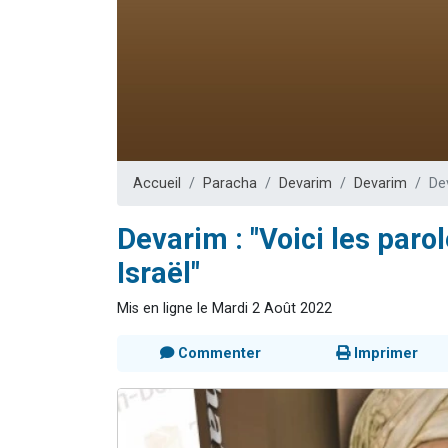
Il reste 
12 nouve
3 personnes 
2 personnes 
2 personnes 
Accueil
Paracha
Devarim
Devarim
De
Devarim : "Voici les par
Israël"
Mis en ligne le Mardi 2 Août 2022
Commenter
Imprimer