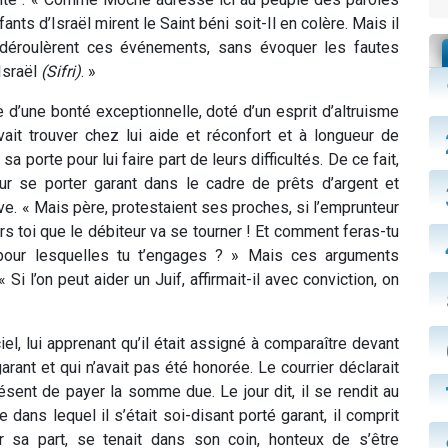
ants d’Israël mirent le Saint béni soit-Il en colère. Mais il
 déroulèrent ces événements, sans évoquer les fautes
Israël
(Sifri)
. »
’une bonté exceptionnelle, doté d’un esprit d’altruisme
vait trouver chez lui aide et réconfort et à longueur de
 porte pour lui faire part de leurs difficultés. De ce fait,
pour se porter garant dans le cadre de prêts d’argent et
ve. « Mais père, protestaient ses proches, si l’emprunteur
rs toi que le débiteur va se tourner ! Et comment feras-tu
pour lesquelles tu t’engages ? » Mais ces arguments
 Si l’on peut aider un Juif, affirmait-il avec conviction, on
ciel, lui apprenant qu’il était assigné à comparaître devant
garant et qui n’avait pas été honorée. Le courrier déclarait
résent de payer la somme due. Le jour dit, il se rendit au
e dans lequel il s’était soi-disant porté garant, il comprit
our sa part, se tenait dans son coin, honteux de s’être