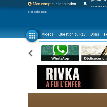
Mon compte
/
Inscription
6 personnes 
4 personn
Paracha Réé
2 personn
17 personnes
4 personnes 
Vidéos
Question au Rav
Dons
F
Il reste 
23 person
Eva vient de
4 personnes 
3 personnes 
3 personn
Odaya vient 
13 personnes
2 personnes 
30 perso