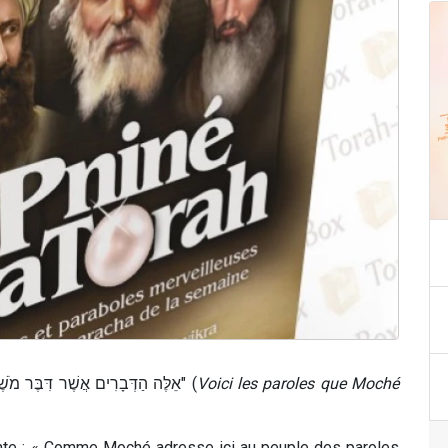
Il est dans Paracha "Devarim : "אֵלֶּה הַדְּבָרִים אֲשֶׁר דִּבֶּר מֹשֶׁה אֶל כָּל ישִׂרְאָלֵ" (
Voici les paroles que Moché
vante : « Comme Moché adresse ici au peuple des paroles