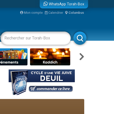
WhatsApp Torah-Box
...
Mon compte
Calendrier
Columbus
vertissements
Livres
Rabbanim
bre