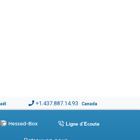
+1.437.887.14.93
raël
Canada