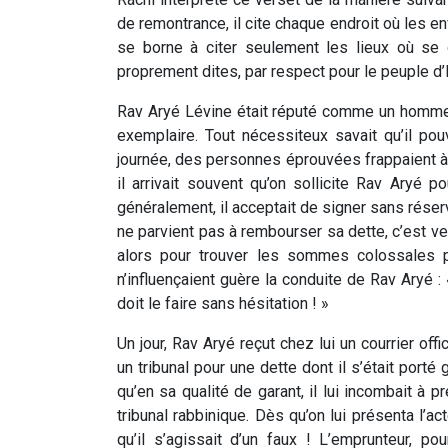
de remontrance, il cite chaque endroit où les enf
se borne à citer seulement les lieux où se
proprement dites, par respect pour le peuple d’
Rav Aryé Lévine était réputé comme un homme d
exemplaire. Tout nécessiteux savait qu’il pou
journée, des personnes éprouvées frappaient à sa
il arrivait souvent qu’on sollicite Rav Aryé 
généralement, il acceptait de signer sans réser
ne parvient pas à rembourser sa dette, c’est ve
alors pour trouver les sommes colossales 
n’influençaient guère la conduite de Rav Aryé : «
doit le faire sans hésitation ! »
Un jour, Rav Aryé reçut chez lui un courrier offi
un tribunal pour une dette dont il s’était porté 
qu’en sa qualité de garant, il lui incombait à p
tribunal rabbinique. Dès qu’on lui présenta l’act
qu’il s’agissait d’un faux ! L’emprunteur, p