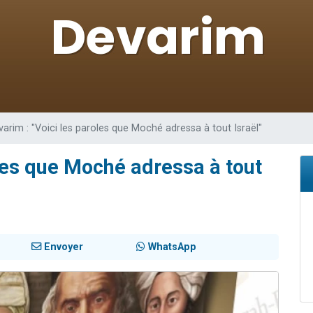
49 places pour étudier en groupe sur Zoom
lles musiques dans Torah-Box Music
viennent de nous rejoindre sur WhatsApp
viennent de nous rejoindre sur WhatsApp
viennent de nous rejoindre sur WhatsApp
varim : "Voici les paroles que Moché adressa à tout Israël"
oles que Moché adressa à tout
Envoyer
WhatsApp