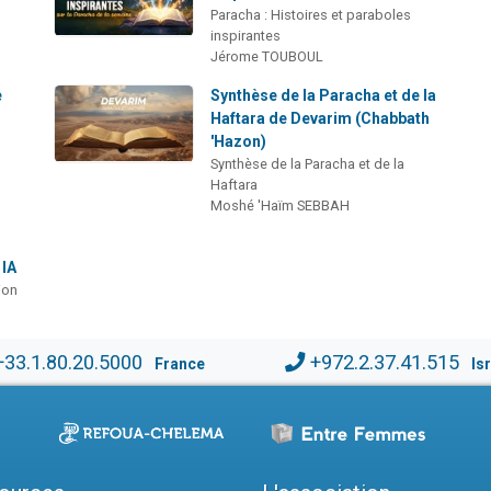
Paracha : Histoires et paraboles
inspirantes
Jérome TOUBOUL
e
Synthèse de la Paracha et de la
Haftara de Devarim (Chabbath
'Hazon)
Synthèse de la Paracha et de la
Haftara
Moshé 'Haïm SEBBAH
 IA
ion
+33.1.80.20.5000
+972.2.37.41.515
France
Is