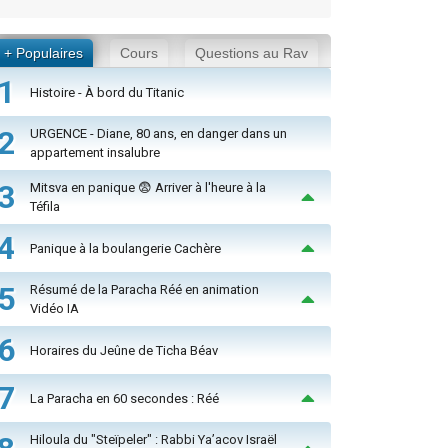
+ Populaires
Cours
Questions au Rav
1
Histoire - À bord du Titanic
2
URGENCE - Diane, 80 ans, en danger dans un
appartement insalubre
3
Mitsva en panique 😨 Arriver à l'heure à la
Téfila
4
Panique à la boulangerie Cachère
5
Résumé de la Paracha Réé en animation
Vidéo IA
6
Horaires du Jeûne de Ticha Béav
7
La Paracha en 60 secondes : Réé
Hiloula du "Steïpeler" : Rabbi Ya’acov Israël