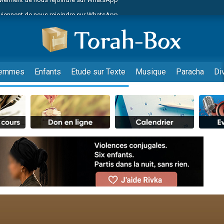
viennent de nous rejoindre sur WhatsApp
es viennent de faire un don pour Reloger Rivka, 6 enfants, victime de violences
es viennent de faire un don pour 1 Journée de Vacances Pour les Enfants
 viennent de demander une bénédiction
viennent de nous rejoindre sur WhatsApp
emmes
Enfants
Etude sur Texte
Musique
Paracha
Di
49 places pour étudier en groupe sur Zoom
nes viennent de faire un don pour Diane, 80 ans, dans un appartement insalu
 donner son Maasser
viennent de nous rejoindre sur WhatsApp
viennent de nous rejoindre sur WhatsApp
es viennent de faire un don pour 5 jours de vacances aux Orphelins
de donner son Maasser
 viennent de demander une bénédiction
viennent de nous rejoindre sur WhatsApp
nnes viennent de faire un don pour Sauvez la jambe de Yohan