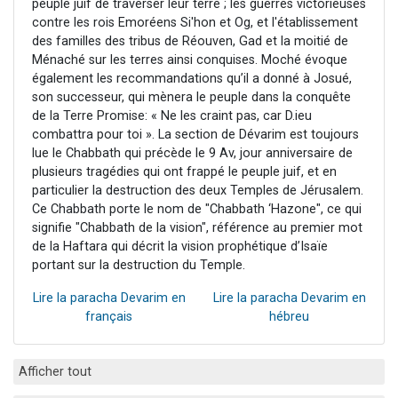
peuple juif de traverser leur terre ; les guerres victorieuses
contre les rois Emoréens Si'hon et Og, et l'établissement
des familles des tribus de Réouven, Gad et la moitié de
Ménaché sur les terres ainsi conquises. Moché évoque
également les recommandations qu’il a donné à Josué,
son successeur, qui mènera le peuple dans la conquête
de la Terre Promise: « Ne les craint pas, car D.ieu
combattra pour toi ». La section de Dévarim est toujours
lue le Chabbath qui précède le 9 Av, jour anniversaire de
plusieurs tragédies qui ont frappé le peuple juif, et en
particulier la destruction des deux Temples de Jérusalem.
Ce Chabbath porte le nom de "Chabbath ‘Hazone", ce qui
signifie "Chabbath de la vision", référence au premier mot
de la Haftara qui décrit la vision prophétique d’Isaïe
portant sur la destruction du Temple.
Lire la paracha Devarim en
Lire la paracha Devarim en
français
hébreu
Afficher tout