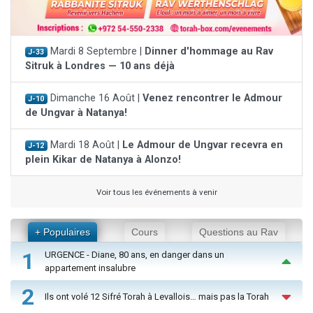
Mardi 8 Septembre |
Dinner d'hommage au Rav
J-33
Sitruk à Londres — 10 ans déjà
Dimanche 16 Août |
Venez rencontrer le Admour
J-10
de Ungvar à Natanya!
Mardi 18 Août |
Le Admour de Ungvar recevra en
J-12
plein Kikar de Natanya à Alonzo!
Voir tous les événements à venir
+ Populaires
Cours
Questions au Rav
1
URGENCE - Diane, 80 ans, en danger dans un
appartement insalubre
2
Ils ont volé 12 Sifré Torah à Levallois… mais pas la Torah