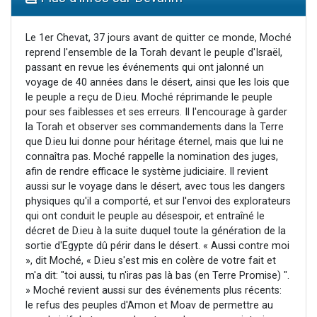
Ariel vient de donner son Maasser
Il reste 49 places pour étudier en groupe sur Zoom
Le 1er Chevat, 37 jours avant de quitter ce monde, Moché
reprend l'ensemble de la Torah devant le peuple d'Israël,
Nathaniel vient de donner son Maasser
passant en revue les événements qui ont jalonné un
6 personnes viennent de faire un don pour 5 enfants déjà orphelins risquent de perdre leur maman
voyage de 40 années dans le désert, ainsi que les lois que
le peuple a reçu de D.ieu. Moché réprimande le peuple
3 personnes viennent de nous rejoindre sur WhatsApp
pour ses faiblesses et ses erreurs. Il l'encourage à garder
la Torah et observer ses commandements dans la Terre
que D.ieu lui donne pour héritage éternel, mais que lui ne
connaîtra pas. Moché rappelle la nomination des juges,
afin de rendre efficace le système judiciaire. Il revient
aussi sur le voyage dans le désert, avec tous les dangers
physiques qu'il a comporté, et sur l'envoi des explorateurs
qui ont conduit le peuple au désespoir, et entraîné le
décret de D.ieu à la suite duquel toute la génération de la
sortie d'Egypte dû périr dans le désert. « Aussi contre moi
», dit Moché, « D.ieu s'est mis en colère de votre fait et
m'a dit: "toi aussi, tu n'iras pas là bas (en Terre Promise) ".
» Moché revient aussi sur des événements plus récents:
le refus des peuples d'Amon et Moav de permettre au