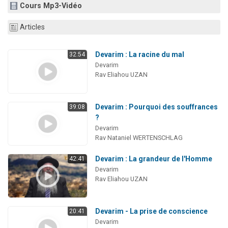
Cours Mp3-Vidéo
Articles
Devarim : La racine du mal
32:54
Devarim
Rav Eliahou UZAN
Devarim : Pourquoi des souffrances
39:08
?
Devarim
Rav Nataniel WERTENSCHLAG
Devarim : La grandeur de l'Homme
42:41
Devarim
Rav Eliahou UZAN
Devarim - La prise de conscience
20:41
Devarim