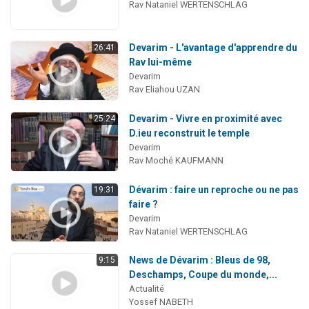
Rav Nataniel WERTENSCHLAG
Devarim - L'avantage d'apprendre du
26:41
Rav lui-même
Devarim
Rav Eliahou UZAN
Devarim - Vivre en proximité avec
25:24
D.ieu reconstruit le temple
Devarim
Rav Moché KAUFMANN
Dévarim : faire un reproche ou ne pas
19:31
faire ?
Devarim
Rav Nataniel WERTENSCHLAG
News de Dévarim : Bleus de 98,
9:15
Deschamps, Coupe du monde,...
Actualité
Yossef NABETH