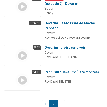
(épisode 9) : Devarim
Yeladim
Benny
Devarim : le Moussar de Moché
1:26:21
Rabbénou
Devarim
Rav Yossef David FRANKFORTER
Devarim : croire sans voir
5:42
Devarim
Rav David SHOUSHANA
Rachi sur "Devarim" (1ère montée)
24:01
Devarim
Rav David TEMSTET
1
2
3