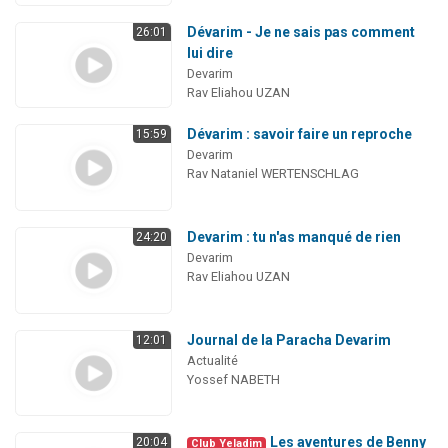
Dévarim - Je ne sais pas comment
26:01
lui dire
Devarim
Rav Eliahou UZAN
Dévarim : savoir faire un reproche
15:59
Devarim
Rav Nataniel WERTENSCHLAG
Devarim : tu n'as manqué de rien
24:20
Devarim
Rav Eliahou UZAN
Journal de la Paracha Devarim
12:01
Actualité
Yossef NABETH
Les aventures de Benny
20:04
Club Yeladim