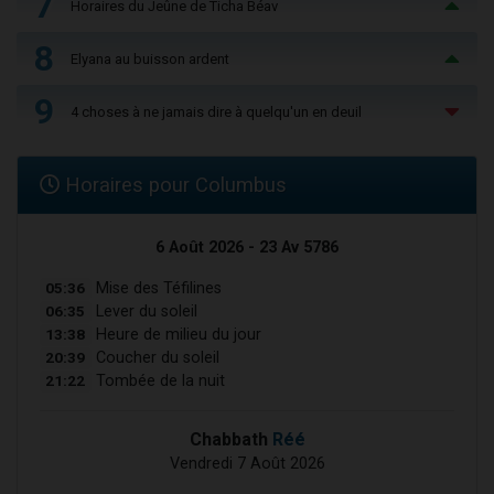
7
Horaires du Jeûne de Ticha Béav
8
Elyana au buisson ardent
9
4 choses à ne jamais dire à quelqu'un en deuil
Horaires pour Columbus
6 Août 2026 - 23 Av 5786
05:36
Mise des Téfilines
06:35
Lever du soleil
13:38
Heure de milieu du jour
20:39
Coucher du soleil
21:22
Tombée de la nuit
Chabbath
Réé
Vendredi 7 Août 2026