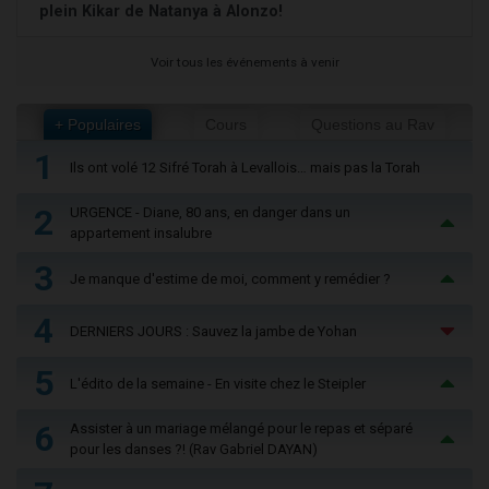
plein Kikar de Natanya à Alonzo!
Voir tous les événements à venir
+ Populaires
Cours
Questions au Rav
1
Ils ont volé 12 Sifré Torah à Levallois… mais pas la Torah
2
URGENCE - Diane, 80 ans, en danger dans un
appartement insalubre
3
Je manque d'estime de moi, comment y remédier ?
4
DERNIERS JOURS : Sauvez la jambe de Yohan
5
L'édito de la semaine - En visite chez le Steipler
6
Assister à un mariage mélangé pour le repas et séparé
pour les danses ?! (Rav Gabriel DAYAN)