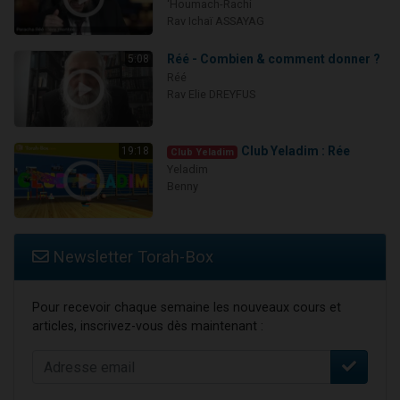
‘Houmach-Rachi
Rav Ichaï ASSAYAG
Réé - Combien & comment donner ?
5:08
Réé
Rav Elie DREYFUS
Club Yeladim : Rée
19:18
Club Yeladim
Yeladim
Benny
Newsletter Torah-Box
Pour recevoir chaque semaine les nouveaux cours et
articles, inscrivez-vous dès maintenant :