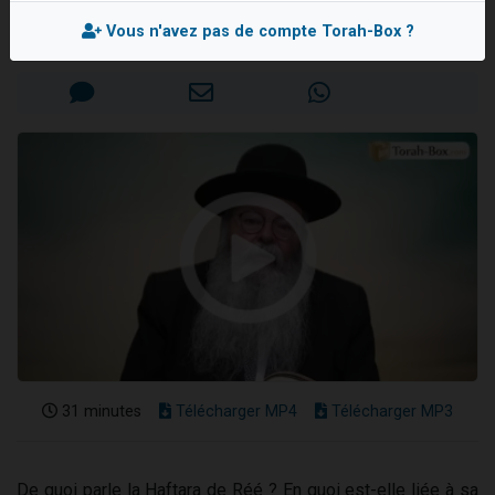
Rav Eliahou UZAN
Dovan vient de donner son Maasser
Vous n'avez pas de compte Torah-Box ?
Mis en ligne le Jeudi 25 Août 2022
2 personnes viennent de nous rejoindre sur WhatsApp
2 personnes viennent de nous rejoindre sur WhatsApp
Malgorzata vient de donner son Maasser
3 personnes viennent de nous rejoindre sur WhatsApp
31 minutes
Télécharger MP4
Télécharger MP3
De quoi parle la Haftara de Réé ? En quoi est-elle liée à sa