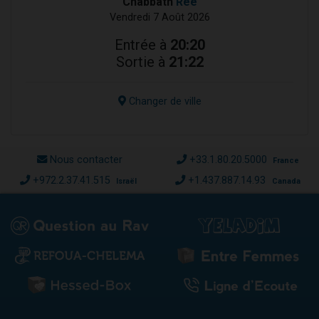
Chabbath
Réé
Vendredi 7 Août 2026
Entrée à
20:20
Sortie à
21:22
Changer de ville
Nous contacter
+33.1.80.20.5000
France
+972.2.37.41.515
+1.437.887.14.93
Israël
Canada