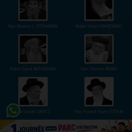
Rav Aharon L. STEINMAN
Rabbi 'Haïm KANIEWSKI
Rabbi David ABI'HSSIRA
Rav Chlomo AMAR
Rav Israël GANTZ
Rav Yossef-Haïm SITRUK