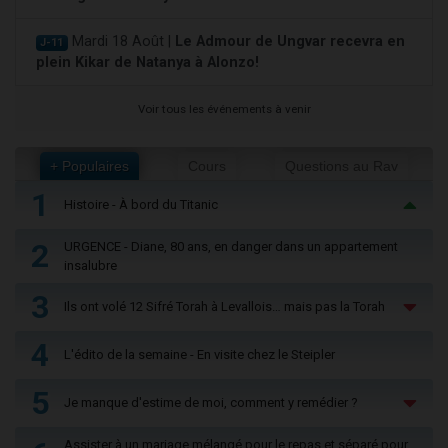
Mardi 18 Août |
Le Admour de Ungvar recevra en
J-11
plein Kikar de Natanya à Alonzo!
Voir tous les événements à venir
+ Populaires
Cours
Questions au Rav
1
Histoire - À bord du Titanic
2
URGENCE - Diane, 80 ans, en danger dans un appartement
insalubre
3
Ils ont volé 12 Sifré Torah à Levallois… mais pas la Torah
4
L'édito de la semaine - En visite chez le Steipler
5
Je manque d'estime de moi, comment y remédier ?
Assister à un mariage mélangé pour le repas et séparé pour