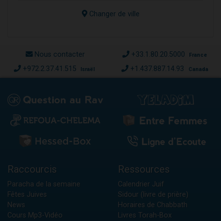
Changer de ville
Nous contacter
+33.1.80.20.5000
France
+972.2.37.41.515
+1.437.887.14.93
Israël
Canada
Raccourcis
Ressources
Paracha de la semaine
Calendrier Juif
Fêtes Juives
Sidour (livre de prière)
News
Horaires de Chabbath
Cours Mp3-Vidéo
Livres Torah-Box