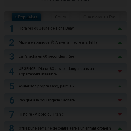
Voir tous les événements à venir
+ Populaires
Cours
Questions au Rav
1
Horaires du Jeûne de Ticha Béav
2
Mitsva en panique 😨 Arriver à l'heure à la Téfila
3
La Paracha en 60 secondes : Réé
4
URGENCE - Diane, 80 ans, en danger dans un
appartement insalubre
5
Avaler son propre sang, permis ?
6
Panique à la boulangerie Cachère
7
Histoire - À bord du Titanic
8
Offrez une semaine de centre aéré à un enfant orphelin