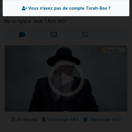
est arrivé
Il reste 49 places pour étudier en groupe sur Zoom
Vous n'avez pas de compte Torah-Box ?
Rav Eliahou UZAN
Eva vient de donner son Maasser
Mis en ligne le Jeudi 7 Avril 2022
4 personnes viennent de nous rejoindre sur WhatsApp
3 personnes viennent de nous rejoindre sur WhatsApp
3 personnes viennent de faire un don pour Événements Torah-Box
24 minutes
Télécharger MP4
Télécharger MP3