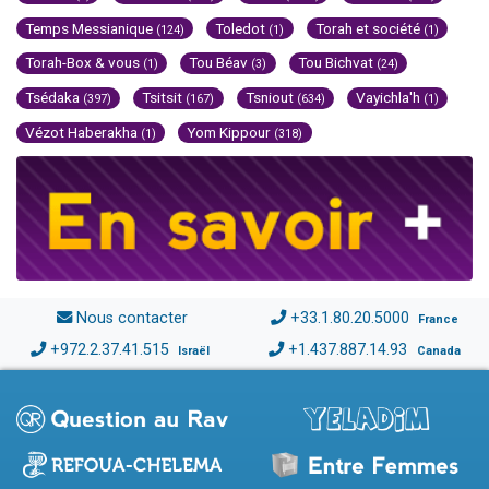
Temps Messianique
Toledot
Torah et société
(124)
(1)
(1)
Torah-Box & vous
Tou Béav
Tou Bichvat
(1)
(3)
(24)
Tsédaka
Tsitsit
Tsniout
Vayichla'h
(397)
(167)
(634)
(1)
Vézot Haberakha
Yom Kippour
(1)
(318)
Nous contacter
+33.1.80.20.5000
France
+972.2.37.41.515
+1.437.887.14.93
Israël
Canada