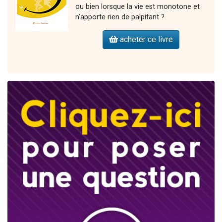
ou bien lorsque la vie est monotone et
n’apporte rien de palpitant ?
acheter ce livre