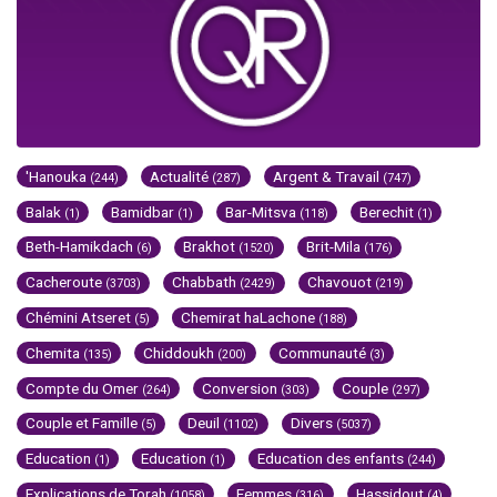
'Hanouka
Actualité
Argent & Travail
(244)
(287)
(747)
Balak
Bamidbar
Bar-Mitsva
Berechit
(1)
(1)
(118)
(1)
Beth-Hamikdach
Brakhot
Brit-Mila
(6)
(1520)
(176)
Cacheroute
Chabbath
Chavouot
(3703)
(2429)
(219)
Chémini Atseret
Chemirat haLachone
(5)
(188)
Chemita
Chiddoukh
Communauté
(135)
(200)
(3)
Compte du Omer
Conversion
Couple
(264)
(303)
(297)
Couple et Famille
Deuil
Divers
(5)
(1102)
(5037)
Education
Education
Education des enfants
(1)
(1)
(244)
Explications de Torah
Femmes
Hassidout
(1058)
(316)
(4)