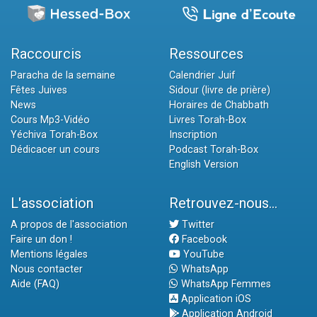
Raccourcis
Ressources
Paracha de la semaine
Calendrier Juif
Fêtes Juives
Sidour (livre de prière)
News
Horaires de Chabbath
Cours Mp3-Vidéo
Livres Torah-Box
Yéchiva Torah-Box
Inscription
Dédicacer un cours
Podcast Torah-Box
English Version
L'association
Retrouvez-nous...
A propos de l'association
Twitter
Faire un don !
Facebook
Mentions légales
YouTube
Nous contacter
WhatsApp
Aide (FAQ)
WhatsApp Femmes
Application iOS
Application Android