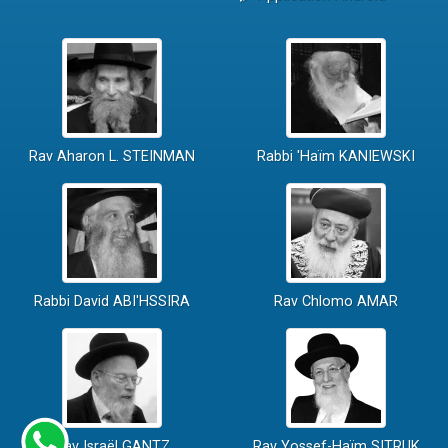
Rav Aharon L. STEINMAN
Rabbi 'Haïm KANIEWSKI
Rabbi David ABI'HSSIRA
Rav Chlomo AMAR
Rav Israël GANTZ
Rav Yossef-Haïm SITRUK