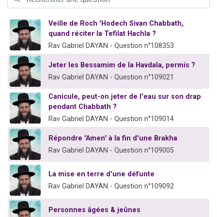
2 personnes viennent de nous rejoindre sur WhatsApp
13 personnes viennent de demander une bénédiction
Veille de Roch 'Hodech Sivan Chabbath,
quand réciter la Tefilat Hachla ?
Il reste 49 places pour étudier en groupe sur Zoom
Rav Gabriel DAYAN - Question n°108353
12 nouvelles musiques dans Torah-Box Music
Jeter les Bessamim de la Havdala, permis ?
2 personnes viennent de nous rejoindre sur WhatsApp
Rav Gabriel DAYAN - Question n°109021
Canicule, peut-on jeter de l'eau sur son drap
pendant Chabbath ?
Rav Gabriel DAYAN - Question n°109014
Répondre "Amen" à la fin d'une Brakha
Rav Gabriel DAYAN - Question n°109005
La mise en terre d'une défunte
Rav Gabriel DAYAN - Question n°109092
Personnes âgées & jeûnes