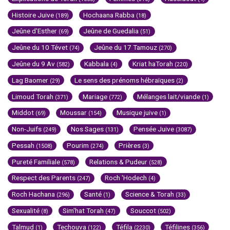
Histoire Juive
Hochaana Rabba
(189)
(18)
Jeûne d'Esther
Jeûne de Guedalia
(69)
(51)
Jeûne du 10 Tévet
Jeûne du 17 Tamouz
(74)
(270)
Jeûne du 9 Av
Kabbala
Kriat haTorah
(582)
(4)
(220)
Lag Baomer
Le sens des prénoms hébraïques
(29)
(2)
Limoud Torah
Mariage
Mélanges lait/viande
(371)
(772)
(1)
Middot
Moussar
Musique juive
(69)
(154)
(1)
Non-Juifs
Nos Sages
Pensée Juive
(249)
(131)
(3087)
Pessah
Pourim
Prières
(1508)
(274)
(3)
Pureté Familiale
Relations & Pudeur
(578)
(528)
Respect des Parents
Roch 'Hodech
(247)
(4)
Roch Hachana
Santé
Science & Torah
(296)
(1)
(33)
Sexualité
Sim'hat Torah
Souccot
(8)
(47)
(502)
Talmud
Techouva
Téfila
Téfilines
(1)
(122)
(2230)
(356)