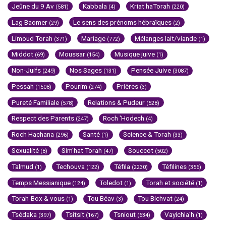
Jeûne du 9 Av
Kabbala
Kriat haTorah
(581)
(4)
(220)
Lag Baomer
Le sens des prénoms hébraïques
(29)
(2)
Limoud Torah
Mariage
Mélanges lait/viande
(371)
(772)
(1)
Middot
Moussar
Musique juive
(69)
(154)
(1)
Non-Juifs
Nos Sages
Pensée Juive
(249)
(131)
(3087)
Pessah
Pourim
Prières
(1508)
(274)
(3)
Pureté Familiale
Relations & Pudeur
(578)
(528)
Respect des Parents
Roch 'Hodech
(247)
(4)
Roch Hachana
Santé
Science & Torah
(296)
(1)
(33)
Sexualité
Sim'hat Torah
Souccot
(8)
(47)
(502)
Talmud
Techouva
Téfila
Téfilines
(1)
(122)
(2230)
(356)
Temps Messianique
Toledot
Torah et société
(124)
(1)
(1)
Torah-Box & vous
Tou Béav
Tou Bichvat
(1)
(3)
(24)
Tsédaka
Tsitsit
Tsniout
Vayichla'h
(397)
(167)
(634)
(1)