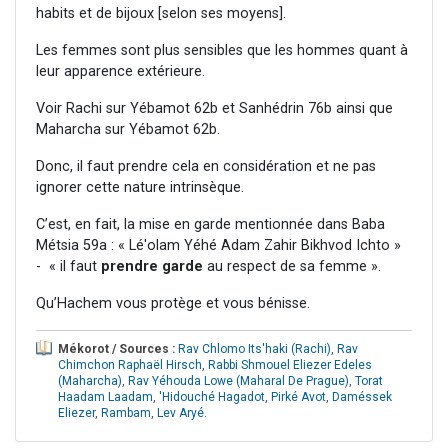
habits et de bijoux [selon ses moyens].
Les femmes sont plus sensibles que les hommes quant à
leur apparence extérieure.
Voir Rachi sur Yébamot 62b et Sanhédrin 76b ainsi que
Maharcha sur Yébamot 62b.
Donc, il faut prendre cela en considération et ne pas
ignorer cette nature intrinsèque.
C’est, en fait, la mise en garde mentionnée dans Baba
Métsia 59a : « Lé'olam Yéhé Adam Zahir Bikhvod Ichto »
- « il faut
prendre garde
au respect de sa femme ».
Qu’Hachem vous protège et vous bénisse.
Mékorot / Sources :
Rav Chlomo Its'haki (Rachi)
,
Rav
Chimchon Raphaël Hirsch
,
Rabbi Shmouel Eliezer Edeles
(Maharcha)
,
Rav Yéhouda Lowe (Maharal De Prague)
,
Torat
Haadam Laadam
,
'Hidouché Hagadot
,
Pirké Avot
,
Daméssek
Eliezer
,
Rambam
,
Lev Aryé
.