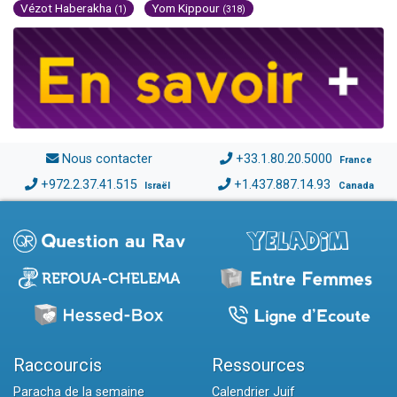
Vézot Haberakha
Yom Kippour
(1)
(318)
Nous contacter
+33.1.80.20.5000
France
+972.2.37.41.515
+1.437.887.14.93
Israël
Canada
Raccourcis
Ressources
Paracha de la semaine
Calendrier Juif