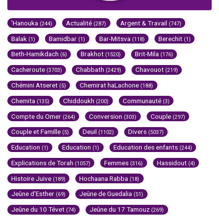
'Hanouka
Actualité
Argent & Travail
(244)
(287)
(747)
Balak
Bamidbar
Bar-Mitsva
Berechit
(1)
(1)
(118)
(1)
Beth-Hamikdach
Brakhot
Brit-Mila
(6)
(1520)
(176)
Cacheroute
Chabbath
Chavouot
(3703)
(2429)
(219)
Chémini Atseret
Chemirat haLachone
(5)
(188)
Chemita
Chiddoukh
Communauté
(135)
(200)
(3)
Compte du Omer
Conversion
Couple
(264)
(303)
(297)
Couple et Famille
Deuil
Divers
(5)
(1102)
(5037)
Education
Education
Education des enfants
(1)
(1)
(244)
Explications de Torah
Femmes
Hassidout
(1057)
(316)
(4)
Histoire Juive
Hochaana Rabba
(189)
(18)
Jeûne d'Esther
Jeûne de Guedalia
(69)
(51)
Jeûne du 10 Tévet
Jeûne du 17 Tamouz
(74)
(269)