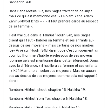
Sanhédrin 76b.
Dans Baba Métsia 59a, nos Sages traitent de ce sujet,
mais ce qui est mentionné est : « Lé'olam Yéhé Adam
Zahir Bikhvod Ichto » - « il faut prendre garde au respect
de sa femme ».
Il est vrai que dans le Talmud ‘Houlin 84b, nos Sages
disent qu’il faut « habiller sa femme et ses enfants au-
dessus de ses moyens », mais certains de nos maîtres
[Lev Aryé sur ‘Houlin 84b] disent que c’est uniquement si
pour lui, l’homme s’habille en-dessous de ses moyens
[comme cela est mentionné dans cette référence]. Donc,
avec la différence, « il habillera sa femme et ses enfants
- « Kéfi Mamono » - selon ses moyens ». Mais en aucun
cas au-dessus de ses moyens, comme cela est rapporté
dans :
Rambam, Hilkhot Ichout, chapitre 15, Halakha 19,
Rambam, Hilkhot Yom Tov, chapitre 6, Halakha 18,
Rambam, Hikhot Déot, chapitre 5, Halakha 10.