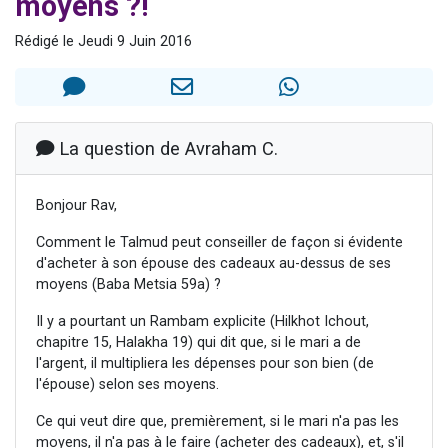
moyens ?!
Nouvelle émission radio : Visions de grandeur n°104 : Le Chabbath et le Birkat Hamazone à travers le temps
Rédigé le Jeudi 9 Juin 2016
61 personnes viennent de demander une bénédiction
Ariel vient de donner son Maasser
Il reste 49 places pour étudier en groupe sur Zoom
Eva vient de donner son Maasser
La question de Avraham C.
Bonjour Rav,
Comment le Talmud peut conseiller de façon si évidente
d'acheter à son épouse des cadeaux au-dessus de ses
moyens (Baba Metsia 59a) ?
Il y a pourtant un Rambam explicite (Hilkhot Ichout,
chapitre 15, Halakha 19) qui dit que, si le mari a de
l'argent, il multipliera les dépenses pour son bien (de
l'épouse) selon ses moyens.
Ce qui veut dire que, premièrement, si le mari n'a pas les
moyens, il n'a pas à le faire (acheter des cadeaux), et, s'il