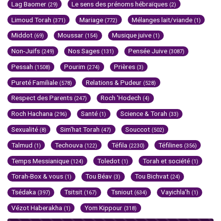
Lag Baomer
Le sens des prénoms hébraïques
(29)
(2)
Limoud Torah
Mariage
Mélanges lait/viande
(371)
(772)
(1)
Middot
Moussar
Musique juive
(69)
(154)
(1)
Non-Juifs
Nos Sages
Pensée Juive
(249)
(131)
(3087)
Pessah
Pourim
Prières
(1508)
(274)
(3)
Pureté Familiale
Relations & Pudeur
(578)
(528)
Respect des Parents
Roch 'Hodech
(247)
(4)
Roch Hachana
Santé
Science & Torah
(296)
(1)
(33)
Sexualité
Sim'hat Torah
Souccot
(8)
(47)
(502)
Talmud
Techouva
Téfila
Téfilines
(1)
(122)
(2230)
(356)
Temps Messianique
Toledot
Torah et société
(124)
(1)
(1)
Torah-Box & vous
Tou Béav
Tou Bichvat
(1)
(3)
(24)
Tsédaka
Tsitsit
Tsniout
Vayichla'h
(397)
(167)
(634)
(1)
Vézot Haberakha
Yom Kippour
(1)
(318)