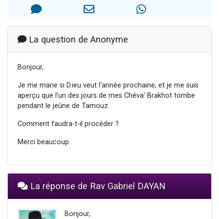
Il reste 49 places pour étudier en groupe sur Zoom
12 nouvelles musiques dans Torah-Box Music
3 personnes viennent de nous rejoindre sur WhatsApp
La question de Anonyme
2 personnes viennent de nous rejoindre sur WhatsApp
Bonjour,
2 personnes viennent de nous rejoindre sur WhatsApp
Je me marie si D.ieu veut l'année prochaine, et je me suis
aperçu que l’un des jours de mes Chéva' Brakhot tombe
pendant le jeûne de Tamouz.
Comment faudra-t-il procéder ?
Merci beaucoup.
La réponse de Rav Gabriel DAYAN
Bonjour,