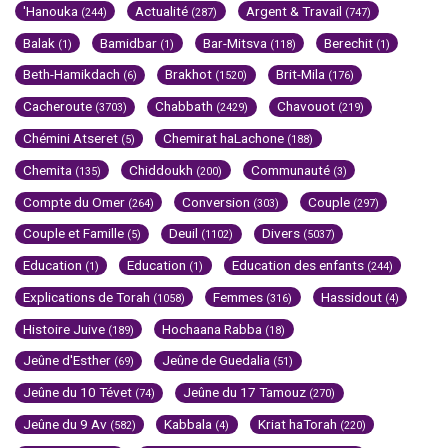
'Hanouka
Actualité
Argent & Travail
(244)
(287)
(747)
Balak
Bamidbar
Bar-Mitsva
Berechit
(1)
(1)
(118)
(1)
Beth-Hamikdach
Brakhot
Brit-Mila
(6)
(1520)
(176)
Cacheroute
Chabbath
Chavouot
(3703)
(2429)
(219)
Chémini Atseret
Chemirat haLachone
(5)
(188)
Chemita
Chiddoukh
Communauté
(135)
(200)
(3)
Compte du Omer
Conversion
Couple
(264)
(303)
(297)
Couple et Famille
Deuil
Divers
(5)
(1102)
(5037)
Education
Education
Education des enfants
(1)
(1)
(244)
Explications de Torah
Femmes
Hassidout
(1058)
(316)
(4)
Histoire Juive
Hochaana Rabba
(189)
(18)
Jeûne d'Esther
Jeûne de Guedalia
(69)
(51)
Jeûne du 10 Tévet
Jeûne du 17 Tamouz
(74)
(270)
Jeûne du 9 Av
Kabbala
Kriat haTorah
(582)
(4)
(220)