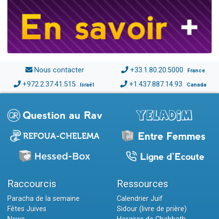
Nous contacter
+33.1.80.20.5000
France
+972.2.37.41.515
+1.437.887.14.93
Israël
Canada
Raccourcis
Ressources
Paracha de la semaine
Calendrier Juif
Fêtes Juives
Sidour (livre de prière)