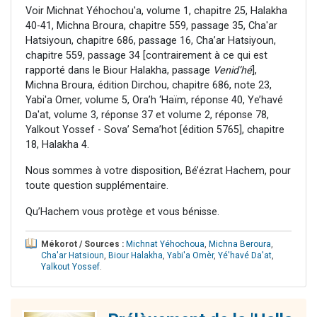
Voir Michnat Yéhochou'a, volume 1, chapitre 25, Halakha
40-41, Michna Broura, chapitre 559, passage 35, Cha'ar
Hatsiyoun, chapitre 686, passage 16, Cha’ar Hatsiyoun,
chapitre 559, passage 34 [contrairement à ce qui est
rapporté dans le Biour Halakha, passage
Venid’hé
],
Michna Broura, édition Dirchou, chapitre 686, note 23,
Yabi'a Omer, volume 5, Ora’h ‘Haïm, réponse 40, Ye’havé
Da'at, volume 3, réponse 37 et volume 2, réponse 78,
Yalkout Yossef - Sova’ Sema’hot [édition 5765], chapitre
18, Halakha 4.
Nous sommes à votre disposition, Bé’ézrat Hachem, pour
toute question supplémentaire.
Qu’Hachem vous protège et vous bénisse.
Mékorot / Sources :
Michnat Yéhochoua
,
Michna Beroura
,
Cha'ar Hatsioun
,
Biour Halakha
,
Yabi'a Omèr
,
Yé'havé Da'at
,
Yalkout Yossef
.