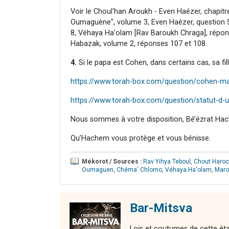
Voir le Choul'han Aroukh - Even Haézer, chapitr
Oumaguène", volume 3, Even Haézer, question 
8, Véhaya Ha'olam [Rav Baroukh Chraga], répon
Habazak, volume 2, réponses 107 et 108.
4.
Si le papa est Cohen, dans certains cas, sa fill
https://www.torah-box.com/question/cohen-ma
https://www.torah-box.com/question/statut-d-
Nous sommes à votre disposition, Bé’ézrat Hac
Qu’Hachem vous protège et vous bénisse.
Mékorot / Sources :
Rav Yihya Teboul
,
Chout Haro
Oumaguen
,
Chéma' Chlomo
,
Véhaya Ha'olam
,
Maro
Bar-Mitsva
Lois et coutumes de cette étap