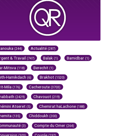
Hanouka
Actualité
(244)
(287)
rgent & Travail
Balak
Bamidbar
(747)
(1)
(1)
ar-Mitsva
Berechit
(118)
(1)
eth-Hamikdach
Brakhot
(6)
(1520)
rit-Mila
Cacheroute
(176)
(3703)
habbath
Chavouot
(2429)
(219)
hémini Atseret
Chemirat haLachone
(5)
(188)
hemita
Chiddoukh
(135)
(200)
ommunauté
Compte du Omer
(3)
(264)
onversion
Couple
(303)
(297)