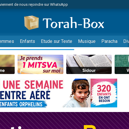
viennent de nous rejoindre sur WhatsApp
viennent de nous rejoindre sur WhatsApp
de donner son Maasser
es viennent de faire un don pour 5 jours de vacances aux Orphelins
es viennent de faire un don pour Diane, 80 ans, dans un appartement insalub
emmes
Enfants
Etude sur Texte
Musique
Paracha
Di
 viennent de demander une bénédiction
viennent de nous rejoindre sur WhatsApp
nnes viennent de faire un don pour Sauvez la jambe de Yohan
49 places pour étudier en groupe sur Zoom
lles musiques dans Torah-Box Music
viennent de nous rejoindre sur WhatsApp
viennent de nous rejoindre sur WhatsApp
viennent de nous rejoindre sur WhatsApp
les musiques dans Torah-Box Music
es viennent de faire un don pour Tsédaka : pauvres d'Israel