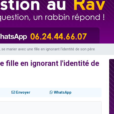
sion radio : Visions de grandeur n°104 : Le Chabbath et le Birkat Hamazone à 
 viennent de demander une bénédiction
de donner son Maasser
49 places pour étudier en groupe sur Zoom
 donner son Maasser
 se marier avec une fille en ignorant l'identité de son père
fille en ignorant l'identité de
Envoyer
WhatsApp