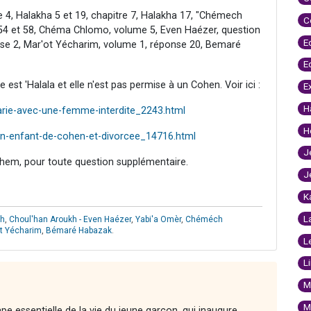
e 4, Halakha 5 et 19, chapitre 7, Halakha 17, "Chémech
C
54 et 58, Chéma Chlomo, volume 5, Even Haézer, question
E
se 2, Mar'ot Yécharim, volume 1, réponse 20, Bemaré
E
e est 'Halala et elle n'est pas permise à un Cohen. Voir ici :
E
H
rie-avec-une-femme-interdite_2243.html
H
un-enfant-de-cohen-et-divorcee_14716.html
J
hem, pour toute question supplémentaire.
J
K
L
ch
,
Choul'han Aroukh - Even Haézer
,
Yabi'a Omèr
,
Chéméch
t Yécharim
,
Bémaré Habazak
.
L
L
M
M
e essentielle de la vie du jeune garçon, qui inaugure