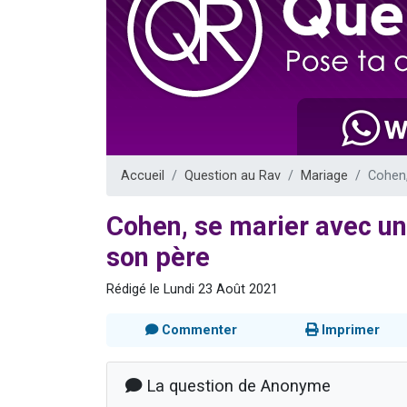
Nouvelle émis
61 personnes
Ariel vient 
Il reste 
Eva vient de
Accueil
Question au Rav
Mariage
Cohen,
Cohen, se marier avec une 
son père
Rédigé le Lundi 23 Août 2021
Commenter
Imprimer
La question de Anonyme