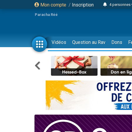
Mon compte
/
Inscription
4 personnes 
3 personnes 
Paracha Réé
Odaya vient 
3 personn
3 personn
Vidéos
Question au Rav
Dons
F
13 personnes
2 personnes 
30 perso
Il reste 
12 nouve
3 personnes 
2 personnes 
3 personnes 
2 nouvel
8 personn