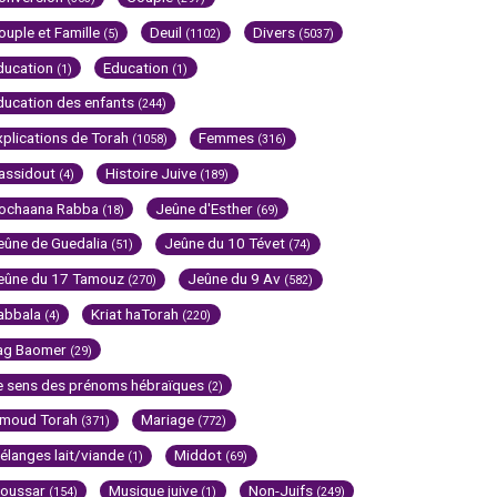
ouple et Famille
Deuil
Divers
(5)
(1102)
(5037)
ducation
Education
(1)
(1)
ducation des enfants
(244)
xplications de Torah
Femmes
(1058)
(316)
assidout
Histoire Juive
(4)
(189)
ochaana Rabba
Jeûne d'Esther
(18)
(69)
eûne de Guedalia
Jeûne du 10 Tévet
(51)
(74)
eûne du 17 Tamouz
Jeûne du 9 Av
(270)
(582)
abbala
Kriat haTorah
(4)
(220)
ag Baomer
(29)
e sens des prénoms hébraïques
(2)
imoud Torah
Mariage
(371)
(772)
élanges lait/viande
Middot
(1)
(69)
oussar
Musique juive
Non-Juifs
(154)
(1)
(249)