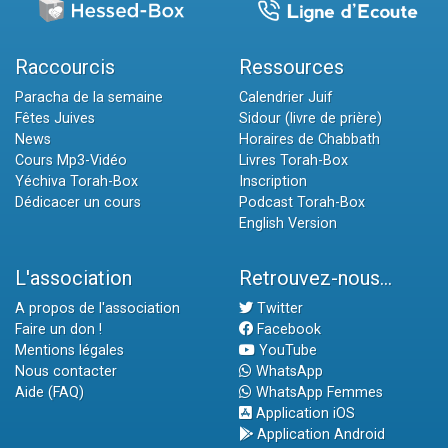
Raccourcis
Ressources
Paracha de la semaine
Calendrier Juif
Fêtes Juives
Sidour (livre de prière)
News
Horaires de Chabbath
Cours Mp3-Vidéo
Livres Torah-Box
Yéchiva Torah-Box
Inscription
Dédicacer un cours
Podcast Torah-Box
English Version
L'association
Retrouvez-nous...
A propos de l'association
Twitter
Faire un don !
Facebook
Mentions légales
YouTube
Nous contacter
WhatsApp
Aide (FAQ)
WhatsApp Femmes
Application iOS
Application Android