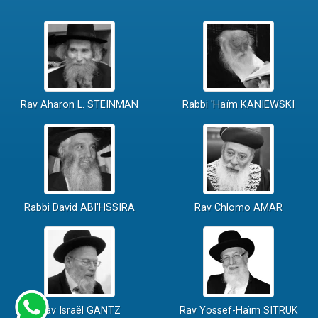
Rav Aharon L. STEINMAN
Rabbi 'Haïm KANIEWSKI
Rabbi David ABI'HSSIRA
Rav Chlomo AMAR
Rav Israël GANTZ
Rav Yossef-Haïm SITRUK