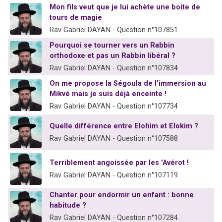
Mon fils veut que je lui achète une boite de
61 personnes viennent de demander une bénédiction
tours de magie
Il reste 49 places pour étudier en groupe sur Zoom
Rav Gabriel DAYAN - Question n°107851
Ariel vient de donner son Maasser
Pourquoi se tourner vers un Rabbin
Nathaniel vient de donner son Maasser
orthodoxe et pas un Rabbin libéral ?
Rav Gabriel DAYAN - Question n°107834
4 personnes viennent de nous rejoindre sur WhatsApp
On me propose la Ségoula de l'immersion au
Mikvé mais je suis déjà enceinte !
Rav Gabriel DAYAN - Question n°107734
Quelle différence entre Elohim et Elokim ?
Rav Gabriel DAYAN - Question n°107588
Terriblement angoissée par les 'Avérot !
Rav Gabriel DAYAN - Question n°107119
Chanter pour endormir un enfant : bonne
habitude ?
Rav Gabriel DAYAN - Question n°107284