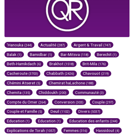
'Hanouka
Actualité
Argent & Travail
(244)
(287)
(747)
Balak
Bamidbar
Bar-Mitsva
Berechit
(1)
(1)
(118)
(1)
Beth-Hamikdach
Brakhot
Brit-Mila
(6)
(1518)
(176)
Cacheroute
Chabbath
Chavouot
(3703)
(2426)
(219)
Chémini Atseret
Chemirat haLachone
(5)
(188)
Chemita
Chiddoukh
Communauté
(135)
(200)
(3)
Compte du Omer
Conversion
Couple
(264)
(303)
(297)
Couple et Famille
Deuil
Divers
(5)
(1102)
(5037)
Education
Education
Education des enfants
(1)
(1)
(244)
Explications de Torah
Femmes
Hassidout
(1057)
(316)
(4)