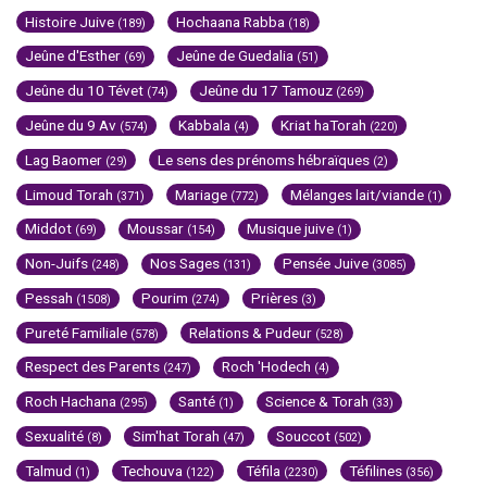
Histoire Juive
Hochaana Rabba
(189)
(18)
Jeûne d'Esther
Jeûne de Guedalia
(69)
(51)
Jeûne du 10 Tévet
Jeûne du 17 Tamouz
(74)
(269)
Jeûne du 9 Av
Kabbala
Kriat haTorah
(574)
(4)
(220)
Lag Baomer
Le sens des prénoms hébraïques
(29)
(2)
Limoud Torah
Mariage
Mélanges lait/viande
(371)
(772)
(1)
Middot
Moussar
Musique juive
(69)
(154)
(1)
Non-Juifs
Nos Sages
Pensée Juive
(248)
(131)
(3085)
Pessah
Pourim
Prières
(1508)
(274)
(3)
Pureté Familiale
Relations & Pudeur
(578)
(528)
Respect des Parents
Roch 'Hodech
(247)
(4)
Roch Hachana
Santé
Science & Torah
(295)
(1)
(33)
Sexualité
Sim'hat Torah
Souccot
(8)
(47)
(502)
Talmud
Techouva
Téfila
Téfilines
(1)
(122)
(2230)
(356)