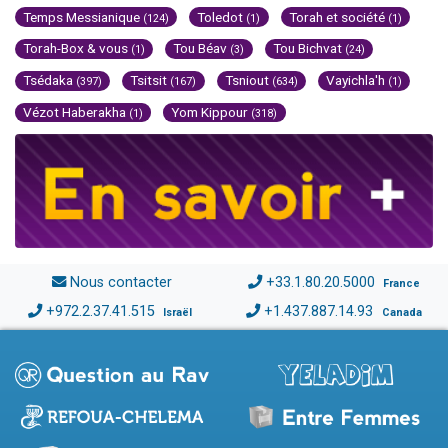
Temps Messianique
Toledot
Torah et société
(124)
(1)
(1)
Torah-Box & vous
Tou Béav
Tou Bichvat
(1)
(3)
(24)
Tsédaka
Tsitsit
Tsniout
Vayichla'h
(397)
(167)
(634)
(1)
Vézot Haberakha
Yom Kippour
(1)
(318)
Nous contacter
+33.1.80.20.5000
France
+972.2.37.41.515
+1.437.887.14.93
Israël
Canada