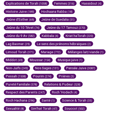
Explications de Torah
Femmes
Hassidout
(1058)
(316)
(4)
Histoire Juive
Hochaana Rabba
(189)
(18)
Jeûne d'Esther
Jeûne de Guedalia
(69)
(51)
Jeûne du 10 Tévet
Jeûne du 17 Tamouz
(74)
(270)
Jeûne du 9 Av
Kabbala
Kriat haTorah
(582)
(4)
(220)
Lag Baomer
Le sens des prénoms hébraïques
(29)
(2)
Limoud Torah
Mariage
Mélanges lait/viande
(371)
(772)
(1)
Middot
Moussar
Musique juive
(69)
(154)
(1)
Non-Juifs
Nos Sages
Pensée Juive
(249)
(131)
(3087)
Pessah
Pourim
Prières
(1508)
(274)
(3)
Pureté Familiale
Relations & Pudeur
(578)
(528)
Respect des Parents
Roch 'Hodech
(247)
(4)
Roch Hachana
Santé
Science & Torah
(296)
(1)
(33)
Sexualité
Sim'hat Torah
Souccot
(8)
(47)
(502)