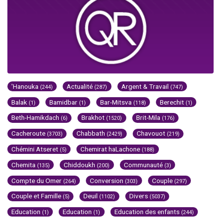
'Hanouka
Actualité
Argent & Travail
(244)
(287)
(747)
Balak
Bamidbar
Bar-Mitsva
Berechit
(1)
(1)
(118)
(1)
Beth-Hamikdach
Brakhot
Brit-Mila
(6)
(1520)
(176)
Cacheroute
Chabbath
Chavouot
(3703)
(2429)
(219)
Chémini Atseret
Chemirat haLachone
(5)
(188)
Chemita
Chiddoukh
Communauté
(135)
(200)
(3)
Compte du Omer
Conversion
Couple
(264)
(303)
(297)
Couple et Famille
Deuil
Divers
(5)
(1102)
(5037)
Education
Education
Education des enfants
(1)
(1)
(244)