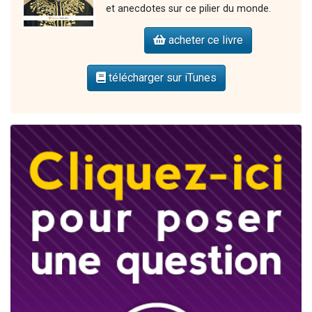
et anecdotes sur ce pilier du monde.
acheter ce livre
télécharger sur iTunes