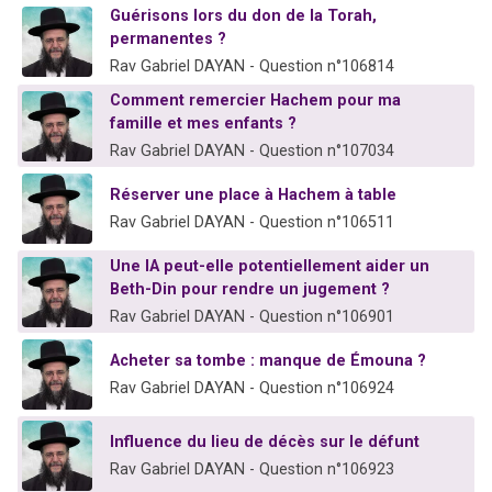
Guérisons lors du don de la Torah,
Il reste 49 places pour étudier en groupe sur Zoom
permanentes ?
12 nouvelles musiques dans Torah-Box Music
Rav Gabriel DAYAN - Question n°106814
3 personnes viennent de nous rejoindre sur WhatsApp
Comment remercier Hachem pour ma
2 personnes viennent de nous rejoindre sur WhatsApp
famille et mes enfants ?
Rav Gabriel DAYAN - Question n°107034
2 personnes viennent de nous rejoindre sur WhatsApp
Réserver une place à Hachem à table
Rav Gabriel DAYAN - Question n°106511
Une IA peut-elle potentiellement aider un
Beth-Din pour rendre un jugement ?
Rav Gabriel DAYAN - Question n°106901
Acheter sa tombe : manque de Émouna ?
Rav Gabriel DAYAN - Question n°106924
Influence du lieu de décès sur le défunt
Rav Gabriel DAYAN - Question n°106923