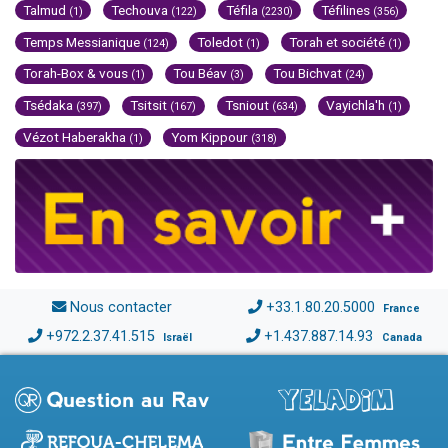
Talmud
Techouva
Téfila
Téfilines
(1)
(122)
(2230)
(356)
Temps Messianique
Toledot
Torah et société
(124)
(1)
(1)
Torah-Box & vous
Tou Béav
Tou Bichvat
(1)
(3)
(24)
Tsédaka
Tsitsit
Tsniout
Vayichla'h
(397)
(167)
(634)
(1)
Vézot Haberakha
Yom Kippour
(1)
(318)
Nous contacter
+33.1.80.20.5000
France
+972.2.37.41.515
+1.437.887.14.93
Israël
Canada