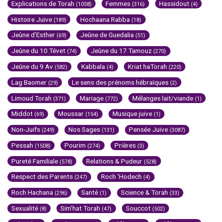
Explications de Torah
Femmes
Hassidout
(1058)
(316)
(4)
Histoire Juive
Hochaana Rabba
(189)
(18)
Jeûne d'Esther
Jeûne de Guedalia
(69)
(51)
Jeûne du 10 Tévet
Jeûne du 17 Tamouz
(74)
(270)
Jeûne du 9 Av
Kabbala
Kriat haTorah
(582)
(4)
(220)
Lag Baomer
Le sens des prénoms hébraïques
(29)
(2)
Limoud Torah
Mariage
Mélanges lait/viande
(371)
(772)
(1)
Middot
Moussar
Musique juive
(69)
(154)
(1)
Non-Juifs
Nos Sages
Pensée Juive
(249)
(131)
(3087)
Pessah
Pourim
Prières
(1508)
(274)
(3)
Pureté Familiale
Relations & Pudeur
(578)
(528)
Respect des Parents
Roch 'Hodech
(247)
(4)
Roch Hachana
Santé
Science & Torah
(296)
(1)
(33)
Sexualité
Sim'hat Torah
Souccot
(8)
(47)
(502)