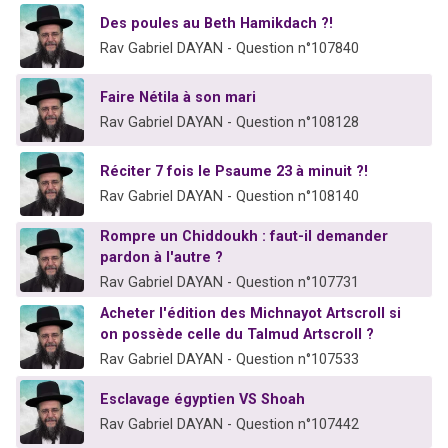
2 personnes viennent de nous rejoindre sur WhatsApp
Des poules au Beth Hamikdach ?!
13 personnes viennent de demander une bénédiction
Rav Gabriel DAYAN - Question n°107840
Il reste 49 places pour étudier en groupe sur Zoom
Faire Nétila à son mari
12 nouvelles musiques dans Torah-Box Music
Rav Gabriel DAYAN - Question n°108128
2 personnes viennent de nous rejoindre sur WhatsApp
Réciter 7 fois le Psaume 23 à minuit ?!
Rav Gabriel DAYAN - Question n°108140
Rompre un Chiddoukh : faut-il demander
pardon à l'autre ?
Rav Gabriel DAYAN - Question n°107731
Acheter l'édition des Michnayot Artscroll si
on possède celle du Talmud Artscroll ?
Rav Gabriel DAYAN - Question n°107533
Esclavage égyptien VS Shoah
Rav Gabriel DAYAN - Question n°107442