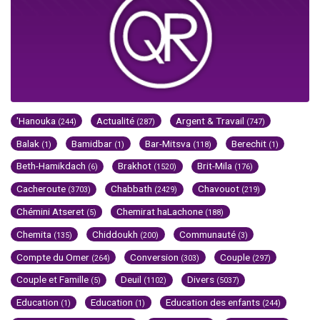
'Hanouka
Actualité
Argent & Travail
(244)
(287)
(747)
Balak
Bamidbar
Bar-Mitsva
Berechit
(1)
(1)
(118)
(1)
Beth-Hamikdach
Brakhot
Brit-Mila
(6)
(1520)
(176)
Cacheroute
Chabbath
Chavouot
(3703)
(2429)
(219)
Chémini Atseret
Chemirat haLachone
(5)
(188)
Chemita
Chiddoukh
Communauté
(135)
(200)
(3)
Compte du Omer
Conversion
Couple
(264)
(303)
(297)
Couple et Famille
Deuil
Divers
(5)
(1102)
(5037)
Education
Education
Education des enfants
(1)
(1)
(244)