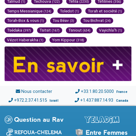
Talmud
Techouva
Téfila
Téfilines
(1)
(122)
(2230)
(356)
Temps Messianique
Toledot
Torah et société
(124)
(1)
(1)
Torah-Box & vous
Tou Béav
Tou Bichvat
(1)
(3)
(24)
Tsédaka
Tsitsit
Tsniout
Vayichla'h
(397)
(167)
(634)
(1)
Vézot Haberakha
Yom Kippour
(1)
(318)
Nous contacter
+33.1.80.20.5000
France
+972.2.37.41.515
+1.437.887.14.93
Israël
Canada