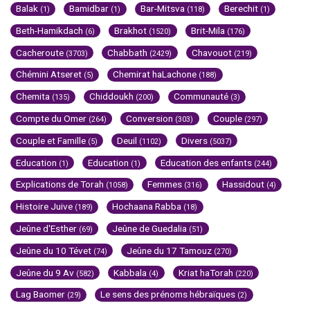
Balak
Bamidbar
Bar-Mitsva
Berechit
(1)
(1)
(118)
(1)
Beth-Hamikdach
Brakhot
Brit-Mila
(6)
(1520)
(176)
Cacheroute
Chabbath
Chavouot
(3703)
(2429)
(219)
Chémini Atseret
Chemirat haLachone
(5)
(188)
Chemita
Chiddoukh
Communauté
(135)
(200)
(3)
Compte du Omer
Conversion
Couple
(264)
(303)
(297)
Couple et Famille
Deuil
Divers
(5)
(1102)
(5037)
Education
Education
Education des enfants
(1)
(1)
(244)
Explications de Torah
Femmes
Hassidout
(1058)
(316)
(4)
Histoire Juive
Hochaana Rabba
(189)
(18)
Jeûne d'Esther
Jeûne de Guedalia
(69)
(51)
Jeûne du 10 Tévet
Jeûne du 17 Tamouz
(74)
(270)
Jeûne du 9 Av
Kabbala
Kriat haTorah
(582)
(4)
(220)
Lag Baomer
Le sens des prénoms hébraïques
(29)
(2)