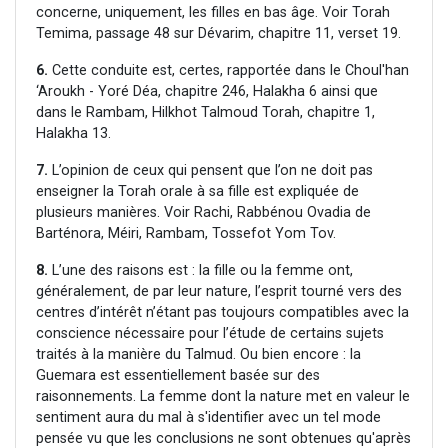
concerne, uniquement, les filles en bas âge. Voir Torah
Temima, passage 48 sur Dévarim, chapitre 11, verset 19.
6.
Cette conduite est, certes, rapportée dans le Choul'han
‘Aroukh - Yoré Déa, chapitre 246, Halakha 6 ainsi que
dans le Rambam, Hilkhot Talmoud Torah, chapitre 1,
Halakha 13.
7.
L’opinion de ceux qui pensent que l’on ne doit pas
enseigner la Torah orale à sa fille est expliquée de
plusieurs manières. Voir Rachi, Rabbénou Ovadia de
Barténora, Méiri, Rambam, Tossefot Yom Tov.
8.
L’une des raisons est : la fille ou la femme ont,
généralement, de par leur nature, l’esprit tourné vers des
centres d’intérêt n’étant pas toujours compatibles avec la
conscience nécessaire pour l’étude de certains sujets
traités à la manière du Talmud. Ou bien encore : la
Guemara est essentiellement basée sur des
raisonnements. La femme dont la nature met en valeur le
sentiment aura du mal à s'identifier avec un tel mode
pensée vu que les conclusions ne sont obtenues qu'après