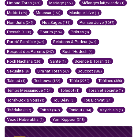
Limoud Torah
Mariage
Mélanges lait/viande
(371)
(772)
(1)
Middot
Moussar
Musique juive
(69)
(154)
(1)
Non-Juifs
Nos Sages
Pensée Juive
(249)
(131)
(3087)
Pessah
Pourim
Prières
(1508)
(274)
(3)
Pureté Familiale
Relations & Pudeur
(578)
(528)
Respect des Parents
Roch 'Hodech
(247)
(4)
Roch Hachana
Santé
Science & Torah
(296)
(1)
(33)
Sexualité
Sim'hat Torah
Souccot
(8)
(47)
(502)
Talmud
Techouva
Téfila
Téfilines
(1)
(122)
(2230)
(356)
Temps Messianique
Toledot
Torah et société
(124)
(1)
(1)
Torah-Box & vous
Tou Béav
Tou Bichvat
(1)
(3)
(24)
Tsédaka
Tsitsit
Tsniout
Vayichla'h
(397)
(167)
(634)
(1)
Vézot Haberakha
Yom Kippour
(1)
(318)