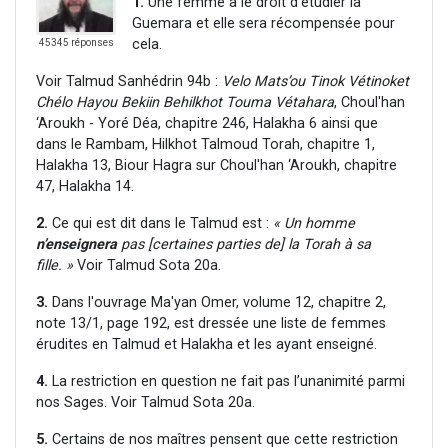
1.
Une femme a le droit d’étudier la
Guemara et elle sera récompensée pour
cela.
45345 réponses
Voir Talmud Sanhédrin 94b :
Velo Mats’ou Tinok Vétinoket
Chélo Hayou Bekiin Behilkhot Touma Vétahara
, Choul'han
‘Aroukh - Yoré Déa, chapitre 246, Halakha 6 ainsi que
dans le Rambam, Hilkhot Talmoud Torah, chapitre 1,
Halakha 13, Biour Hagra sur Choul'han ‘Aroukh, chapitre
47, Halakha 14.
2.
Ce qui est dit dans le Talmud est :
« Un homme
n’enseignera
pas [certaines parties de] la Torah à sa
fille. »
Voir Talmud Sota 20a.
3.
Dans l'ouvrage Ma'yan Omer, volume 12, chapitre 2,
note 13/1, page 192, est dressée une liste de femmes
érudites en Talmud et Halakha et les ayant enseigné.
4.
La restriction en question ne fait pas l’unanimité parmi
nos Sages. Voir Talmud Sota 20a.
5.
Certains de nos maîtres pensent que cette restriction