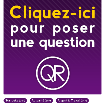
'Hanouka
Actualité
Argent & Travail
(244)
(287)
(747)