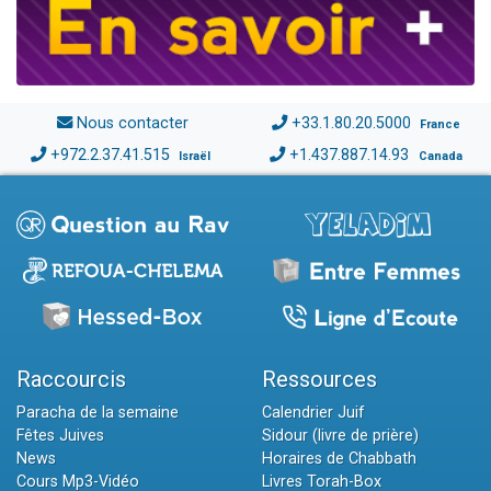
Nous contacter
+33.1.80.20.5000
France
+972.2.37.41.515
+1.437.887.14.93
Israël
Canada
Raccourcis
Ressources
Paracha de la semaine
Calendrier Juif
Fêtes Juives
Sidour (livre de prière)
News
Horaires de Chabbath
Cours Mp3-Vidéo
Livres Torah-Box