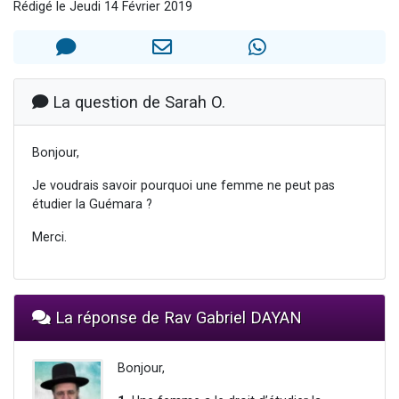
Rédigé le Jeudi 14 Février 2019
Nouvelle émission radio : Visions de grandeur n°104 : Le Chabbath et le Birkat Hamazone à travers le temps
61 personnes viennent de demander une bénédiction
Ariel vient de donner son Maasser
Il reste 49 places pour étudier en groupe sur Zoom
La question de Sarah O.
Eva vient de donner son Maasser
Bonjour,
Je voudrais savoir pourquoi une femme ne peut pas
étudier la Guémara ?
Merci.
La réponse de Rav Gabriel DAYAN
Bonjour,