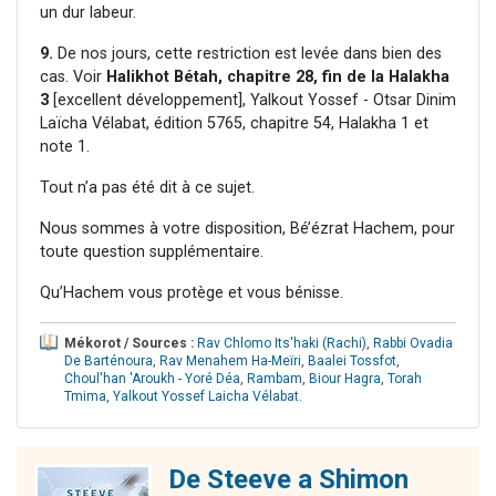
un dur labeur.
9.
De nos jours, cette restriction est levée dans bien des
cas. Voir
Halikhot Bétah, chapitre 28, fin de la Halakha
3
[excellent développement], Yalkout Yossef - Otsar Dinim
Laïcha Vélabat, édition 5765, chapitre 54, Halakha 1 et
note 1.
Tout n’a pas été dit à ce sujet.
Nous sommes à votre disposition, Bé’ézrat Hachem, pour
toute question supplémentaire.
Qu’Hachem vous protège et vous bénisse.
Mékorot / Sources :
Rav Chlomo Its'haki (Rachi)
,
Rabbi Ovadia
De Barténoura
,
Rav Menahem Ha-Meïri
,
Baalei Tossfot
,
Choul'han 'Aroukh - Yoré Déa
,
Rambam
,
Biour Hagra
,
Torah
Tmima
,
Yalkout Yossef Laicha Vélabat
.
De Steeve a Shimon