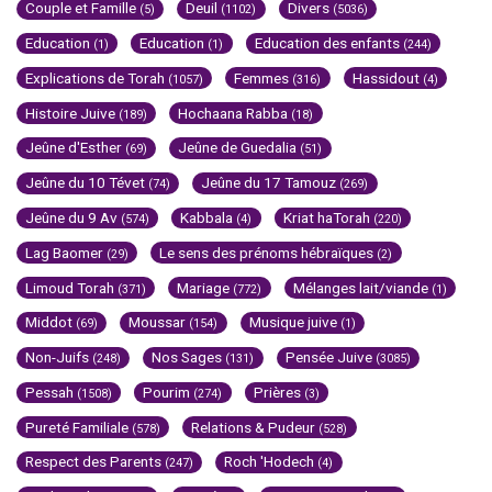
Couple et Famille
Deuil
Divers
(5)
(1102)
(5036)
Education
Education
Education des enfants
(1)
(1)
(244)
Explications de Torah
Femmes
Hassidout
(1057)
(316)
(4)
Histoire Juive
Hochaana Rabba
(189)
(18)
Jeûne d'Esther
Jeûne de Guedalia
(69)
(51)
Jeûne du 10 Tévet
Jeûne du 17 Tamouz
(74)
(269)
Jeûne du 9 Av
Kabbala
Kriat haTorah
(574)
(4)
(220)
Lag Baomer
Le sens des prénoms hébraïques
(29)
(2)
Limoud Torah
Mariage
Mélanges lait/viande
(371)
(772)
(1)
Middot
Moussar
Musique juive
(69)
(154)
(1)
Non-Juifs
Nos Sages
Pensée Juive
(248)
(131)
(3085)
Pessah
Pourim
Prières
(1508)
(274)
(3)
Pureté Familiale
Relations & Pudeur
(578)
(528)
Respect des Parents
Roch 'Hodech
(247)
(4)