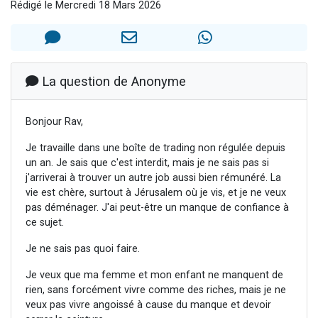
Rédigé le Mercredi 18 Mars 2026
Dovan vient de donner son Maasser
2 personnes viennent de nous rejoindre sur WhatsApp
2 personnes viennent de nous rejoindre sur WhatsApp
Malgorzata vient de donner son Maasser
La question de Anonyme
3 personnes viennent de nous rejoindre sur WhatsApp
Bonjour Rav,
Je travaille dans une boîte de trading non régulée depuis
un an. Je sais que c'est interdit, mais je ne sais pas si
j'arriverai à trouver un autre job aussi bien rémunéré. La
vie est chère, surtout à Jérusalem où je vis, et je ne veux
pas déménager. J'ai peut-être un manque de confiance à
ce sujet.
Je ne sais pas quoi faire.
Je veux que ma femme et mon enfant ne manquent de
rien, sans forcément vivre comme des riches, mais je ne
veux pas vivre angoissé à cause du manque et devoir