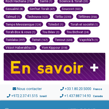
Roch Hachana
Santé
Science & Torah
(295)
(1)
(33)
Sexualité
Sim'hat Torah
Souccot
(8)
(47)
(502)
Talmud
Techouva
Téfila
Téfilines
(1)
(122)
(2230)
(356)
Temps Messianique
Toledot
Torah et société
(124)
(1)
(1)
Torah-Box & vous
Tou Béav
Tou Bichvat
(1)
(3)
(24)
Tsédaka
Tsitsit
Tsniout
Vayichla'h
(397)
(167)
(634)
(1)
Vézot Haberakha
Yom Kippour
(1)
(318)
Nous contacter
+33.1.80.20.5000
France
+972.2.37.41.515
+1.437.887.14.93
Israël
Canada