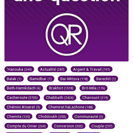
'Hanouka
Actualité
Argent & Travail
(244)
(287)
(747)
Balak
Bamidbar
Bar-Mitsva
Berechit
(1)
(1)
(118)
(1)
Beth-Hamikdach
Brakhot
Brit-Mila
(6)
(1518)
(176)
Cacheroute
Chabbath
Chavouot
(3703)
(2426)
(219)
Chémini Atseret
Chemirat haLachone
(5)
(188)
Chemita
Chiddoukh
Communauté
(135)
(200)
(3)
Compte du Omer
Conversion
Couple
(264)
(303)
(297)