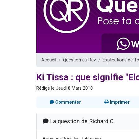
Dovan vient 
2 personnes 
2 personnes 
Malgorzata v
3 personnes 
Accueil
Question au Rav
Explications de T
Ki Tissa : que signifie "El
Rédigé le Jeudi 8 Mars 2018
Commenter
Imprimer
La question de Richard C.
Bonjour à tous les Rabbanim,