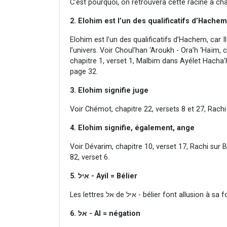
C’est pourquoi, on retrouvera cette racine à cha
2. Elohim est l’un des qualificatifs d’Hachem
Elohim est l’un des qualificatifs d’Hachem, car I
l’univers. Voir Choul'han ‘Aroukh - Ora’h ‘Haïm, c
chapitre 1, verset 1, Malbim dans Ayélet Hacha
page 32.
3. Elohim signifie juge
Voir Chémot, chapitre 22, versets 8 et 27, Rachi
4. Elohim signifie, également, ange
Voir Dévarim, chapitre 10, verset 17, Rachi sur B
82, verset 6.
5.
איל - Ayil = Bélier
Les lettres אל de איל - bélier font allusion à s
6.
אל - Al = négation