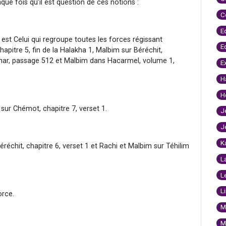
que fois qu’il est question de ces notions :
C
E
l est Celui qui regroupe toutes les forces régissant
E
hapitre 5, fin de la Halakha 1, Malbim sur Béréchit,
’har, passage 512 et Malbim dans Hacarmel, volume 1,
E
H
H
 sur Chémot, chapitre 7, verset 1.
J
J
K
éréchit, chapitre 6, verset 1 et Rachi et Malbim sur Téhilim
L
L
L
a force.
M
M