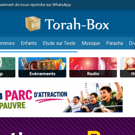
viennent de nous rejoindre sur WhatsApp
viennent de nous rejoindre sur WhatsApp
les musiques dans Torah-Box Music
es viennent de faire un don pour Tsédaka : pauvres d'Israel
es viennent de faire un don pour Diane, 80 ans, dans un appartement insalub
emmes
Enfants
Etude sur Texte
Musique
Paracha
Di
sion radio : Visions de grandeur n°104 : Le Chabbath et le Birkat Hamazone à 
 viennent de demander une bénédiction
nnes viennent de faire un don pour Sauvez la jambe de Yohan
49 places pour étudier en groupe sur Zoom
de donner son Maasser
ent de donner son Maasser
es viennent de faire un don pour 5 enfants déjà orphelins risquent de perdre
es viennent de faire un don pour Reloger Rivka, 6 enfants, victime de violences
 viennent de demander une bénédiction
49 places pour étudier en groupe sur Zoom