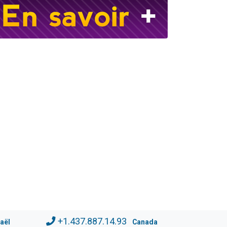
+1.437.887.14.93
raël
Canada