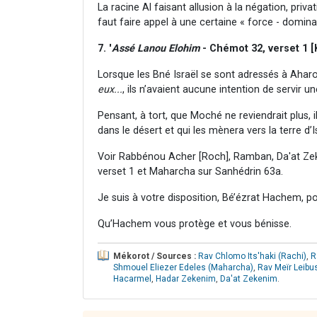
La racine Al faisant allusion à la négation, priva
faut faire appel à une certaine « force - domina
7. '
Assé Lanou Elohim
- Chémot 32, verset 1 [
Lorsque les Bné Israël se sont adressés à Aharo
eux...
, ils n’avaient aucune intention de servir 
Pensant, à tort, que Moché ne reviendrait plus, i
dans le désert et qui les mènera vers la terre d’I
Voir Rabbénou Acher [Roch], Ramban, Da'at Ze
verset 1 et Maharcha sur Sanhédrin 63a.
Je suis à votre disposition, Bé’ézrat Hachem, p
Qu’Hachem vous protège et vous bénisse.
Mékorot / Sources :
Rav Chlomo Its'haki (Rachi)
,
R
Shmouel Eliezer Edeles (Maharcha)
,
Rav Meïr Leibu
Hacarmel
,
Hadar Zekenim
,
Da'at Zekenim
.