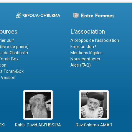
ources
L'association
ier Juif
A propos de l'association
(livre de prière)
Faire un don !
es de Chabbath
Mentions légales
 Torah-Box
Nous contacter
tion
Aide (FAQ)
t Torah-Box
 Version
SKI
Rabbi David ABI'HSSIRA
Rav Chlomo AMAR