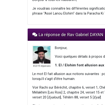
Je voudrais connaître les différentes significa
phrase "Assé Lanou Elohim" dans la Paracha Ki 
La réponse de Rav Gabriel DAYAN
Bonjour,
Voici quelques détails à propos d
1. El / Elohim font allusion au
45319 réponses
Le mot El fait allusion aux notions suivantes : 
lorsqu’il s’agit d’être humain.
Voir Rachi sur Béréchit, chapitre 6, verset 1, Ch
Mélakhim [Les Rois] 2, chapitre 24, verset 15 et 
verset 20 [
Eyalouti
], Téhilim 88, verset 5 [
Eyal
].