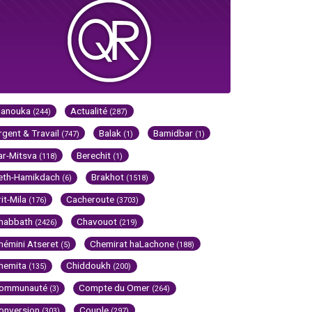
Hanouka
Actualité
(244)
(287)
rgent & Travail
Balak
Bamidbar
(747)
(1)
(1)
ar-Mitsva
Berechit
(118)
(1)
eth-Hamikdach
Brakhot
(6)
(1518)
rit-Mila
Cacheroute
(176)
(3703)
habbath
Chavouot
(2426)
(219)
hémini Atseret
Chemirat haLachone
(5)
(188)
hemita
Chiddoukh
(135)
(200)
ommunauté
Compte du Omer
(3)
(264)
onversion
Couple
(303)
(297)