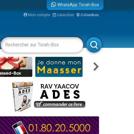
WhatsApp Torah-Box
Mon compte
Calendrier
Columbus
re
vertissements
Livres
Rabbanim
travers le temps
 leur maman
...