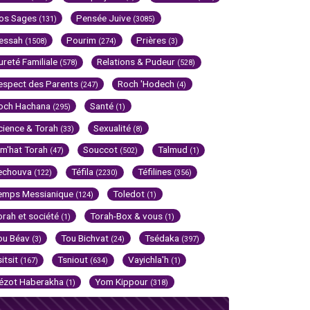
os Sages
Pensée Juive
(131)
(3085)
essah
Pourim
Prières
(1508)
(274)
(3)
ureté Familiale
Relations & Pudeur
(578)
(528)
espect des Parents
Roch 'Hodech
(247)
(4)
och Hachana
Santé
(295)
(1)
cience & Torah
Sexualité
(33)
(8)
im'hat Torah
Souccot
Talmud
(47)
(502)
(1)
echouva
Téfila
Téfilines
(122)
(2230)
(356)
emps Messianique
Toledot
(124)
(1)
orah et société
Torah-Box & vous
(1)
(1)
ou Béav
Tou Bichvat
Tsédaka
(3)
(24)
(397)
sitsit
Tsniout
Vayichla'h
(167)
(634)
(1)
ézot Haberakha
Yom Kippour
(1)
(318)