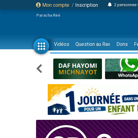
Mon compte
/
Inscription
2 personnes 
3 personnes 
Paracha Réé
2 nouvel
8 personn
4 personn
Vidéos
Question au Rav
Dons
F
Nouvelle émis
61 personnes
39 perso
Il reste 
Ariel vient 
Nathaniel vi
6 personn
2 personn
10 personnes
Il reste 