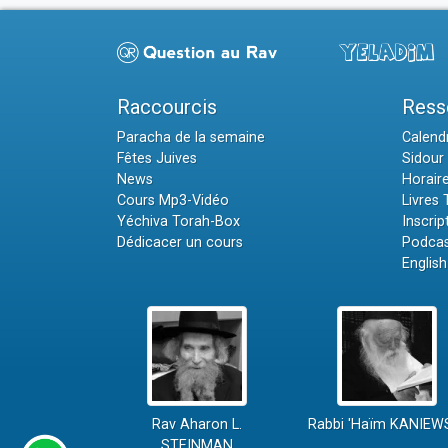
Raccourcis
Ress
Paracha de la semaine
Calendr
Fêtes Juives
Sidour 
News
Horair
Cours Mp3-Vidéo
Livres
Yéchiva Torah-Box
Inscrip
Dédicacer un cours
Podcas
English
Rav Aharon L.
Rabbi 'Haïm KANIEW
STEINMAN