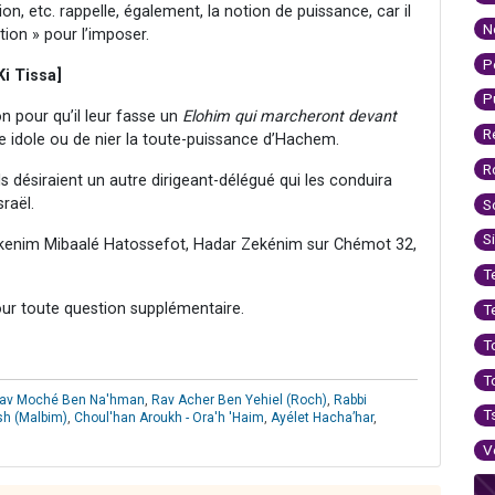
tion, etc. rappelle, également, la notion de puissance, car il
N
tion » pour l’imposer.
P
Ki Tissa]
P
n pour qu’il leur fasse un
Elohim qui marcheront devant
R
une idole ou de nier la toute-puissance d’Hachem.
R
ls désiraient un autre dirigeant-délégué qui les conduira
sraël.
S
S
kenim Mibaalé Hatossefot, Hadar Zekénim sur Chémot 32,
T
our toute question supplémentaire.
T
T
T
av Moché Ben Na'hman
,
Rav Acher Ben Yehiel (Roch)
,
Rabbi
T
sh (Malbim)
,
Choul'han Aroukh - Ora'h 'Haim
,
Ayélet Hacha’har
,
V