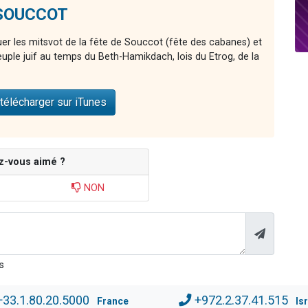
e SOUCCOT
er les mitsvot de la fête de Souccot (fête des cabanes) et
euple juif au temps du Beth-Hamikdach, lois du Etrog, de la
télécharger sur iTunes
z-vous aimé ?
NON
s
+33.1.80.20.5000
+972.2.37.41.515
France
Is