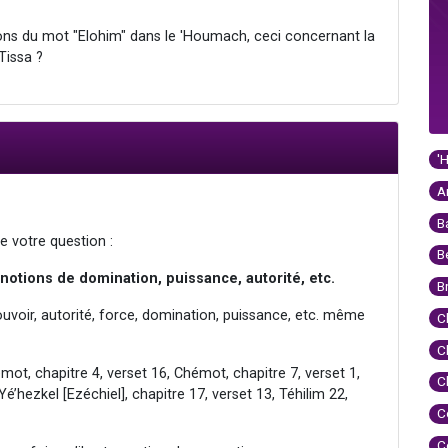
tions du mot "Elohim" dans le 'Houmach, ceci concernant la
Tissa ?
'
A
B
e votre question :
B
x notions de domination, puissance, autorité, etc.
B
pouvoir, autorité, force, domination, puissance, etc. même
C
C
émot, chapitre 4, verset 16, Chémot, chapitre 7, verset 1,
C
Yé’hezkel [Ezéchiel], chapitre 17, verset 13, Téhilim 22,
C
C