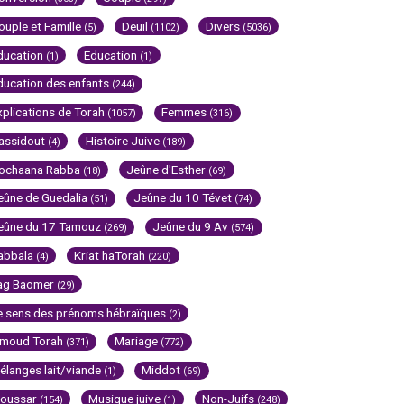
ouple et Famille
Deuil
Divers
(5)
(1102)
(5036)
ducation
Education
(1)
(1)
ducation des enfants
(244)
xplications de Torah
Femmes
(1057)
(316)
assidout
Histoire Juive
(4)
(189)
ochaana Rabba
Jeûne d'Esther
(18)
(69)
eûne de Guedalia
Jeûne du 10 Tévet
(51)
(74)
eûne du 17 Tamouz
Jeûne du 9 Av
(269)
(574)
abbala
Kriat haTorah
(4)
(220)
ag Baomer
(29)
e sens des prénoms hébraïques
(2)
imoud Torah
Mariage
(371)
(772)
élanges lait/viande
Middot
(1)
(69)
oussar
Musique juive
Non-Juifs
(154)
(1)
(248)