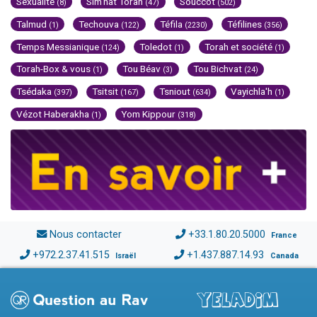
Sexualité
Sim'hat Torah
Souccot
(8)
(47)
(502)
Talmud
Techouva
Téfila
Téfilines
(1)
(122)
(2230)
(356)
Temps Messianique
Toledot
Torah et société
(124)
(1)
(1)
Torah-Box & vous
Tou Béav
Tou Bichvat
(1)
(3)
(24)
Tsédaka
Tsitsit
Tsniout
Vayichla'h
(397)
(167)
(634)
(1)
Vézot Haberakha
Yom Kippour
(1)
(318)
Nous contacter
+33.1.80.20.5000
France
+972.2.37.41.515
+1.437.887.14.93
Israël
Canada