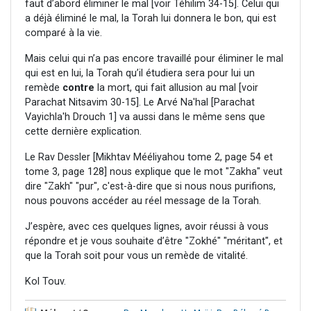
faut d’abord éliminer le mal [voir Téhilim 34-15]. Celui qui
a déjà éliminé le mal, la Torah lui donnera le bon, qui est
comparé à la vie.
Mais celui qui n’a pas encore travaillé pour éliminer le mal
qui est en lui, la Torah qu’il étudiera sera pour lui un
remède
contre
la mort, qui fait allusion au mal [voir
Parachat Nitsavim 30-15]. Le Arvé Na'hal [Parachat
Vayichla'h Drouch 1] va aussi dans le même sens que
cette dernière explication.
Le Rav Dessler [Mikhtav Mééliyahou tome 2, page 54 et
tome 3, page 128] nous explique que le mot "Zakha" veut
dire "Zakh" "pur", c'est-à-dire que si nous nous purifions,
nous pouvons accéder au réel message de la Torah.
J’espère, avec ces quelques lignes, avoir réussi à vous
répondre et je vous souhaite d’être "Zokhé" "méritant", et
que la Torah soit pour vous un remède de vitalité.
Kol Touv.