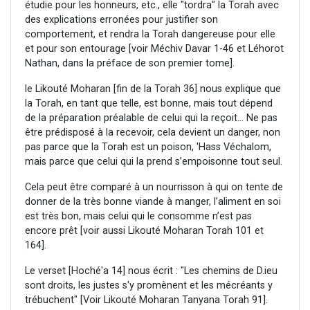
étudie pour les honneurs, etc., elle "tordra" la Torah avec
des explications erronées pour justifier son
comportement, et rendra la Torah dangereuse pour elle
et pour son entourage [voir Méchiv Davar 1-46 et Léhorot
Nathan, dans la préface de son premier tome].
le Likouté Moharan [fin de la Torah 36] nous explique que
la Torah, en tant que telle, est bonne, mais tout dépend
de la préparation préalable de celui qui la reçoit... Ne pas
être prédisposé à la recevoir, cela devient un danger, non
pas parce que la Torah est un poison, 'Hass Véchalom,
mais parce que celui qui la prend s’empoisonne tout seul.
Cela peut être comparé à un nourrisson à qui on tente de
donner de la très bonne viande à manger, l’aliment en soi
est très bon, mais celui qui le consomme n’est pas
encore prêt [voir aussi Likouté Moharan Torah 101 et
164].
Le verset [Hoché'a 14] nous écrit : "Les chemins de D.ieu
sont droits, les justes s'y promènent et les mécréants y
trébuchent" [Voir Likouté Moharan Tanyana Torah 91].