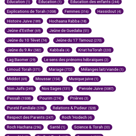
Education
Education
Education des enfants
(1)
(1)
(244)
Explications de Torah
Femmes
Hassidout
(1058)
(316)
(4)
Histoire Juive
Hochaana Rabba
(189)
(18)
Jeûne d'Esther
Jeûne de Guedalia
(69)
(51)
Jeûne du 10 Tévet
Jeûne du 17 Tamouz
(74)
(270)
Jeûne du 9 Av
Kabbala
Kriat haTorah
(582)
(4)
(220)
Lag Baomer
Le sens des prénoms hébraïques
(29)
(2)
Limoud Torah
Mariage
Mélanges lait/viande
(371)
(772)
(1)
Middot
Moussar
Musique juive
(69)
(154)
(1)
Non-Juifs
Nos Sages
Pensée Juive
(249)
(131)
(3087)
Pessah
Pourim
Prières
(1508)
(274)
(3)
Pureté Familiale
Relations & Pudeur
(578)
(528)
Respect des Parents
Roch 'Hodech
(247)
(4)
Roch Hachana
Santé
Science & Torah
(296)
(1)
(33)