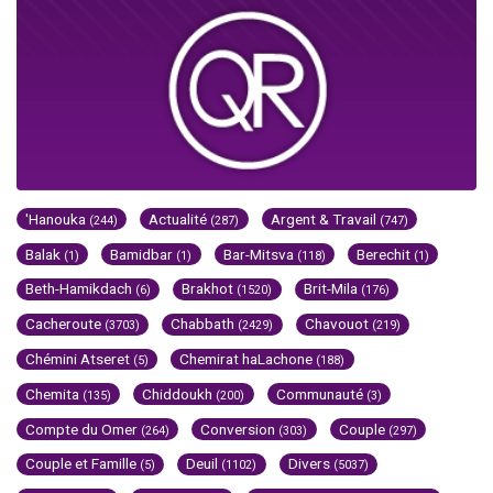
'Hanouka
Actualité
Argent & Travail
(244)
(287)
(747)
Balak
Bamidbar
Bar-Mitsva
Berechit
(1)
(1)
(118)
(1)
Beth-Hamikdach
Brakhot
Brit-Mila
(6)
(1520)
(176)
Cacheroute
Chabbath
Chavouot
(3703)
(2429)
(219)
Chémini Atseret
Chemirat haLachone
(5)
(188)
Chemita
Chiddoukh
Communauté
(135)
(200)
(3)
Compte du Omer
Conversion
Couple
(264)
(303)
(297)
Couple et Famille
Deuil
Divers
(5)
(1102)
(5037)