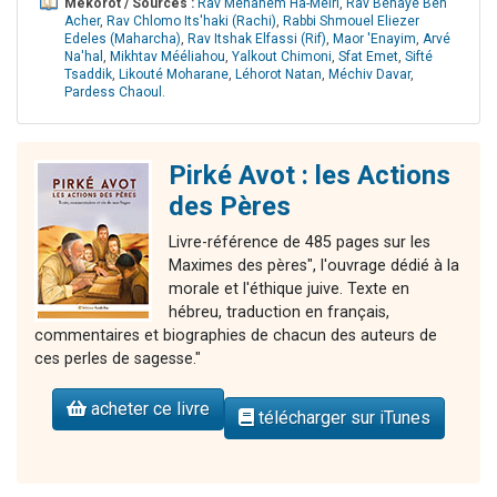
Mékorot / Sources :
Rav Menahem Ha-Meïri
,
Rav Béhayé Ben
Acher
,
Rav Chlomo Its'haki (Rachi)
,
Rabbi Shmouel Eliezer
Edeles (Maharcha)
,
Rav Itshak Elfassi (Rif)
,
Maor 'Enayim
,
Arvé
Na'hal
,
Mikhtav Mééliahou
,
Yalkout Chimoni
,
Sfat Emet
,
Sifté
Tsaddik
,
Likouté Moharane
,
Léhorot Natan
,
Méchiv Davar
,
Pardess Chaoul
.
Pirké Avot : les Actions
des Pères
Livre-référence de 485 pages sur les
Maximes des pères", l'ouvrage dédié à la
morale et l'éthique juive. Texte en
hébreu, traduction en français,
commentaires et biographies de chacun des auteurs de
ces perles de sagesse."
acheter ce livre
télécharger sur iTunes