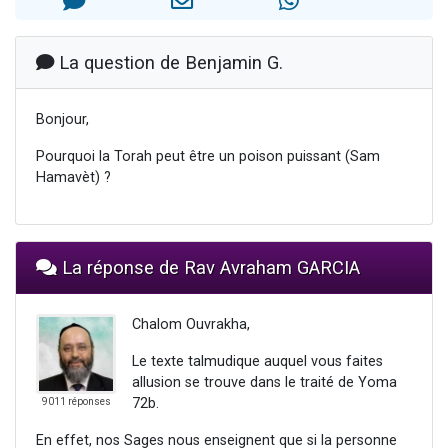
Il reste 49 places pour étudier en groupe sur Zoom
12 nouvelles musiques dans Torah-Box Music
La question de Benjamin G.
3 personnes viennent de nous rejoindre sur WhatsApp
2 personnes viennent de nous rejoindre sur WhatsApp
Bonjour,
2 personnes viennent de nous rejoindre sur WhatsApp
Pourquoi la Torah peut être un poison puissant (Sam
Hamavèt) ?
La réponse de Rav Avraham GARCIA
Chalom Ouvrakha,
Le texte talmudique auquel vous faites
allusion se trouve dans le traité de Yoma
72b.
9011 réponses
En effet, nos Sages nous enseignent que si la personne