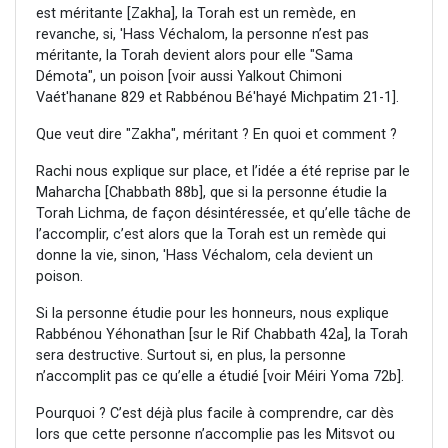
est méritante [Zakha], la Torah est un remède, en
revanche, si, 'Hass Véchalom, la personne n’est pas
méritante, la Torah devient alors pour elle "Sama
Démota", un poison [voir aussi Yalkout Chimoni
Vaét'hanane 829 et Rabbénou Bé'hayé Michpatim 21-1].
Que veut dire "Zakha", méritant ? En quoi et comment ?
Rachi nous explique sur place, et l’idée a été reprise par le
Maharcha [Chabbath 88b], que si la personne étudie la
Torah Lichma, de façon désintéressée, et qu’elle tâche de
l’accomplir, c’est alors que la Torah est un remède qui
donne la vie, sinon, 'Hass Véchalom, cela devient un
poison.
Si la personne étudie pour les honneurs, nous explique
Rabbénou Yéhonathan [sur le Rif Chabbath 42a], la Torah
sera destructive. Surtout si, en plus, la personne
n’accomplit pas ce qu’elle a étudié [voir Méiri Yoma 72b].
Pourquoi ? C’est déjà plus facile à comprendre, car dès
lors que cette personne n’accomplie pas les Mitsvot ou