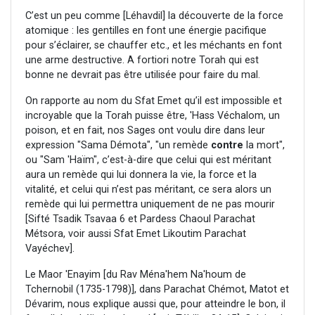
C’est un peu comme [Léhavdil] la découverte de la force
atomique : les gentilles en font une énergie pacifique
pour s’éclairer, se chauffer etc., et les méchants en font
une arme destructive. A fortiori notre Torah qui est
bonne ne devrait pas être utilisée pour faire du mal.
On rapporte au nom du Sfat Emet qu’il est impossible et
incroyable que la Torah puisse être, 'Hass Véchalom, un
poison, et en fait, nos Sages ont voulu dire dans leur
expression "Sama Démota", "un remède
contre
la mort",
ou "Sam 'Haïm", c’est-à-dire que celui qui est méritant
aura un remède qui lui donnera la vie, la force et la
vitalité, et celui qui n’est pas méritant, ce sera alors un
remède qui lui permettra uniquement de ne pas mourir
[Sifté Tsadik Tsavaa 6 et Pardess Chaoul Parachat
Métsora, voir aussi Sfat Emet Likoutim Parachat
Vayéchev].
Le Maor 'Enayim [du Rav Ména'hem Na'houm de
Tchernobil (1735-1798)], dans Parachat Chémot, Matot et
Dévarim, nous explique aussi que, pour atteindre le bon, il