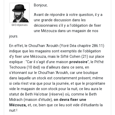
Bonjour,
Avant de répondre à votre question, il y a
une grande discussion dans les
décisionnaires s'il y a l'obligation de fixer
640 réponses
une Mézouza dans un magasin de nos
jours.
En effet, le Choul'han 'Aroukh (Yoré Déa chapitre 286.11)
indique que les magasins sont exemptés de l'obligation
d'y fixer une Mézouza, mais le Sifté Cohen (21) sur place
explique : "Car il s'agit d'une maison
provisoire
", le Pit'hé
Techouva (10 ibid) va d'ailleurs dans ce sens, en
s'étonnant sur le Choul'han 'Aroukh, car une boutique
dans laquelle un stock est constamment présent, même
si cela n'est vrai que pour la journée, et que le propriétaire
vide le magasin de son stock pour la nuit, ce lieu aura le
statut de Beth Ha'otsar (réserve) où, comme le Beth
Midrach (maison d'étude),
on devra fixer une
Mézouza,
et, ce, bien que ce lieu soit vide d'étudiants la
nuit !