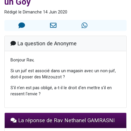
un Goy
3 personnes viennent de nous rejoindre sur WhatsApp
Rédigé le Dimanche 14 Juin 2020
2 nouvelles musiques dans Torah-Box Music
8 personnes viennent de faire un don pour Tsédaka : pauvres d'Israel
Nouvelle émission radio : Visions de grandeur n°104 : Le Chabbath et le Birkat Hamazone à travers le temps
4 personnes viennent de nous rejoindre sur WhatsApp
La question de Anonyme
Bonjour Rav,
Si un juif est associé dans un magasin avec un non-juif,
doit-il poser des Mézouzot ?
S'il n'en est pas obligé, a-t-il le droit d'en mettre s'il en
ressent l'envie ?
La réponse de Rav Nethanel GAMRASNI