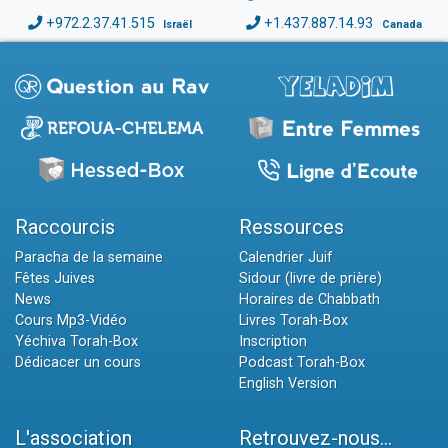
+972.2.37.41.515
+1.437.887.14.93
Israël
Canada
Raccourcis
Ressources
Paracha de la semaine
Calendrier Juif
Fêtes Juives
Sidour (livre de prière)
News
Horaires de Chabbath
Cours Mp3-Vidéo
Livres Torah-Box
Yéchiva Torah-Box
Inscription
Dédicacer un cours
Podcast Torah-Box
English Version
L'association
Retrouvez-nous...