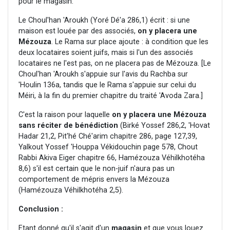
pour le magasin.
Le Choul'han 'Aroukh (Yoré Dé'a 286,1) écrit : si une
maison est louée par des associés,
on y placera une
Mézouza
. Le Rama sur place ajoute : à condition que les
deux locataires soient juifs, mais si l'un des associés
locataires ne l'est pas, on ne placera pas de Mézouza. [Le
Choul'han 'Aroukh s'appuie sur l'avis du Rachba sur
'Houlin 136a, tandis que le Rama s'appuie sur celui du
Méiri, à la fin du premier chapitre du traité 'Avoda Zara.]
C'est la raison pour laquelle
on y placera une Mézouza
sans réciter de bénédiction
(Birké Yossef 286,2, 'Hovat
Hadar 21,2, Pit'hé Ché'arim chapitre 286, page 127,39,
Yalkout Yossef 'Houppa Vékidouchin page 578, Chout
Rabbi Akiva Eiger chapitre 66, Hamézouza Véhilkhotéha
8,6) s'il est certain que le non-juif n'aura pas un
comportement de mépris envers la Mézouza
(Hamézouza Véhilkhotéha 2,5).
Conclusion :
Etant donné qu'il s'agit d'un
magasin
et que vous louez