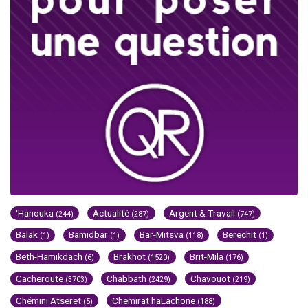
'Hanouka
Actualité
Argent & Travail
(244)
(287)
(747)
Balak
Bamidbar
Bar-Mitsva
Berechit
(1)
(1)
(118)
(1)
Beth-Hamikdach
Brakhot
Brit-Mila
(6)
(1520)
(176)
Cacheroute
Chabbath
Chavouot
(3703)
(2429)
(219)
Chémini Atseret
Chemirat haLachone
(5)
(188)