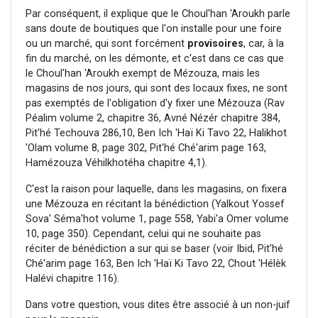
Par conséquent, il explique que le Choul'han 'Aroukh parle
sans doute de boutiques que l'on installe pour une foire
ou un marché, qui sont forcément
provisoires
, car, à la
fin du marché, on les démonte, et c'est dans ce cas que
le Choul'han 'Aroukh exempt de Mézouza, mais les
magasins de nos jours, qui sont des locaux fixes, ne sont
pas exemptés de l'obligation d'y fixer une Mézouza (Rav
Péalim volume 2, chapitre 36, Avné Nézér chapitre 384,
Pit'hé Techouva 286,10, Ben Ich 'Haï Ki Tavo 22, Halikhot
'Olam volume 8, page 302, Pit'hé Ché'arim page 163,
Hamézouza Véhilkhotéha chapitre 4,1).
C'est la raison pour laquelle, dans les magasins, on fixera
une Mézouza en récitant la bénédiction (Yalkout Yossef
Sova' Séma'hot volume 1, page 558, Yabi'a Omer volume
10, page 350). Cependant, celui qui ne souhaite pas
réciter de bénédiction a sur qui se baser (voir Ibid, Pit'hé
Ché'arim page 163, Ben Ich 'Haï Ki Tavo 22, Chout 'Hélèk
Halévi chapitre 116).
Dans votre question, vous dites être associé à un non-juif