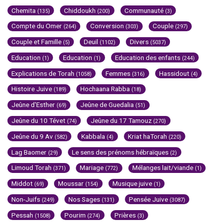
Chemita
Chiddoukh
Communauté
(135)
(200)
(3)
Compte du Omer
Conversion
Couple
(264)
(303)
(297)
Couple et Famille
Deuil
Divers
(5)
(1102)
(5037)
Education
Education
Education des enfants
(1)
(1)
(244)
Explications de Torah
Femmes
Hassidout
(1058)
(316)
(4)
Histoire Juive
Hochaana Rabba
(189)
(18)
Jeûne d'Esther
Jeûne de Guedalia
(69)
(51)
Jeûne du 10 Tévet
Jeûne du 17 Tamouz
(74)
(270)
Jeûne du 9 Av
Kabbala
Kriat haTorah
(582)
(4)
(220)
Lag Baomer
Le sens des prénoms hébraïques
(29)
(2)
Limoud Torah
Mariage
Mélanges lait/viande
(371)
(772)
(1)
Middot
Moussar
Musique juive
(69)
(154)
(1)
Non-Juifs
Nos Sages
Pensée Juive
(249)
(131)
(3087)
Pessah
Pourim
Prières
(1508)
(274)
(3)