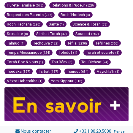
Pureté Familiale
Relations & Pudeur
(578)
(528)
Respect des Parents
Roch 'Hodech
(247)
(4)
Roch Hachana
Santé
Science & Torah
(296)
(1)
(33)
Sexualité
Sim'hat Torah
Souccot
(8)
(47)
(502)
Talmud
Techouva
Téfila
Téfilines
(1)
(122)
(2230)
(356)
Temps Messianique
Toledot
Torah et société
(124)
(1)
(1)
Torah-Box & vous
Tou Béav
Tou Bichvat
(1)
(3)
(24)
Tsédaka
Tsitsit
Tsniout
Vayichla'h
(397)
(167)
(634)
(1)
Vézot Haberakha
Yom Kippour
(1)
(318)
Nous contacter
+33.1.80.20.5000
France