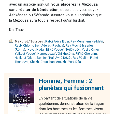
avec un associé non-juif,
vous placerez la Mézouza
sans réciter de bénédiction
, et cela que vous soyez
Ashkénaze ou Séfarade. Assurez-vous au préalable que
la Mézouza aura tout le respect qu'on lui doit.
Kol Touv.
Mékorot / Sources :
Rabbi Akiva Eiger
,
Rav Menahem Ha-Meïri
,
Rabbi Chlomo Ben Adérèt (Rachba)
,
Rav Moché Isserles
(Réma)
,
'Hovat Hadar
,
Birké Yossef
,
'Hélèk Lévi
,
Yabi'a Omèr
,
Yalkout Yossef
,
Hamézouza Véhilkhotéha
,
Pit'hé Ché'arim
,
Halikhot 'Olam
,
Ben Ich 'Haï
,
Avné Nézèr
,
Rav Péalim
,
Pit'hé
Techouva
,
Chakh
,
Choul'han 'Aroukh - Yoré Déa
.
Homme, Femme : 2
planètes qui fusionnent
En partant de situations de la vie
quotidienne, démonstration de la façon
dont les hommes et les femmes vivent