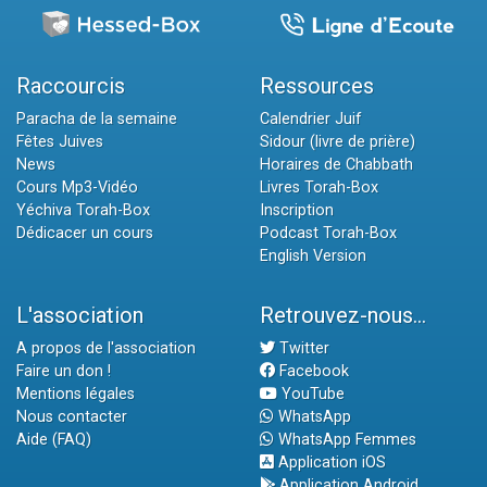
Raccourcis
Ressources
Paracha de la semaine
Calendrier Juif
Fêtes Juives
Sidour (livre de prière)
News
Horaires de Chabbath
Cours Mp3-Vidéo
Livres Torah-Box
Yéchiva Torah-Box
Inscription
Dédicacer un cours
Podcast Torah-Box
English Version
L'association
Retrouvez-nous...
A propos de l'association
Twitter
Faire un don !
Facebook
Mentions légales
YouTube
Nous contacter
WhatsApp
Aide (FAQ)
WhatsApp Femmes
Application iOS
Application Android