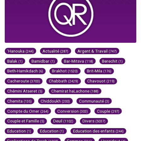
'Hanouka
Actualité
Argent & Travail
(244)
(287)
(747)
Balak
Bamidbar
Bar-Mitsva
Berechit
(1)
(1)
(118)
(1)
Beth-Hamikdach
Brakhot
Brit-Mila
(6)
(1520)
(176)
Cacheroute
Chabbath
Chavouot
(3703)
(2429)
(219)
Chémini Atseret
Chemirat haLachone
(5)
(188)
Chemita
Chiddoukh
Communauté
(135)
(200)
(3)
Compte du Omer
Conversion
Couple
(264)
(303)
(297)
Couple et Famille
Deuil
Divers
(5)
(1102)
(5037)
Education
Education
Education des enfants
(1)
(1)
(244)
Explications de Torah
Femmes
Hassidout