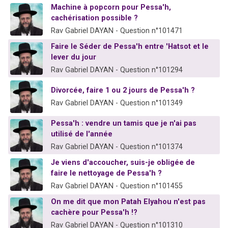
Machine à popcorn pour Pessa'h,
13 personnes viennent de demander une bénédiction
cachérisation possible ?
30 personnes viennent de faire un don pour Sauvez la jambe de Yohan
Rav Gabriel DAYAN - Question n°101471
Il reste 49 places pour étudier en groupe sur Zoom
Faire le Séder de Pessa'h entre 'Hatsot et le
12 nouvelles musiques dans Torah-Box Music
lever du jour
Rav Gabriel DAYAN - Question n°101294
29 personnes viennent de demander une bénédiction
Divorcée, faire 1 ou 2 jours de Pessa'h ?
Rav Gabriel DAYAN - Question n°101349
Pessa'h : vendre un tamis que je n'ai pas
utilisé de l'année
Rav Gabriel DAYAN - Question n°101374
Je viens d'accoucher, suis-je obligée de
faire le nettoyage de Pessa'h ?
Rav Gabriel DAYAN - Question n°101455
On me dit que mon Patah Elyahou n'est pas
cachère pour Pessa'h !?
Rav Gabriel DAYAN - Question n°101310