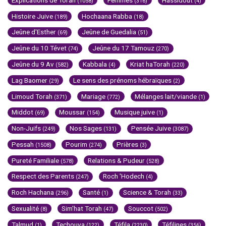
(1058)
(316)
(4)
Histoire Juive
Hochaana Rabba
(189)
(18)
Jeûne d'Esther
Jeûne de Guedalia
(69)
(51)
Jeûne du 10 Tévet
Jeûne du 17 Tamouz
(74)
(270)
Jeûne du 9 Av
Kabbala
Kriat haTorah
(582)
(4)
(220)
Lag Baomer
Le sens des prénoms hébraïques
(29)
(2)
Limoud Torah
Mariage
Mélanges lait/viande
(371)
(772)
(1)
Middot
Moussar
Musique juive
(69)
(154)
(1)
Non-Juifs
Nos Sages
Pensée Juive
(249)
(131)
(3087)
Pessah
Pourim
Prières
(1508)
(274)
(3)
Pureté Familiale
Relations & Pudeur
(578)
(528)
Respect des Parents
Roch 'Hodech
(247)
(4)
Roch Hachana
Santé
Science & Torah
(296)
(1)
(33)
Sexualité
Sim'hat Torah
Souccot
(8)
(47)
(502)
Talmud
Techouva
Téfila
Téfilines
(1)
(122)
(2230)
(356)