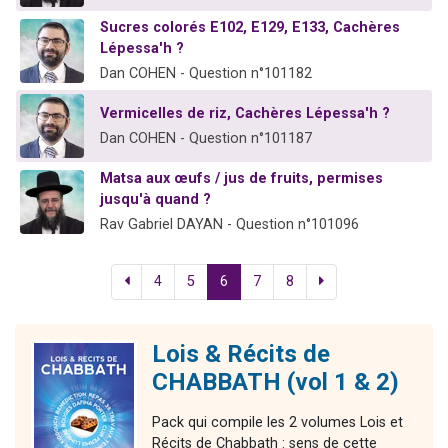
Sucres colorés E102, E129, E133, Cachères
Lépessa'h ?
Dan COHEN - Question n°101182
Vermicelles de riz, Cachères Lépessa'h ?
Dan COHEN - Question n°101187
Matsa aux œufs / jus de fruits, permises
jusqu'à quand ?
Rav Gabriel DAYAN - Question n°101096
4
5
6
7
8
Lois & Récits de
CHABBATH (vol 1 & 2)
Pack qui compile les 2 volumes Lois et
Récits de Chabbath : sens de cette