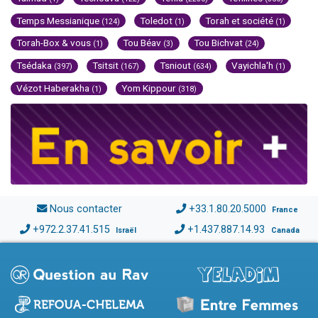
Temps Messianique
Toledot
Torah et société
(124)
(1)
(1)
Torah-Box & vous
Tou Béav
Tou Bichvat
(1)
(3)
(24)
Tsédaka
Tsitsit
Tsniout
Vayichla'h
(397)
(167)
(634)
(1)
Vézot Haberakha
Yom Kippour
(1)
(318)
Nous contacter
+33.1.80.20.5000
France
+972.2.37.41.515
+1.437.887.14.93
Israël
Canada