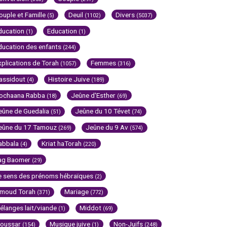
ouple et Famille
Deuil
Divers
(5)
(1102)
(5037)
ducation
Education
(1)
(1)
ducation des enfants
(244)
xplications de Torah
Femmes
(1057)
(316)
assidout
Histoire Juive
(4)
(189)
ochaana Rabba
Jeûne d'Esther
(18)
(69)
eûne de Guedalia
Jeûne du 10 Tévet
(51)
(74)
eûne du 17 Tamouz
Jeûne du 9 Av
(269)
(574)
abbala
Kriat haTorah
(4)
(220)
ag Baomer
(29)
e sens des prénoms hébraïques
(2)
imoud Torah
Mariage
(371)
(772)
élanges lait/viande
Middot
(1)
(69)
oussar
Musique juive
Non-Juifs
(154)
(1)
(248)