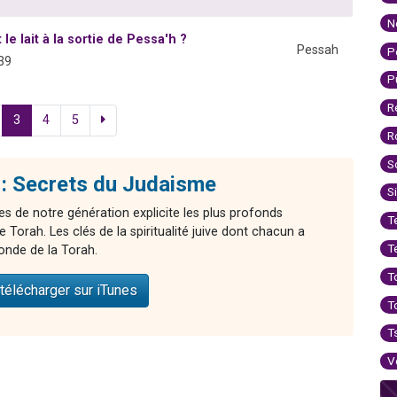
N
le lait à la sortie de Pessa'h ?
Pessah
P
39
P
R
3
4
5
R
S
: Secrets du Judaisme
S
es de notre génération explicite les plus profonds
T
Torah. Les clés de la spiritualité juive dont chacun a
T
onde de la Torah.
T
télécharger sur iTunes
T
T
V