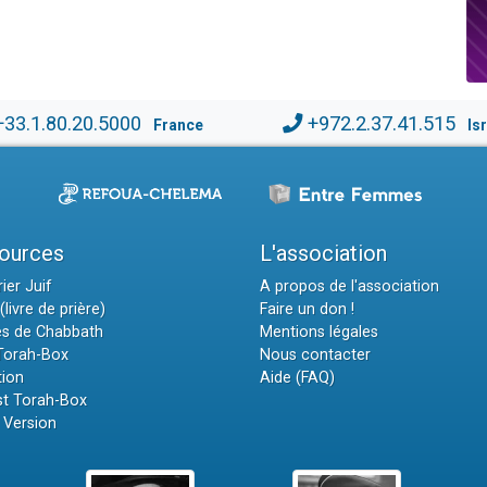
+33.1.80.20.5000
+972.2.37.41.515
France
Is
ources
L'association
ier Juif
A propos de l'association
(livre de prière)
Faire un don !
es de Chabbath
Mentions légales
 Torah-Box
Nous contacter
tion
Aide (FAQ)
t Torah-Box
 Version