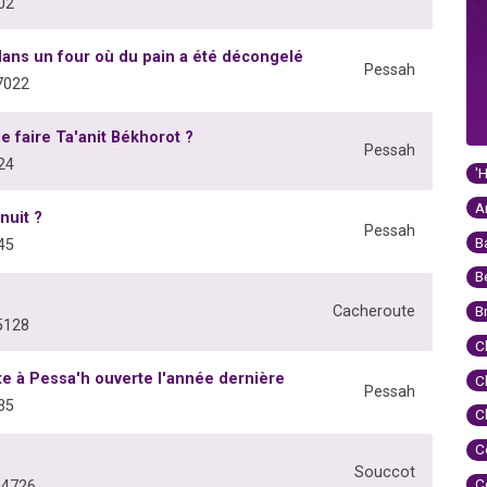
02
ans un four où du pain a été décongelé
Pessah
7022
e faire Ta'anit Békhorot ?
Pessah
24
'
A
nuit ?
Pessah
B
45
B
Cacheroute
B
5128
C
e à Pessa'h ouverte l'année dernière
C
Pessah
35
C
C
Souccot
C
04726