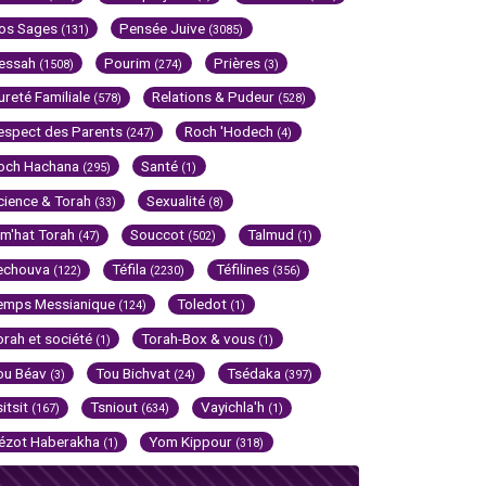
os Sages
Pensée Juive
(131)
(3085)
essah
Pourim
Prières
(1508)
(274)
(3)
ureté Familiale
Relations & Pudeur
(578)
(528)
espect des Parents
Roch 'Hodech
(247)
(4)
och Hachana
Santé
(295)
(1)
cience & Torah
Sexualité
(33)
(8)
im'hat Torah
Souccot
Talmud
(47)
(502)
(1)
echouva
Téfila
Téfilines
(122)
(2230)
(356)
emps Messianique
Toledot
(124)
(1)
orah et société
Torah-Box & vous
(1)
(1)
ou Béav
Tou Bichvat
Tsédaka
(3)
(24)
(397)
sitsit
Tsniout
Vayichla'h
(167)
(634)
(1)
ézot Haberakha
Yom Kippour
(1)
(318)