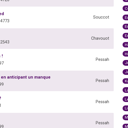
C
ed
Souccot
E
04773
E
E
Chavouot
02543
H
H
 !
Pessah
J
97
J
 en anticipant un manque
Pessah
K
99
L
?
L
Pessah
1
L
M
Pessah
M
99