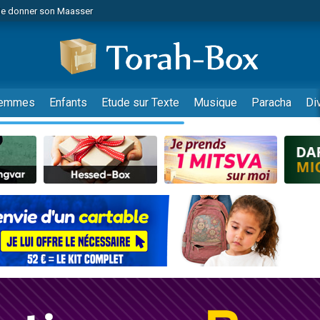
de donner son Maasser
es viennent de faire un don pour 5 jours de vacances aux Orphelins
es viennent de faire un don pour Diane, 80 ans, dans un appartement insalub
viennent de nous rejoindre sur WhatsApp
 viennent de demander une bénédiction
emmes
Enfants
Etude sur Texte
Musique
Paracha
Di
lles musiques dans Torah-Box Music
nnes viennent de faire un don pour Sauvez la jambe de Yohan
49 places pour étudier en groupe sur Zoom
viennent de nous rejoindre sur WhatsApp
viennent de nous rejoindre sur WhatsApp
viennent de nous rejoindre sur WhatsApp
les musiques dans Torah-Box Music
es viennent de faire un don pour Tsédaka : pauvres d'Israel
sion radio : Visions de grandeur n°104 : Le Chabbath et le Birkat Hamazone à 
 viennent de demander une bénédiction