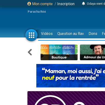
Mon compte
/
Inscription
Odaya vient 
3 personn
Paracha Réé
3 personn
2 personnes 
13 personnes
Vidéos
Question au Rav
Dons
F
12 nouve
30 perso
Il reste 
3 personnes 
2 personnes 
3 personnes 
2 nouvel
8 personn
Nouvelle émis
61 personnes