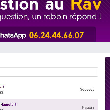
de donner son Maasser
49 places pour étudier en groupe sur Zoom
ent de donner son Maasser
es viennent de faire un don pour 5 enfants déjà orphelins risquent de perdre
viennent de nous rejoindre sur WhatsApp
d ?
Souccot
33
'Hamets ?
Pessah