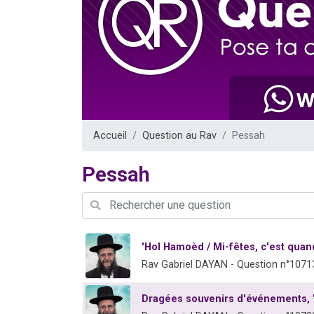
Ariel vient 
Il reste 
Nathaniel vi
6 personn
3 personnes 
Accueil
Question au Rav
Pessah
Pessah
'Hol Hamoèd / Mi-fêtes, c'est quan
Rav Gabriel DAYAN - Question n°1071
Dragées souvenirs d'événements, 