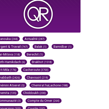
Hanouka
Actualité
(244)
(287)
rgent & Travail
Balak
Bamidbar
(747)
(1)
(1)
ar-Mitsva
Berechit
(118)
(1)
eth-Hamikdach
Brakhot
(6)
(1518)
rit-Mila
Cacheroute
(176)
(3703)
habbath
Chavouot
(2426)
(219)
hémini Atseret
Chemirat haLachone
(5)
(188)
hemita
Chiddoukh
(135)
(200)
ommunauté
Compte du Omer
(3)
(264)
onversion
Couple
(303)
(297)