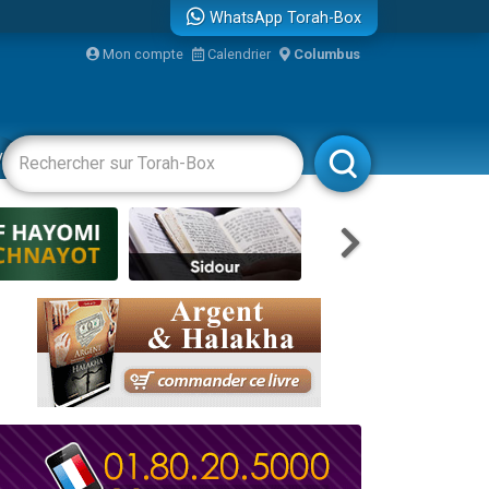
WhatsApp Torah-Box
Mon compte
Calendrier
Columbus
re
vertissements
Livres
Rabbanim
travers le temps