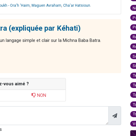
oukh - Ora'h 'Haim
,
Maguen Avraham
,
Cha'ar Hatsioun
.
N
P
ra (expliquée par Kéhati)
P
R
n langage simple et clair sur la Michna Baba Batra.
R
S
S
T
z-vous aimé ?
T
T
NON
T
T
V
s