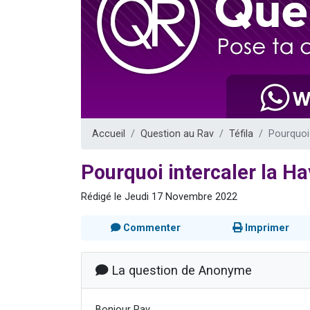
13 personnes
30 perso
Il reste 
12 nouve
29 personnes
Accueil
Question au Rav
Téfila
Pourquoi 
Pourquoi intercaler la Ha
Rédigé le Jeudi 17 Novembre 2022
Commenter
Imprimer
La question de Anonyme
Bonjour Rav,