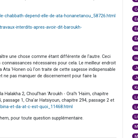
C
-de-chabbath-depend-elle-de-ata-honanetanou_58726.html
E
ravaux-interdits-apres-avoir-dit-baroukh-
E
E
H
aître une chose comme étant différente de l'autre. Ceci
H
les connaissances nécessaires pour cela. Le meilleur endroit
J
ha Ata 'Honen où l'on traite de cette sagesse indispensable
et ne pas manquer de discernement pour faire la
J
K
la Halakha 2, Choul’han ‘Aroukh - Ora’h ‘Haïm, chapitre
L
 passage 1, Cha'ar Hatsiyoun, chapitre 294, passage 2 et
ina-et-da-at-c-est-quoi_11468.html
L
L
hem, pour toute question supplémentaire.
M
M