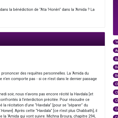
 dans la bénédiction de "Ata 'Honèn" dans la 'Amida ? La
'
A
B
B
de prononcer des requêtes personnelles. La 'Amida du
B
lle n'en comporte pas - si ce n'est dans le dernier passage
C
C
edi soir, nous n'avons pas encore récité la Havdala [et
nfrontés à l'interdiction précitée. Pour résoudre ce
C
 la récitation d'une "Havdala" [pour se "séparer" du
C
 'Honen
]. Après cette "Havdala" [ce n'est plus Chabbath], il
e la 'Amida qui vont suivre. Michna Broura, chapitre 294,
C