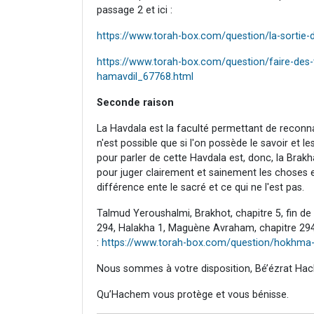
passage 2 et ici :
https://www.torah-box.com/question/la-sortie
https://www.torah-box.com/question/faire-des-t
hamavdil_67768.html
Seconde raison
La Havdala est la faculté permettant de reconn
n'est possible que si l'on possède le savoir et 
pour parler de cette Havdala est, donc, la Brak
pour juger clairement et sainement les choses 
différence ente le sacré et ce qui ne l'est pas.
Talmud Yeroushalmi, Brakhot, chapitre 5, fin de 
294, Halakha 1, Maguène Avraham, chapitre 294,
:
https://www.torah-box.com/question/hokhma-b
Nous sommes à votre disposition, Bé’ézrat Hac
Qu’Hachem vous protège et vous bénisse.