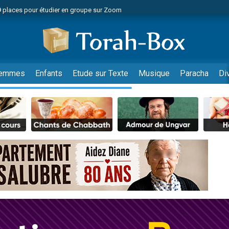
49 places pour étudier en groupe sur Zoom
nes viennent de faire un don pour Diane, 80 ans, dans un appartement insalu
viennent de nous rejoindre sur WhatsApp
viennent de nous rejoindre sur WhatsApp
es viennent de faire un don pour Reloger Rivka, 6 enfants, victime de violences
emmes
Enfants
Etude sur Texte
Musique
Paracha
Di
es viennent de faire un don pour 1 Journée de Vacances Pour les Enfants
 viennent de demander une bénédiction
viennent de nous rejoindre sur WhatsApp
49 places pour étudier en groupe sur Zoom
 donner son Maasser
viennent de nous rejoindre sur WhatsApp
viennent de nous rejoindre sur WhatsApp
de donner son Maasser
es viennent de faire un don pour 5 jours de vacances aux Orphelins
viennent de nous rejoindre sur WhatsApp