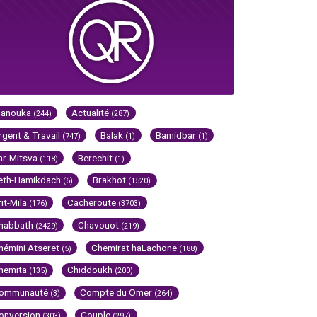
Hanouka
Actualité
(244)
(287)
rgent & Travail
Balak
Bamidbar
(747)
(1)
(1)
ar-Mitsva
Berechit
(118)
(1)
eth-Hamikdach
Brakhot
(6)
(1520)
rit-Mila
Cacheroute
(176)
(3703)
habbath
Chavouot
(2429)
(219)
hémini Atseret
Chemirat haLachone
(5)
(188)
hemita
Chiddoukh
(135)
(200)
ommunauté
Compte du Omer
(3)
(264)
onversion
Couple
(303)
(297)