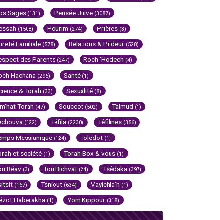
os Sages
Pensée Juive
(131)
(3087)
essah
Pourim
Prières
(1508)
(274)
(3)
ureté Familiale
Relations & Pudeur
(578)
(528)
espect des Parents
Roch 'Hodech
(247)
(4)
och Hachana
Santé
(296)
(1)
cience & Torah
Sexualité
(33)
(8)
im'hat Torah
Souccot
Talmud
(47)
(502)
(1)
echouva
Téfila
Téfilines
(122)
(2230)
(356)
emps Messianique
Toledot
(124)
(1)
orah et société
Torah-Box & vous
(1)
(1)
ou Béav
Tou Bichvat
Tsédaka
(3)
(24)
(397)
sitsit
Tsniout
Vayichla'h
(167)
(634)
(1)
ézot Haberakha
Yom Kippour
(1)
(318)