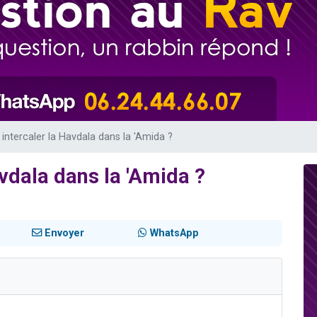
 viennent de demander une bénédiction
nnes viennent de faire un don pour Sauvez la jambe de Yohan
49 places pour étudier en groupe sur Zoom
lles musiques dans Torah-Box Music
 viennent de demander une bénédiction
intercaler la Havdala dans la 'Amida ?
vdala dans la 'Amida ?
Envoyer
WhatsApp