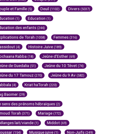
ouple et Famille
Deuil
Divers
(5)
(1102)
(5037)
ducation
Education
(1)
(1)
ducation des enfants
(244)
xplications de Torah
Femmes
(1058)
(316)
assidout
Histoire Juive
(4)
(189)
ochaana Rabba
Jeûne d'Esther
(18)
(69)
eûne de Guedalia
Jeûne du 10 Tévet
(51)
(74)
eûne du 17 Tamouz
Jeûne du 9 Av
(270)
(582)
abbala
Kriat haTorah
(4)
(220)
ag Baomer
(29)
e sens des prénoms hébraïques
(2)
imoud Torah
Mariage
(371)
(772)
élanges lait/viande
Middot
(1)
(69)
oussar
Musique juive
Non-Juifs
(154)
(1)
(249)