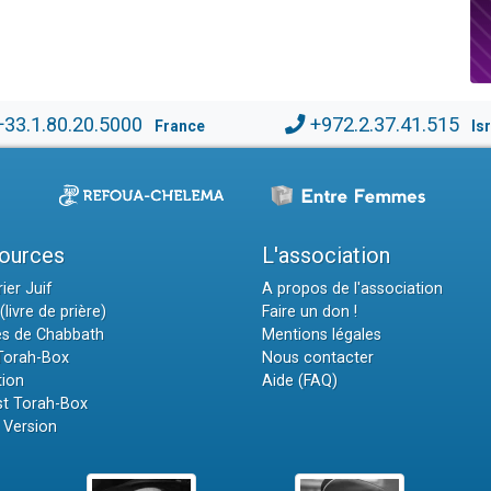
+33.1.80.20.5000
+972.2.37.41.515
France
Is
ources
L'association
ier Juif
A propos de l'association
(livre de prière)
Faire un don !
es de Chabbath
Mentions légales
 Torah-Box
Nous contacter
tion
Aide (FAQ)
t Torah-Box
 Version