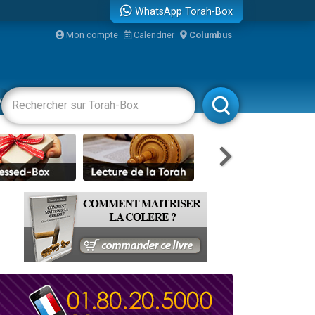
WhatsApp Torah-Box
bre
Mon compte
Calendrier
Columbus
...
vertissements
Livres
Rabbanim