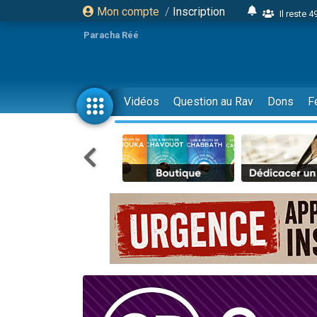
Mon compte
/
Inscription
Il reste 
16 person
Paracha Réé
2 personnes 
6 personnes 
4 personn
Vidéos
Question au Rav
Dons
F
2 personn
17 personnes
4 personnes 
Il reste 
Eva vient de
4 personnes 
3 personnes 
Odaya vient 
3 personn
2 personnes 