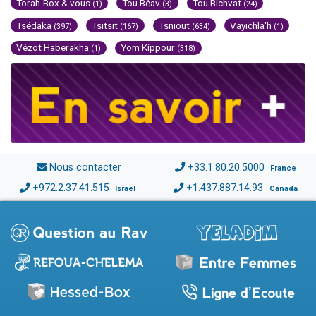
Torah-Box & vous
Tou Béav
Tou Bichvat
(1)
(3)
(24)
Tsédaka
Tsitsit
Tsniout
Vayichla'h
(397)
(167)
(634)
(1)
Vézot Haberakha
Yom Kippour
(1)
(318)
Nous contacter
+33.1.80.20.5000
France
+972.2.37.41.515
+1.437.887.14.93
Israël
Canada