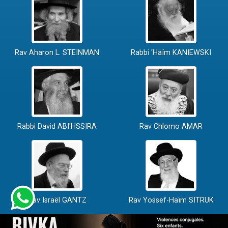
Rav Aharon L. STEINMAN
Rabbi 'Haïm KANIEWSKI
Rabbi David ABI'HSSIRA
Rav Chlomo AMAR
Rav Israël GANTZ
Rav Yossef-Haïm SITRUK