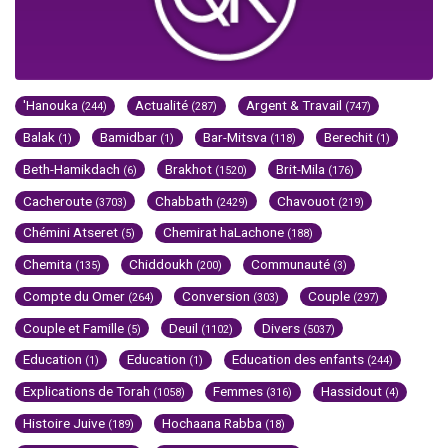
'Hanouka
Actualité
Argent & Travail
(244)
(287)
(747)
Balak
Bamidbar
Bar-Mitsva
Berechit
(1)
(1)
(118)
(1)
Beth-Hamikdach
Brakhot
Brit-Mila
(6)
(1520)
(176)
Cacheroute
Chabbath
Chavouot
(3703)
(2429)
(219)
Chémini Atseret
Chemirat haLachone
(5)
(188)
Chemita
Chiddoukh
Communauté
(135)
(200)
(3)
Compte du Omer
Conversion
Couple
(264)
(303)
(297)
Couple et Famille
Deuil
Divers
(5)
(1102)
(5037)
Education
Education
Education des enfants
(1)
(1)
(244)
Explications de Torah
Femmes
Hassidout
(1058)
(316)
(4)
Histoire Juive
Hochaana Rabba
(189)
(18)