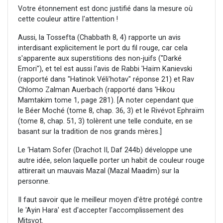
Votre étonnement est donc justifié dans la mesure où
cette couleur attire l'attention !
Aussi, la Tossefta (Chabbath 8, 4) rapporte un avis
interdisant explicitement le port du fil rouge, car cela
s'apparente aux superstitions des non-juifs ("Darké
Emori"), et tel est aussi l'avis de Rabbi 'Haïm Kanievski
(rapporté dans "Hatinok Véli'hotav" réponse 21) et Rav
Chlomo Zalman Auerbach (rapporté dans 'Hikou
Mamtakim tome 1, page 281). [A noter cependant que
le Béer Moché (tome 8, chap. 36, 3) et le Rivévot Ephraïm
(tome 8, chap. 51, 3) tolèrent une telle conduite, en se
basant sur la tradition de nos grands mères.]
Le ‘Hatam Sofer (Drachot II, Daf 244b) développe une
autre idée, selon laquelle porter un habit de couleur rouge
attirerait un mauvais Mazal (Mazal Maadim) sur la
personne.
Il faut savoir que le meilleur moyen d'être protégé contre
le 'Ayin Hara' est d'accepter l'accomplissement des
Mitsvot.