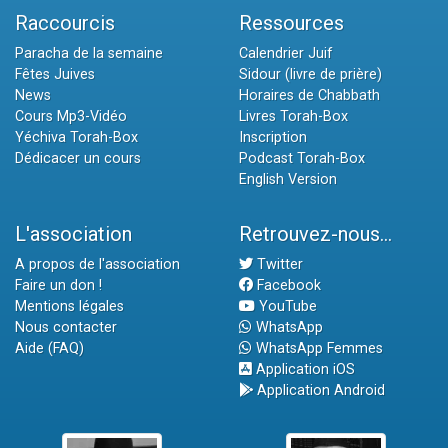
Raccourcis
Ressources
Paracha de la semaine
Calendrier Juif
Fêtes Juives
Sidour (livre de prière)
News
Horaires de Chabbath
Cours Mp3-Vidéo
Livres Torah-Box
Yéchiva Torah-Box
Inscription
Dédicacer un cours
Podcast Torah-Box
English Version
L'association
Retrouvez-nous...
A propos de l'association
Twitter
Faire un don !
Facebook
Mentions légales
YouTube
Nous contacter
WhatsApp
Aide (FAQ)
WhatsApp Femmes
Application iOS
Application Android