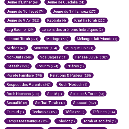
Jeûne d'Esther
Jeûne de Guedalia
(69)
(51)
Jeûne du 10 Tévet
Jeûne du 17 Tamouz
(74)
(270)
Jeûne du 9 Av
Kabbala
Kriat haTorah
(582)
(4)
(220)
Lag Baomer
Le sens des prénoms hébraïques
(29)
(2)
Limoud Torah
Mariage
Mélanges lait/viande
(371)
(772)
(1)
Middot
Moussar
Musique juive
(69)
(154)
(1)
Non-Juifs
Nos Sages
Pensée Juive
(249)
(131)
(3087)
Pessah
Pourim
Prières
(1508)
(274)
(3)
Pureté Familiale
Relations & Pudeur
(578)
(528)
Respect des Parents
Roch 'Hodech
(247)
(4)
Roch Hachana
Santé
Science & Torah
(296)
(1)
(33)
Sexualité
Sim'hat Torah
Souccot
(8)
(47)
(502)
Talmud
Techouva
Téfila
Téfilines
(1)
(122)
(2230)
(356)
Temps Messianique
Toledot
Torah et société
(124)
(1)
(1)