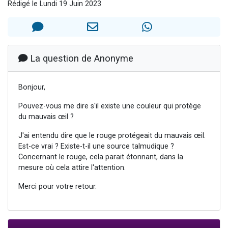
Rédigé le Lundi 19 Juin 2023
Il reste 49 places pour étudier en groupe sur Zoom
12 nouvelles musiques dans Torah-Box Music
3 personnes viennent de nous rejoindre sur WhatsApp
2 personnes viennent de nous rejoindre sur WhatsApp
La question de Anonyme
2 personnes viennent de nous rejoindre sur WhatsApp
Bonjour,
Pouvez-vous me dire s'il existe une couleur qui protège
du mauvais œil ?
J'ai entendu dire que le rouge protégeait du mauvais œil.
Est-ce vrai ? Existe-t-il une source talmudique ?
Concernant le rouge, cela parait étonnant, dans la
mesure où cela attire l'attention.
Merci pour votre retour.