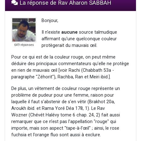
La réponse de Rav Aharon SABBAH
Bonjour,
Il n'existe
aucune
source talmudique
affirmant qu'une quelconque couleur
protègerait du mauvais œil.
649 réponses
Pour ce qui est de la couleur rouge, on peut même
déduire des principaux commentateurs qu'elle ne protège
en rien de mauvais œil [voir Rachi (Chabbath 53a -
paragraphe "Zéhorit"), Rachba, Ran et Meiri ibid.].
De plus, un vêtement de couleur rouge représente un
problème de pudeur pour une femme, raison pour
laquelle il faut s'abstenir de s'en vêtir (Brakhot 20a,
Aroukh ibid. et Rama Yoré Déa 178, 1). Le Rav
Wozner (Chévét Halévy tome 6 chap. 24, 2) fait aussi
remarquer que ce n’est pas l’appellation "rouge" qui
importe, mais son aspect "tape-à-l’œil" ; ainsi, le rose
fuchsia et l’orange fluo sont aussi à exclure.