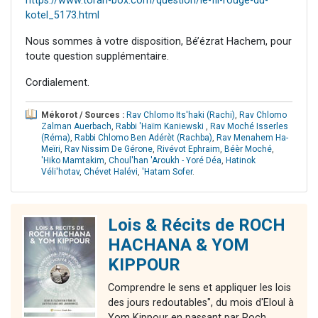
https://www.torah-box.com/question/le-fil-rouge-du-
kotel_5173.html
Nous sommes à votre disposition, Bé’ézrat Hachem, pour
toute question supplémentaire.
Cordialement.
Mékorot / Sources :
Rav Chlomo Its'haki (Rachi)
,
Rav Chlomo
Zalman Auerbach
,
Rabbi 'Haïm Kaniewski
,
Rav Moché Isserles
(Réma)
,
Rabbi Chlomo Ben Adérèt (Rachba)
,
Rav Menahem Ha-
Meïri
,
Rav Nissim De Gérone
,
Rivévot Ephraim
,
Béèr Moché
,
'Hiko Mamtakim
,
Choul'han 'Aroukh - Yoré Déa
,
Hatinok
Véli'hotav
,
Chévet Halévi
,
'Hatam Sofer
.
Lois & Récits de ROCH
HACHANA & YOM
KIPPOUR
Comprendre le sens et appliquer les lois
des jours redoutables", du mois d'Eloul à
Yom Kippour en passant par Roch