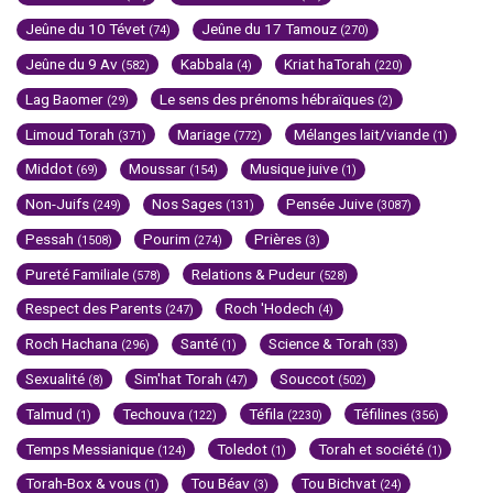
Jeûne du 10 Tévet
Jeûne du 17 Tamouz
(74)
(270)
Jeûne du 9 Av
Kabbala
Kriat haTorah
(582)
(4)
(220)
Lag Baomer
Le sens des prénoms hébraïques
(29)
(2)
Limoud Torah
Mariage
Mélanges lait/viande
(371)
(772)
(1)
Middot
Moussar
Musique juive
(69)
(154)
(1)
Non-Juifs
Nos Sages
Pensée Juive
(249)
(131)
(3087)
Pessah
Pourim
Prières
(1508)
(274)
(3)
Pureté Familiale
Relations & Pudeur
(578)
(528)
Respect des Parents
Roch 'Hodech
(247)
(4)
Roch Hachana
Santé
Science & Torah
(296)
(1)
(33)
Sexualité
Sim'hat Torah
Souccot
(8)
(47)
(502)
Talmud
Techouva
Téfila
Téfilines
(1)
(122)
(2230)
(356)
Temps Messianique
Toledot
Torah et société
(124)
(1)
(1)
Torah-Box & vous
Tou Béav
Tou Bichvat
(1)
(3)
(24)