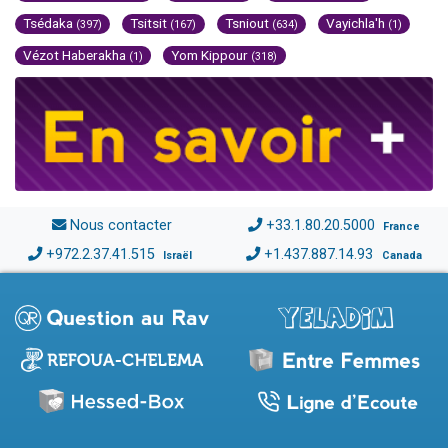
Tsédaka
Tsitsit
Tsniout
Vayichla'h
(397)
(167)
(634)
(1)
Vézot Haberakha
Yom Kippour
(1)
(318)
Nous contacter
+33.1.80.20.5000
France
+972.2.37.41.515
+1.437.887.14.93
Israël
Canada