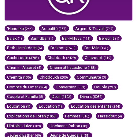
'Hanouka
Actualité
Argent & Travail
(244)
(287)
(747)
Balak
Bamidbar
Bar-Mitsva
Berechit
(1)
(1)
(118)
(1)
Beth-Hamikdach
Brakhot
Brit-Mila
(6)
(1520)
(176)
Cacheroute
Chabbath
Chavouot
(3703)
(2429)
(219)
Chémini Atseret
Chemirat haLachone
(5)
(188)
Chemita
Chiddoukh
Communauté
(135)
(200)
(3)
Compte du Omer
Conversion
Couple
(264)
(303)
(297)
Couple et Famille
Deuil
Divers
(5)
(1102)
(5037)
Education
Education
Education des enfants
(1)
(1)
(244)
Explications de Torah
Femmes
Hassidout
(1058)
(316)
(4)
Histoire Juive
Hochaana Rabba
(189)
(18)
Jeûne d'Esther
Jeûne de Guedalia
(69)
(51)