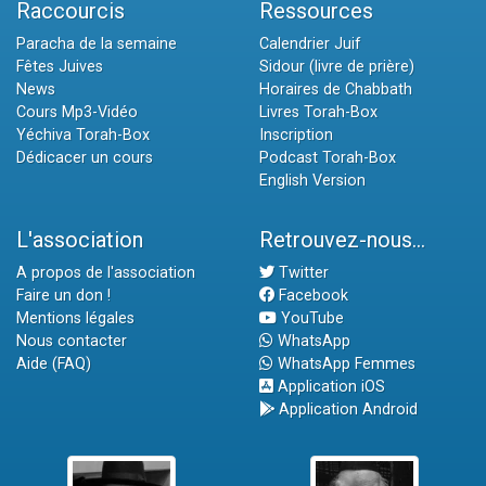
Raccourcis
Ressources
Paracha de la semaine
Calendrier Juif
Fêtes Juives
Sidour (livre de prière)
News
Horaires de Chabbath
Cours Mp3-Vidéo
Livres Torah-Box
Yéchiva Torah-Box
Inscription
Dédicacer un cours
Podcast Torah-Box
English Version
L'association
Retrouvez-nous...
A propos de l'association
Twitter
Faire un don !
Facebook
Mentions légales
YouTube
Nous contacter
WhatsApp
Aide (FAQ)
WhatsApp Femmes
Application iOS
Application Android