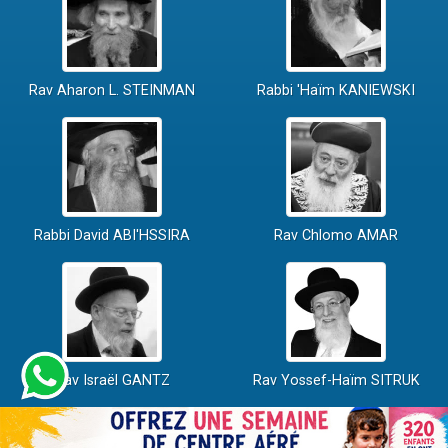
Rav Aharon L. STEINMAN
Rabbi 'Haïm KANIEWSKI
Rabbi David ABI'HSSIRA
Rav Chlomo AMAR
Rav Israël GANTZ
Rav Yossef-Haïm SITRUK