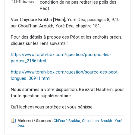
condition de ne pas retirer les poils des
45345 réponses
Péot.
Voir Chiyouré Brakha ['Hida], Yoré Déa, passages 8, 9,10
sur Choul'han 'Aroukh, Yoré Déa, chapitre 181.
Pour des détails à propos des Péot et les endroits précis,
cliquez sur les liens suivants :
https://www.torah-box.com/question/pourquoi-les-
peotes_2186.html
https://www.torah-box.com/question/source-des-peot-
longues_36911.html
Nous sommes à votre disposition, Bé’ézrat Hachem, pour
toute question supplémentaire.
Qu’Hachem vous protège et vous bénisse.
Mékorot / Sources :
Chi'ouré Brakha
,
Choul'han 'Aroukh - Yoré
Déa
.