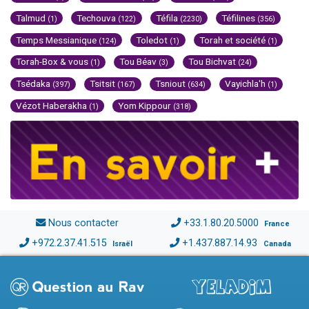
Talmud
Techouva
Téfila
Téfilines
(1)
(122)
(2230)
(356)
Temps Messianique
Toledot
Torah et société
(124)
(1)
(1)
Torah-Box & vous
Tou Béav
Tou Bichvat
(1)
(3)
(24)
Tsédaka
Tsitsit
Tsniout
Vayichla'h
(397)
(167)
(634)
(1)
Vézot Haberakha
Yom Kippour
(1)
(318)
Nous contacter
+33.1.80.20.5000
France
+972.2.37.41.515
+1.437.887.14.93
Israël
Canada