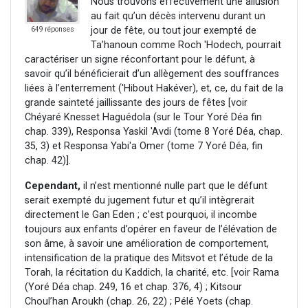
Nous trouvons effectivement une allusion
au fait qu’un décès intervenu durant un
jour de fête, ou tout jour exempté de
649 réponses
Ta’hanoun comme Roch 'Hodech, pourrait
caractériser un signe réconfortant pour le défunt, à
savoir qu’il bénéficierait d’un allègement des souffrances
liées à l’enterrement ('Hibout Hakéver), et, ce, du fait de la
grande sainteté jaillissante des jours de fêtes [voir
Chéyaré Knesset Haguédola (sur le Tour Yoré Déa fin
chap. 339), Responsa Yaskil 'Avdi (tome 8 Yoré Déa, chap.
35, 3) et Responsa Yabi'a Omer (tome 7 Yoré Déa, fin
chap. 42)].
Cependant,
il n’est mentionné nulle part que le défunt
serait exempté du jugement futur et qu’il intègrerait
directement le Gan Eden ; c’est pourquoi, il incombe
toujours aux enfants d’opérer en faveur de l’élévation de
son âme, à savoir une amélioration de comportement,
intensification de la pratique des Mitsvot et l’étude de la
Torah, la récitation du Kaddich, la charité, etc. [voir Rama
(Yoré Déa chap. 249, 16 et chap. 376, 4) ; Kitsour
Choul’han Aroukh (chap. 26, 22) ; Pélé Yoets (chap.