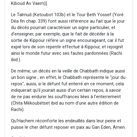
Kiboud Av Vaem)].
Le Talmud (Ketoubot 103b) et le Tour Beth Yossef (Yoré
Déa fin chap. 339) font aussi référence au fait que le jour
du décès pourrait caractériser un signe particulier, et
d’enseigner, par exemple, que le fait de décéder à la
sortie de Kippour réfère un signe encourageant, car il fut
expié lors de son repentir effectué à Kippour, et rejoignit
ainsi le monde futur avec ses fautes pardonnées (Rachi
ibid.).
De même, un décès en la veille de Chabbath indique aussi
un bon signe ; en effet, le Chabbath représente le "jour du
repos", aussi, si le défunt fut enterré en ce moment, cela
indiquerait qu'il jouirait aussi d'un certain repos, à savoir
de ne pas endurer les souffrances liées à l’enterrement
(Chita Mékoubétset ibid au nom d'une autre édition de
Rachi).
Qu'Hachem réconforte les endeuillés dans leur peine et
puisse le cher défunt reposer en paix au Gan Eden, Amen.