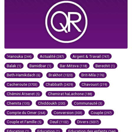
'Hanouka
Actualité
Argent & Travail
(244)
(287)
(747)
Balak
Bamidbar
Bar-Mitsva
Berechit
(1)
(1)
(118)
(1)
Beth-Hamikdach
Brakhot
Brit-Mila
(6)
(1520)
(176)
Cacheroute
Chabbath
Chavouot
(3703)
(2429)
(219)
Chémini Atseret
Chemirat haLachone
(5)
(188)
Chemita
Chiddoukh
Communauté
(135)
(200)
(3)
Compte du Omer
Conversion
Couple
(264)
(303)
(297)
Couple et Famille
Deuil
Divers
(5)
(1102)
(5037)
Education
Education
Education des enfants
(1)
(1)
(244)