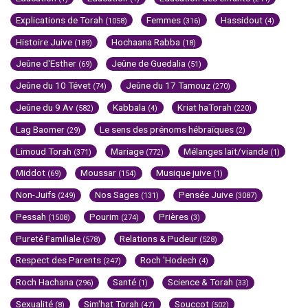
Explications de Torah
Femmes
Hassidout
(1058)
(316)
(4)
Histoire Juive
Hochaana Rabba
(189)
(18)
Jeûne d'Esther
Jeûne de Guedalia
(69)
(51)
Jeûne du 10 Tévet
Jeûne du 17 Tamouz
(74)
(270)
Jeûne du 9 Av
Kabbala
Kriat haTorah
(582)
(4)
(220)
Lag Baomer
Le sens des prénoms hébraïques
(29)
(2)
Limoud Torah
Mariage
Mélanges lait/viande
(371)
(772)
(1)
Middot
Moussar
Musique juive
(69)
(154)
(1)
Non-Juifs
Nos Sages
Pensée Juive
(249)
(131)
(3087)
Pessah
Pourim
Prières
(1508)
(274)
(3)
Pureté Familiale
Relations & Pudeur
(578)
(528)
Respect des Parents
Roch 'Hodech
(247)
(4)
Roch Hachana
Santé
Science & Torah
(296)
(1)
(33)
Sexualité
Sim'hat Torah
Souccot
(8)
(47)
(502)