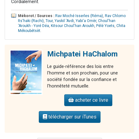
Cordialement.
Mékorot / Sources :
Rav Moché Isserles (Réma)
,
Rav Chlomo
Its'haki (Rachi)
,
Tour
,
Yaskil 'Avdi
,
Yabi'a Omèr
,
Choul'han
'Aroukh - Yoré Déa
,
Kitsour Choul'han Aroukh
,
Pélé Yoets
,
Chita
Mékoubétsèt
.
Michpatei HaChalom
Le guide-référence des lois entre
l'homme et son prochain, pour une
société fondée sur la confiance et
l'honnêteté mutuelle.
acheter ce livre
télécharger sur iTunes