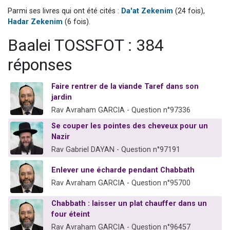
3 personnes viennent de nous rejoindre sur WhatsApp
Parmi ses livres qui ont été cités :
Da'at Zekenim
(24 fois),
Hadar Zekenim
(6 fois).
2 personnes viennent de nous rejoindre sur WhatsApp
Baalei TOSSFOT : 384
3 personnes viennent de nous rejoindre sur WhatsApp
2 nouvelles musiques dans Torah-Box Music
réponses
4 personnes viennent de faire un don pour Reloger Rivka, 6 enfants, victime de violences...
Faire rentrer de la viande Taref dans son
jardin
Rav Avraham GARCIA - Question n°97336
Se couper les pointes des cheveux pour un
Nazir
Rav Gabriel DAYAN - Question n°97191
Enlever une écharde pendant Chabbath
Rav Avraham GARCIA - Question n°95700
Chabbath : laisser un plat chauffer dans un
four éteint
Rav Avraham GARCIA - Question n°96457