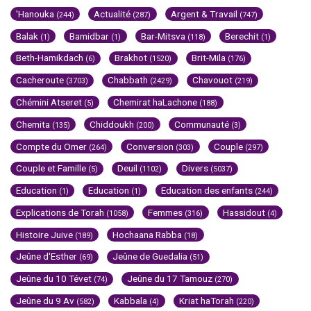
'Hanouka
Actualité
Argent & Travail
(244)
(287)
(747)
Balak
Bamidbar
Bar-Mitsva
Berechit
(1)
(1)
(118)
(1)
Beth-Hamikdach
Brakhot
Brit-Mila
(6)
(1520)
(176)
Cacheroute
Chabbath
Chavouot
(3703)
(2429)
(219)
Chémini Atseret
Chemirat haLachone
(5)
(188)
Chemita
Chiddoukh
Communauté
(135)
(200)
(3)
Compte du Omer
Conversion
Couple
(264)
(303)
(297)
Couple et Famille
Deuil
Divers
(5)
(1102)
(5037)
Education
Education
Education des enfants
(1)
(1)
(244)
Explications de Torah
Femmes
Hassidout
(1058)
(316)
(4)
Histoire Juive
Hochaana Rabba
(189)
(18)
Jeûne d'Esther
Jeûne de Guedalia
(69)
(51)
Jeûne du 10 Tévet
Jeûne du 17 Tamouz
(74)
(270)
Jeûne du 9 Av
Kabbala
Kriat haTorah
(582)
(4)
(220)