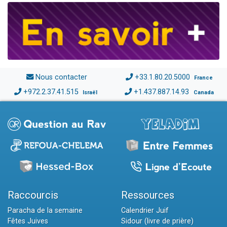
Nous contacter
+33.1.80.20.5000
France
+972.2.37.41.515
+1.437.887.14.93
Israël
Canada
Raccourcis
Ressources
Paracha de la semaine
Calendrier Juif
Fêtes Juives
Sidour (livre de prière)