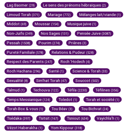
Lag Baomer
Le sens des prénoms hébraïques
(29)
(2)
Limoud Torah
Mariage
Mélanges lait/viande
(371)
(772)
(1)
Middot
Moussar
Musique juive
(69)
(154)
(1)
Non-Juifs
Nos Sages
Pensée Juive
(249)
(131)
(3087)
Pessah
Pourim
Prières
(1508)
(274)
(3)
Pureté Familiale
Relations & Pudeur
(578)
(528)
Respect des Parents
Roch 'Hodech
(247)
(4)
Roch Hachana
Santé
Science & Torah
(296)
(1)
(33)
Sexualité
Sim'hat Torah
Souccot
(8)
(47)
(502)
Talmud
Techouva
Téfila
Téfilines
(1)
(122)
(2230)
(356)
Temps Messianique
Toledot
Torah et société
(124)
(1)
(1)
Torah-Box & vous
Tou Béav
Tou Bichvat
(1)
(3)
(24)
Tsédaka
Tsitsit
Tsniout
Vayichla'h
(397)
(167)
(634)
(1)
Vézot Haberakha
Yom Kippour
(1)
(318)