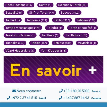
Roch Hachana
Santé
Science & Torah
(296)
(1)
(33)
Sexualité
Sim'hat Torah
Souccot
(8)
(47)
(502)
Talmud
Techouva
Téfila
Téfilines
(1)
(122)
(2230)
(356)
Temps Messianique
Toledot
Torah et société
(124)
(1)
(1)
Torah-Box & vous
Tou Béav
Tou Bichvat
(1)
(3)
(24)
Tsédaka
Tsitsit
Tsniout
Vayichla'h
(397)
(167)
(634)
(1)
Vézot Haberakha
Yom Kippour
(1)
(318)
Nous contacter
+33.1.80.20.5000
France
+972.2.37.41.515
+1.437.887.14.93
Israël
Canada