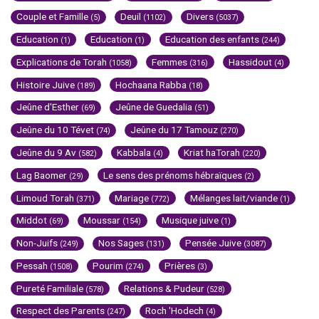
Couple et Famille
Deuil
Divers
(5)
(1102)
(5037)
Education
Education
Education des enfants
(1)
(1)
(244)
Explications de Torah
Femmes
Hassidout
(1058)
(316)
(4)
Histoire Juive
Hochaana Rabba
(189)
(18)
Jeûne d'Esther
Jeûne de Guedalia
(69)
(51)
Jeûne du 10 Tévet
Jeûne du 17 Tamouz
(74)
(270)
Jeûne du 9 Av
Kabbala
Kriat haTorah
(582)
(4)
(220)
Lag Baomer
Le sens des prénoms hébraïques
(29)
(2)
Limoud Torah
Mariage
Mélanges lait/viande
(371)
(772)
(1)
Middot
Moussar
Musique juive
(69)
(154)
(1)
Non-Juifs
Nos Sages
Pensée Juive
(249)
(131)
(3087)
Pessah
Pourim
Prières
(1508)
(274)
(3)
Pureté Familiale
Relations & Pudeur
(578)
(528)
Respect des Parents
Roch 'Hodech
(247)
(4)