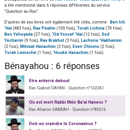
3 personnes viennent de nous rejoindre sur WhatsApp
a été mentionné dans 6 réponses différentes du service
"Question au Rav".
2 nouvelles musiques dans Torah-Box Music
D'autres de ses livres ont également été cités, comme :
Ben Ich
8 personnes viennent de faire un don pour Tsédaka : pauvres d'Israel
'Haï
(483 fois),
Rav Péalim
(100 fois),
Torah Lichma
(70 fois),
Nouvelle émission radio : Visions de grandeur n°104 : Le Chabbath et le Birkat Hamazone à travers le temps
Ben Yéhoyada
(27 fois),
'Od Yossef 'Haï
(12 fois),
Sod
4 personnes viennent de nous rejoindre sur WhatsApp
Yécharim
(9 fois),
Rav Brakhot
(3 fois),
Lachone 'Hakhamim
(2 fois),
Mitsvat Hanachim
(2 fois),
Even Chlomo
(2 fois),
Torah Lémoché
(1 fois),
'Houké Hanachim
(1 fois).
Bénayahou : 6 réponses
Etre enterré debout
Rav Gabriel DAYAN - Question n°102361
Où est mort Rabbi Méir Ba'al Haness ?
Rav Aharon SABBAH - Question n°85516
Doit-on craindre le Coronavirus ?