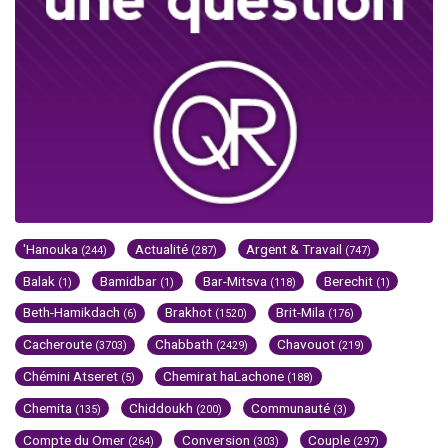
'Hanouka
Actualité
Argent & Travail
(244)
(287)
(747)
Balak
Bamidbar
Bar-Mitsva
Berechit
(1)
(1)
(118)
(1)
Beth-Hamikdach
Brakhot
Brit-Mila
(6)
(1520)
(176)
Cacheroute
Chabbath
Chavouot
(3703)
(2429)
(219)
Chémini Atseret
Chemirat haLachone
(5)
(188)
Chemita
Chiddoukh
Communauté
(135)
(200)
(3)
Compte du Omer
Conversion
Couple
(264)
(303)
(297)