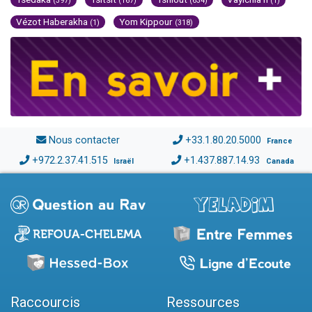
(397)
(167)
(634)
(1)
Vézot Haberakha
Yom Kippour
(1)
(318)
Nous contacter
+33.1.80.20.5000
France
+972.2.37.41.515
+1.437.887.14.93
Israël
Canada
Raccourcis
Ressources