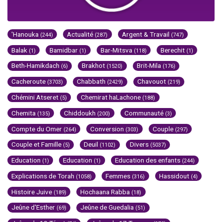
'Hanouka
Actualité
Argent & Travail
(244)
(287)
(747)
Balak
Bamidbar
Bar-Mitsva
Berechit
(1)
(1)
(118)
(1)
Beth-Hamikdach
Brakhot
Brit-Mila
(6)
(1520)
(176)
Cacheroute
Chabbath
Chavouot
(3703)
(2429)
(219)
Chémini Atseret
Chemirat haLachone
(5)
(188)
Chemita
Chiddoukh
Communauté
(135)
(200)
(3)
Compte du Omer
Conversion
Couple
(264)
(303)
(297)
Couple et Famille
Deuil
Divers
(5)
(1102)
(5037)
Education
Education
Education des enfants
(1)
(1)
(244)
Explications de Torah
Femmes
Hassidout
(1058)
(316)
(4)
Histoire Juive
Hochaana Rabba
(189)
(18)
Jeûne d'Esther
Jeûne de Guedalia
(69)
(51)