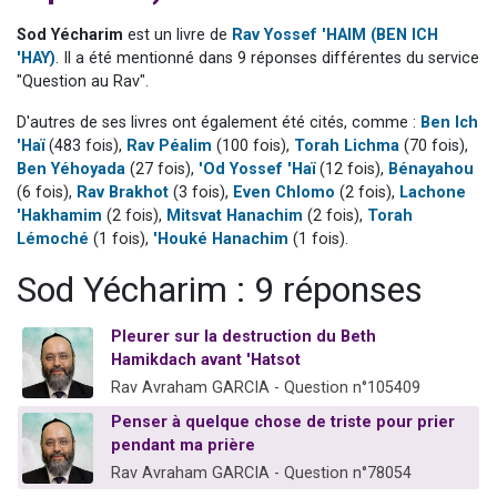
2 personnes viennent de nous rejoindre sur WhatsApp
Sod Yécharim
est un livre de
Rav Yossef 'HAIM (BEN ICH
13 personnes viennent de demander une bénédiction
'HAY)
. Il a été mentionné dans 9 réponses différentes du service
"Question au Rav".
Il reste 49 places pour étudier en groupe sur Zoom
12 nouvelles musiques dans Torah-Box Music
D'autres de ses livres ont également été cités, comme :
Ben Ich
'Haï
(483 fois),
Rav Péalim
(100 fois),
Torah Lichma
(70 fois),
2 personnes viennent de nous rejoindre sur WhatsApp
Ben Yéhoyada
(27 fois),
'Od Yossef 'Haï
(12 fois),
Bénayahou
(6 fois),
Rav Brakhot
(3 fois),
Even Chlomo
(2 fois),
Lachone
'Hakhamim
(2 fois),
Mitsvat Hanachim
(2 fois),
Torah
Lémoché
(1 fois),
'Houké Hanachim
(1 fois).
Sod Yécharim : 9 réponses
Pleurer sur la destruction du Beth
Hamikdach avant 'Hatsot
Rav Avraham GARCIA - Question n°105409
Penser à quelque chose de triste pour prier
pendant ma prière
Rav Avraham GARCIA - Question n°78054