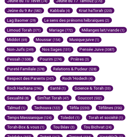
Jeûne du 10 Tévet
Jeûne du 17 Tamouz
(74)
(270)
Jeûne du 9 Av
Kabbala
Kriat haTorah
(582)
(4)
(220)
Lag Baomer
Le sens des prénoms hébraïques
(29)
(2)
Limoud Torah
Mariage
Mélanges lait/viande
(371)
(772)
(1)
Middot
Moussar
Musique juive
(69)
(154)
(1)
Non-Juifs
Nos Sages
Pensée Juive
(249)
(131)
(3087)
Pessah
Pourim
Prières
(1508)
(274)
(3)
Pureté Familiale
Relations & Pudeur
(578)
(528)
Respect des Parents
Roch 'Hodech
(247)
(4)
Roch Hachana
Santé
Science & Torah
(296)
(1)
(33)
Sexualité
Sim'hat Torah
Souccot
(8)
(47)
(502)
Talmud
Techouva
Téfila
Téfilines
(1)
(122)
(2230)
(356)
Temps Messianique
Toledot
Torah et société
(124)
(1)
(1)
Torah-Box & vous
Tou Béav
Tou Bichvat
(1)
(3)
(24)
Tsédaka
Tsitsit
Tsniout
Vayichla'h