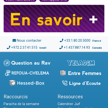
Nous contacter
+33.1.80.20.5000
France
+972.2.37.41.515
+1.437.887.14.93
Israël
Canada
Raccourcis
Ressources
Paracha de la semaine
Calendrier Juif