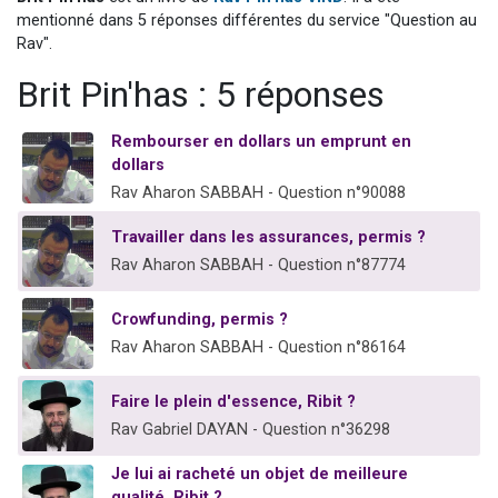
30 personnes viennent de faire un don pour Sauvez la jambe de Yohan
mentionné dans 5 réponses différentes du service "Question au
Rav".
Il reste 49 places pour étudier en groupe sur Zoom
Brit Pin'has : 5 réponses
12 nouvelles musiques dans Torah-Box Music
3 personnes viennent de nous rejoindre sur WhatsApp
Rembourser en dollars un emprunt en
2 personnes viennent de nous rejoindre sur WhatsApp
dollars
Rav Aharon SABBAH - Question n°90088
Travailler dans les assurances, permis ?
Rav Aharon SABBAH - Question n°87774
Crowfunding, permis ?
Rav Aharon SABBAH - Question n°86164
Faire le plein d'essence, Ribit ?
Rav Gabriel DAYAN - Question n°36298
Je lui ai racheté un objet de meilleure
qualité, Ribit ?