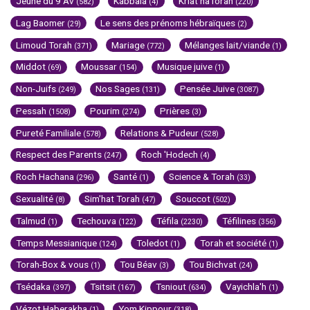
Jeûne du 9 Av
Kabbala
Kriat haTorah
(582)
(4)
(220)
Lag Baomer
Le sens des prénoms hébraïques
(29)
(2)
Limoud Torah
Mariage
Mélanges lait/viande
(371)
(772)
(1)
Middot
Moussar
Musique juive
(69)
(154)
(1)
Non-Juifs
Nos Sages
Pensée Juive
(249)
(131)
(3087)
Pessah
Pourim
Prières
(1508)
(274)
(3)
Pureté Familiale
Relations & Pudeur
(578)
(528)
Respect des Parents
Roch 'Hodech
(247)
(4)
Roch Hachana
Santé
Science & Torah
(296)
(1)
(33)
Sexualité
Sim'hat Torah
Souccot
(8)
(47)
(502)
Talmud
Techouva
Téfila
Téfilines
(1)
(122)
(2230)
(356)
Temps Messianique
Toledot
Torah et société
(124)
(1)
(1)
Torah-Box & vous
Tou Béav
Tou Bichvat
(1)
(3)
(24)
Tsédaka
Tsitsit
Tsniout
Vayichla'h
(397)
(167)
(634)
(1)
Vézot Haberakha
Yom Kippour
(1)
(318)