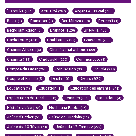
'Hanouka
Actualité
Argent & Travail
(244)
(287)
(747)
Balak
Bamidbar
Bar-Mitsva
Berechit
(1)
(1)
(118)
(1)
Beth-Hamikdach
Brakhot
Brit-Mila
(6)
(1520)
(176)
Cacheroute
Chabbath
Chavouot
(3703)
(2429)
(219)
Chémini Atseret
Chemirat haLachone
(5)
(188)
Chemita
Chiddoukh
Communauté
(135)
(200)
(3)
Compte du Omer
Conversion
Couple
(264)
(303)
(297)
Couple et Famille
Deuil
Divers
(5)
(1102)
(5037)
Education
Education
Education des enfants
(1)
(1)
(244)
Explications de Torah
Femmes
Hassidout
(1058)
(316)
(4)
Histoire Juive
Hochaana Rabba
(189)
(18)
Jeûne d'Esther
Jeûne de Guedalia
(69)
(51)
Jeûne du 10 Tévet
Jeûne du 17 Tamouz
(74)
(270)