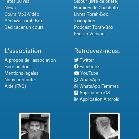
Fêtes Juives
Sidour (livre de prière)
News
Horaires de Chabbath
Cours Mp3-Vidéo
Livres Torah-Box
Yéchiva Torah-Box
Inscription
Dédicacer un cours
Podcast Torah-Box
English Version
L'association
Retrouvez-nous...
A propos de l'association
Twitter
Faire un don !
Facebook
Mentions légales
YouTube
Nous contacter
WhatsApp
Aide (FAQ)
WhatsApp Femmes
Application iOS
Application Android