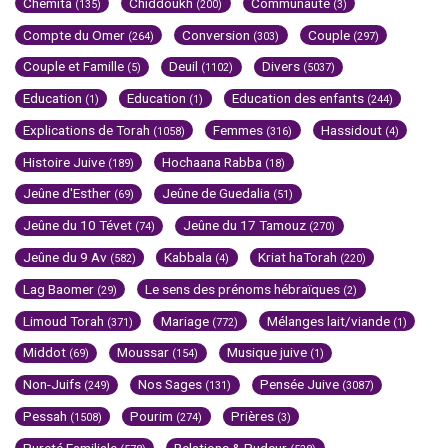
Chemita
Chiddoukh
Communauté
(135)
(200)
(3)
Compte du Omer
Conversion
Couple
(264)
(303)
(297)
Couple et Famille
Deuil
Divers
(5)
(1102)
(5037)
Education
Education
Education des enfants
(1)
(1)
(244)
Explications de Torah
Femmes
Hassidout
(1058)
(316)
(4)
Histoire Juive
Hochaana Rabba
(189)
(18)
Jeûne d'Esther
Jeûne de Guedalia
(69)
(51)
Jeûne du 10 Tévet
Jeûne du 17 Tamouz
(74)
(270)
Jeûne du 9 Av
Kabbala
Kriat haTorah
(582)
(4)
(220)
Lag Baomer
Le sens des prénoms hébraïques
(29)
(2)
Limoud Torah
Mariage
Mélanges lait/viande
(371)
(772)
(1)
Middot
Moussar
Musique juive
(69)
(154)
(1)
Non-Juifs
Nos Sages
Pensée Juive
(249)
(131)
(3087)
Pessah
Pourim
Prières
(1508)
(274)
(3)
Pureté Familiale
Relations & Pudeur