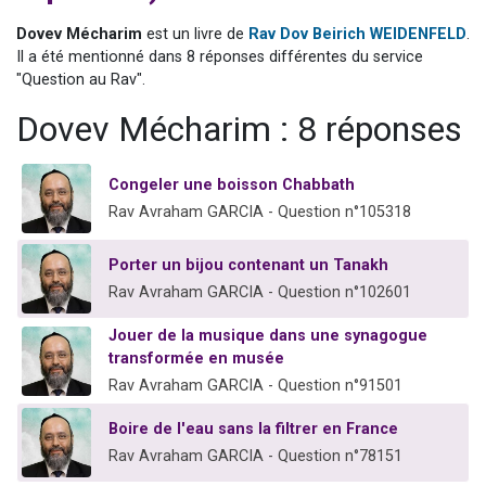
3 personnes viennent de nous rejoindre sur WhatsApp
Dovev Mécharim
est un livre de
Rav Dov Beirich WEIDENFELD
.
2 nouvelles musiques dans Torah-Box Music
Il a été mentionné dans 8 réponses différentes du service
"Question au Rav".
8 personnes viennent de faire un don pour Tsédaka : pauvres d'Israel
Nouvelle émission radio : Visions de grandeur n°104 : Le Chabbath et le Birkat Hamazone à travers le temps
Dovev Mécharim : 8 réponses
4 personnes viennent de nous rejoindre sur WhatsApp
Congeler une boisson Chabbath
Rav Avraham GARCIA - Question n°105318
Porter un bijou contenant un Tanakh
Rav Avraham GARCIA - Question n°102601
Jouer de la musique dans une synagogue
transformée en musée
Rav Avraham GARCIA - Question n°91501
Boire de l'eau sans la filtrer en France
Rav Avraham GARCIA - Question n°78151