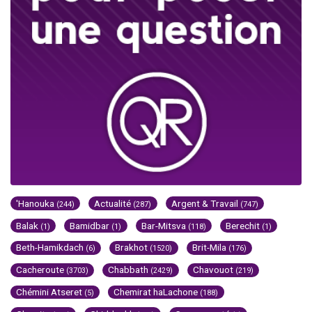
'Hanouka
Actualité
Argent & Travail
(244)
(287)
(747)
Balak
Bamidbar
Bar-Mitsva
Berechit
(1)
(1)
(118)
(1)
Beth-Hamikdach
Brakhot
Brit-Mila
(6)
(1520)
(176)
Cacheroute
Chabbath
Chavouot
(3703)
(2429)
(219)
Chémini Atseret
Chemirat haLachone
(5)
(188)