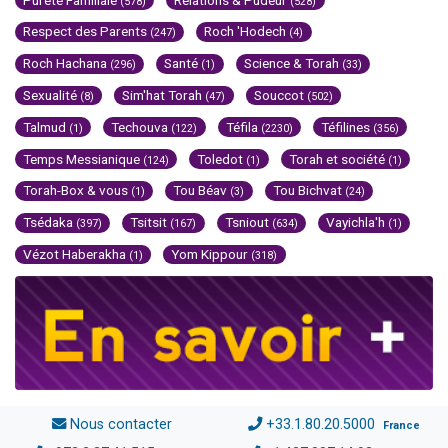
(578)
(528)
Respect des Parents
Roch 'Hodech
(247)
(4)
Roch Hachana
Santé
Science & Torah
(296)
(1)
(33)
Sexualité
Sim'hat Torah
Souccot
(8)
(47)
(502)
Talmud
Techouva
Téfila
Téfilines
(1)
(122)
(2230)
(356)
Temps Messianique
Toledot
Torah et société
(124)
(1)
(1)
Torah-Box & vous
Tou Béav
Tou Bichvat
(1)
(3)
(24)
Tsédaka
Tsitsit
Tsniout
Vayichla'h
(397)
(167)
(634)
(1)
Vézot Haberakha
Yom Kippour
(1)
(318)
Nous contacter
+33.1.80.20.5000
France