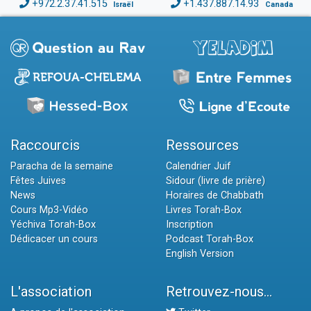
+972.2.37.41.515
+1.437.887.14.93
Israël
Canada
Raccourcis
Ressources
Paracha de la semaine
Calendrier Juif
Fêtes Juives
Sidour (livre de prière)
News
Horaires de Chabbath
Cours Mp3-Vidéo
Livres Torah-Box
Yéchiva Torah-Box
Inscription
Dédicacer un cours
Podcast Torah-Box
English Version
L'association
Retrouvez-nous...