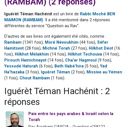
(RAMBAM) (2 réponses)
17 personnes viennent de demander une bénédiction
4 personnes viennent de nous rejoindre sur WhatsApp
Iguérèt Téman Hachénit
est un livre de
Rabbi Moché BEN
MAIMON (RAMBAM)
. Il a été mentionné dans 2 réponses
Il reste 49 places pour étudier en groupe sur Zoom
différentes du service "Question au Rav".
Eva vient de donner son Maasser
D'autres de ses livres ont également été cités, comme :
Eli vient de donner son Maasser
Rambam
(1341 fois),
Moré Névoukhim
(44 fois),
Séfer
Hamitsvot
(28 fois),
Michné Torah
(27 fois),
Hilkhot Déot
(16
fois),
Hilkhot Mélakhim
(14 fois),
Hilkhot Techouva
(14 fois),
Pirouch Hamichnayot
(14 fois),
Cha'ar Hagmoul
(9 fois),
Yessodé Hatorah
(6 fois),
Beth Habé'hira
(5 fois),
Yad
Ha'hazaka
(3 fois),
Iguéret Téman
(2 fois),
Missive au Yémen
(1 fois),
Chout Rambam
(1 fois).
Iguérèt Téman Hachénit : 2
réponses
Paix entre les pays arabes & Israël selon la
Torah
Rav Avraham GARCIA - Question n°58122