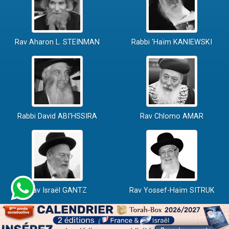
Rav Aharon L. STEINMAN
Rabbi 'Haïm KANIEWSKI
Rabbi David ABI'HSSIRA
Rav Chlomo AMAR
Rav Israël GANTZ
Rav Yossef-Haïm SITRUK