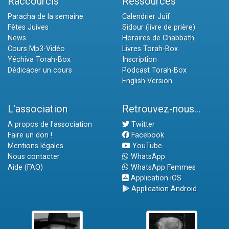
Raccourcis
Ressources
Paracha de la semaine
Calendrier Juif
Fêtes Juives
Sidour (livre de prière)
News
Horaires de Chabbath
Cours Mp3-Vidéo
Livres Torah-Box
Yéchiva Torah-Box
Inscription
Dédicacer un cours
Podcast Torah-Box
English Version
L'association
Retrouvez-nous...
A propos de l'association
Twitter
Faire un don !
Facebook
Mentions légales
YouTube
Nous contacter
WhatsApp
Aide (FAQ)
WhatsApp Femmes
Application iOS
Application Android