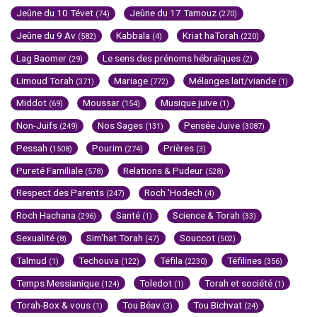
Jeûne du 10 Tévet
Jeûne du 17 Tamouz
(74)
(270)
Jeûne du 9 Av
Kabbala
Kriat haTorah
(582)
(4)
(220)
Lag Baomer
Le sens des prénoms hébraïques
(29)
(2)
Limoud Torah
Mariage
Mélanges lait/viande
(371)
(772)
(1)
Middot
Moussar
Musique juive
(69)
(154)
(1)
Non-Juifs
Nos Sages
Pensée Juive
(249)
(131)
(3087)
Pessah
Pourim
Prières
(1508)
(274)
(3)
Pureté Familiale
Relations & Pudeur
(578)
(528)
Respect des Parents
Roch 'Hodech
(247)
(4)
Roch Hachana
Santé
Science & Torah
(296)
(1)
(33)
Sexualité
Sim'hat Torah
Souccot
(8)
(47)
(502)
Talmud
Techouva
Téfila
Téfilines
(1)
(122)
(2230)
(356)
Temps Messianique
Toledot
Torah et société
(124)
(1)
(1)
Torah-Box & vous
Tou Béav
Tou Bichvat
(1)
(3)
(24)