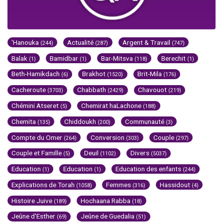
'Hanouka
Actualité
Argent & Travail
(244)
(287)
(747)
Balak
Bamidbar
Bar-Mitsva
Berechit
(1)
(1)
(118)
(1)
Beth-Hamikdach
Brakhot
Brit-Mila
(6)
(1520)
(176)
Cacheroute
Chabbath
Chavouot
(3703)
(2429)
(219)
Chémini Atseret
Chemirat haLachone
(5)
(188)
Chemita
Chiddoukh
Communauté
(135)
(200)
(3)
Compte du Omer
Conversion
Couple
(264)
(303)
(297)
Couple et Famille
Deuil
Divers
(5)
(1102)
(5037)
Education
Education
Education des enfants
(1)
(1)
(244)
Explications de Torah
Femmes
Hassidout
(1058)
(316)
(4)
Histoire Juive
Hochaana Rabba
(189)
(18)
Jeûne d'Esther
Jeûne de Guedalia
(69)
(51)