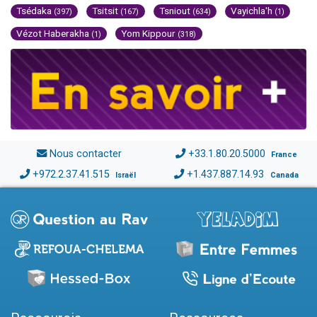
Tsédaka
Tsitsit
Tsniout
Vayichla'h
(397)
(167)
(634)
(1)
Vézot Haberakha
Yom Kippour
(1)
(318)
Nous contacter
+33.1.80.20.5000
France
+972.2.37.41.515
+1.437.887.14.93
Israël
Canada