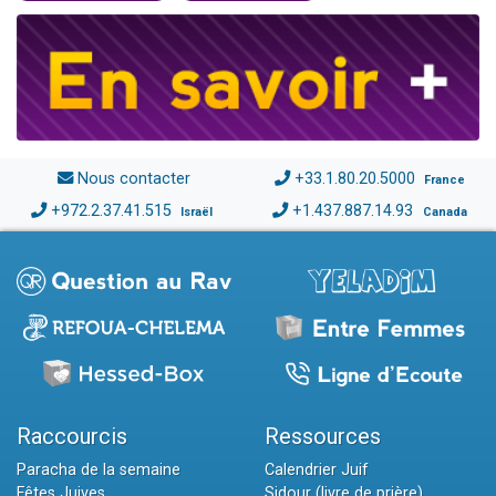
Nous contacter
+33.1.80.20.5000
France
+972.2.37.41.515
+1.437.887.14.93
Israël
Canada
Raccourcis
Ressources
Paracha de la semaine
Calendrier Juif
Fêtes Juives
Sidour (livre de prière)