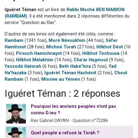
Il reste 49 places pour étudier en groupe sur Zoom
Iguéret Téman
est un livre de
Rabbi Moché BEN MAIMON
12 nouvelles musiques dans Torah-Box Music
(RAMBAM)
. Il a été mentionné dans 2 réponses différentes du
service "Question au Rav".
3 personnes viennent de nous rejoindre sur WhatsApp
2 personnes viennent de nous rejoindre sur WhatsApp
D'autres de ses livres ont également été cités, comme :
Rambam
(1341 fois),
Moré Névoukhim
(44 fois),
Séfer
2 personnes viennent de nous rejoindre sur WhatsApp
Hamitsvot
(28 fois),
Michné Torah
(27 fois),
Hilkhot Déot
(16
fois),
Pirouch Hamichnayot
(14 fois),
Hilkhot Techouva
(14
fois),
Hilkhot Mélakhim
(14 fois),
Cha'ar Hagmoul
(9 fois),
Yessodé Hatorah
(6 fois),
Beth Habé'hira
(5 fois),
Yad
Ha'hazaka
(3 fois),
Iguérèt Téman Hachénit
(2 fois),
Chout
Rambam
(1 fois),
Missive au Yémen
(1 fois).
Iguéret Téman : 2 réponses
Pourquoi les anciens peuples n'ont pas
connu D.ieu ?
Rav Gabriel DAYAN - Question n°72286
Quel peuple a refusé la Torah ?