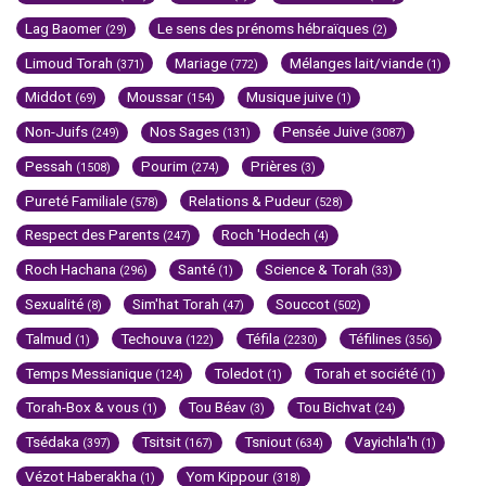
Lag Baomer
Le sens des prénoms hébraïques
(29)
(2)
Limoud Torah
Mariage
Mélanges lait/viande
(371)
(772)
(1)
Middot
Moussar
Musique juive
(69)
(154)
(1)
Non-Juifs
Nos Sages
Pensée Juive
(249)
(131)
(3087)
Pessah
Pourim
Prières
(1508)
(274)
(3)
Pureté Familiale
Relations & Pudeur
(578)
(528)
Respect des Parents
Roch 'Hodech
(247)
(4)
Roch Hachana
Santé
Science & Torah
(296)
(1)
(33)
Sexualité
Sim'hat Torah
Souccot
(8)
(47)
(502)
Talmud
Techouva
Téfila
Téfilines
(1)
(122)
(2230)
(356)
Temps Messianique
Toledot
Torah et société
(124)
(1)
(1)
Torah-Box & vous
Tou Béav
Tou Bichvat
(1)
(3)
(24)
Tsédaka
Tsitsit
Tsniout
Vayichla'h
(397)
(167)
(634)
(1)
Vézot Haberakha
Yom Kippour
(1)
(318)