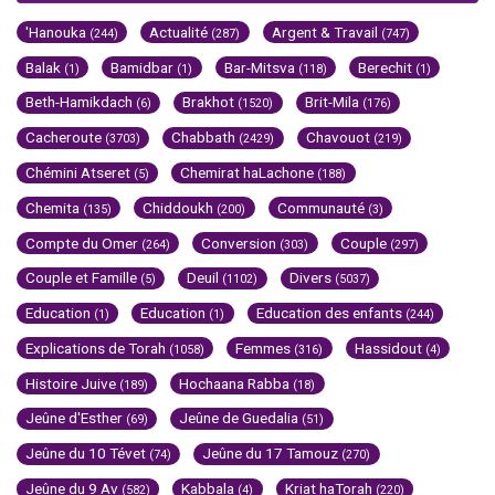
'Hanouka
Actualité
Argent & Travail
(244)
(287)
(747)
Balak
Bamidbar
Bar-Mitsva
Berechit
(1)
(1)
(118)
(1)
Beth-Hamikdach
Brakhot
Brit-Mila
(6)
(1520)
(176)
Cacheroute
Chabbath
Chavouot
(3703)
(2429)
(219)
Chémini Atseret
Chemirat haLachone
(5)
(188)
Chemita
Chiddoukh
Communauté
(135)
(200)
(3)
Compte du Omer
Conversion
Couple
(264)
(303)
(297)
Couple et Famille
Deuil
Divers
(5)
(1102)
(5037)
Education
Education
Education des enfants
(1)
(1)
(244)
Explications de Torah
Femmes
Hassidout
(1058)
(316)
(4)
Histoire Juive
Hochaana Rabba
(189)
(18)
Jeûne d'Esther
Jeûne de Guedalia
(69)
(51)
Jeûne du 10 Tévet
Jeûne du 17 Tamouz
(74)
(270)
Jeûne du 9 Av
Kabbala
Kriat haTorah
(582)
(4)
(220)