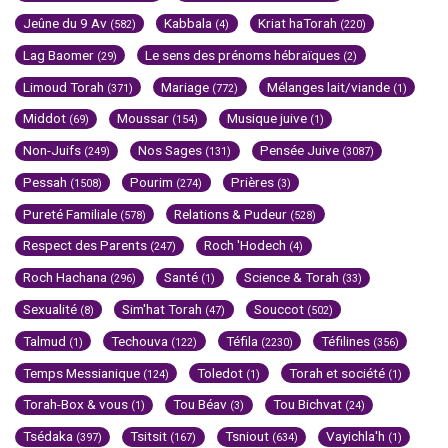
Jeûne du 9 Av
Kabbala
Kriat haTorah
(582)
(4)
(220)
Lag Baomer
Le sens des prénoms hébraïques
(29)
(2)
Limoud Torah
Mariage
Mélanges lait/viande
(371)
(772)
(1)
Middot
Moussar
Musique juive
(69)
(154)
(1)
Non-Juifs
Nos Sages
Pensée Juive
(249)
(131)
(3087)
Pessah
Pourim
Prières
(1508)
(274)
(3)
Pureté Familiale
Relations & Pudeur
(578)
(528)
Respect des Parents
Roch 'Hodech
(247)
(4)
Roch Hachana
Santé
Science & Torah
(296)
(1)
(33)
Sexualité
Sim'hat Torah
Souccot
(8)
(47)
(502)
Talmud
Techouva
Téfila
Téfilines
(1)
(122)
(2230)
(356)
Temps Messianique
Toledot
Torah et société
(124)
(1)
(1)
Torah-Box & vous
Tou Béav
Tou Bichvat
(1)
(3)
(24)
Tsédaka
Tsitsit
Tsniout
Vayichla'h
(397)
(167)
(634)
(1)