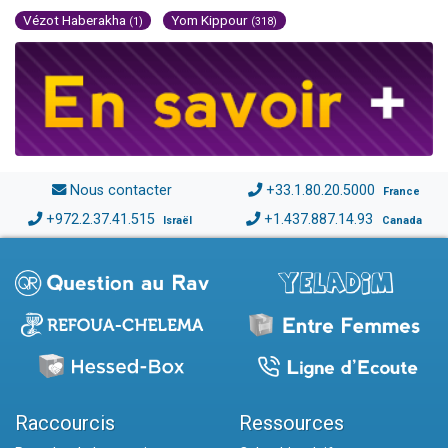
Vézot Haberakha
Yom Kippour
(1)
(318)
Nous contacter
+33.1.80.20.5000
France
+972.2.37.41.515
+1.437.887.14.93
Israël
Canada
Raccourcis
Ressources