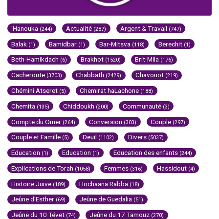
'Hanouka
Actualité
Argent & Travail
(244)
(287)
(747)
Balak
Bamidbar
Bar-Mitsva
Berechit
(1)
(1)
(118)
(1)
Beth-Hamikdach
Brakhot
Brit-Mila
(6)
(1520)
(176)
Cacheroute
Chabbath
Chavouot
(3703)
(2429)
(219)
Chémini Atseret
Chemirat haLachone
(5)
(188)
Chemita
Chiddoukh
Communauté
(135)
(200)
(3)
Compte du Omer
Conversion
Couple
(264)
(303)
(297)
Couple et Famille
Deuil
Divers
(5)
(1102)
(5037)
Education
Education
Education des enfants
(1)
(1)
(244)
Explications de Torah
Femmes
Hassidout
(1058)
(316)
(4)
Histoire Juive
Hochaana Rabba
(189)
(18)
Jeûne d'Esther
Jeûne de Guedalia
(69)
(51)
Jeûne du 10 Tévet
Jeûne du 17 Tamouz
(74)
(270)