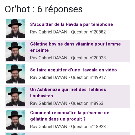
Nouvelle émission radio : Visions de grandeur n°104 : Le Chabbath et le Birkat Hamazone à travers le temps
Or'hot : 6 réponses
61 personnes viennent de demander une bénédiction
Ariel vient de donner son Maasser
S'acquitter de la Havdala par téléphone
Rav Gabriel DAYAN - Question n°20882
Il reste 49 places pour étudier en groupe sur Zoom
Eva vient de donner son Maasser
Gélatine bovine dans vitamine pour femme
enceinte
Rav Gabriel DAYAN - Question n°20023
Se faire acquitter d'une Havdala en vidéo
Rav Gabriel DAYAN - Question n°49917
Un Ashkénaze qui met des Téfilines
Loubavitch
Rav Gabriel DAYAN - Question n°8963
Comment reconnaître la présence de
gélatine dans un produit ?
Rav Gabriel DAYAN - Question n°18928