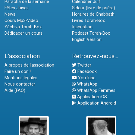
Paracha de la semaine
Calendrier Juif
Fêtes Juives
Sidour (livre de prière)
News
Horaires de Chabbath
Cours Mp3-Vidéo
Livres Torah-Box
Yéchiva Torah-Box
Inscription
Dédicacer un cours
Podcast Torah-Box
English Version
L'association
Retrouvez-nous...
A propos de l'association
Twitter
Faire un don !
Facebook
Mentions légales
YouTube
Nous contacter
WhatsApp
Aide (FAQ)
WhatsApp Femmes
Application iOS
Application Android