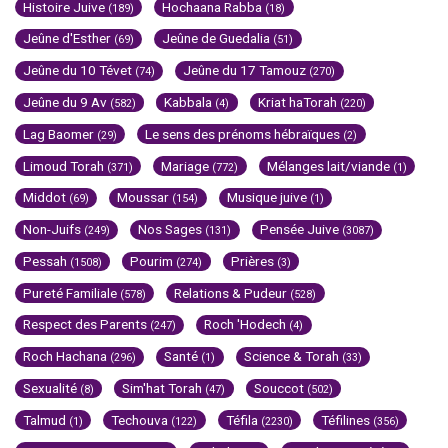
Histoire Juive
Hochaana Rabba
(189)
(18)
Jeûne d'Esther
Jeûne de Guedalia
(69)
(51)
Jeûne du 10 Tévet
Jeûne du 17 Tamouz
(74)
(270)
Jeûne du 9 Av
Kabbala
Kriat haTorah
(582)
(4)
(220)
Lag Baomer
Le sens des prénoms hébraïques
(29)
(2)
Limoud Torah
Mariage
Mélanges lait/viande
(371)
(772)
(1)
Middot
Moussar
Musique juive
(69)
(154)
(1)
Non-Juifs
Nos Sages
Pensée Juive
(249)
(131)
(3087)
Pessah
Pourim
Prières
(1508)
(274)
(3)
Pureté Familiale
Relations & Pudeur
(578)
(528)
Respect des Parents
Roch 'Hodech
(247)
(4)
Roch Hachana
Santé
Science & Torah
(296)
(1)
(33)
Sexualité
Sim'hat Torah
Souccot
(8)
(47)
(502)
Talmud
Techouva
Téfila
Téfilines
(1)
(122)
(2230)
(356)