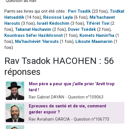
"Question au Rav".
13 personnes viennent de demander une bénédiction
Parmi ses livres qui ont été cités :
Peri Tsadik
(23 fois),
Tsidkat
30 personnes viennent de faire un don pour Sauvez la jambe de Yohan
Hatsaddik
(14 fois),
Réssissé Layla
(6 fois),
Ma'hachavet
Il reste 49 places pour étudier en groupe sur Zoom
Harouts
(3 fois),
Israël Kédochim
(3 fois),
Tiférèt Tsvi
(2
fois),
Takanat Hachavim
(2 fois),
Dover Tsédèk
(2 fois),
12 nouvelles musiques dans Torah-Box Music
Kountrass Séfer Hazikhronot
(1 fois),
Komets Hamin'ha
(1
29 personnes viennent de demander une bénédiction
fois),
Ma'hachévèt 'Harouts
(1 fois),
Likouté Maamarim
(1
fois).
Rav Tsadok HACOHEN : 56
réponses
Mon père a peur que j'aille prier 'Arvit trop
tard !
Rav Gabriel DAYAN - Question n°109063
Epreuves de santé et de vie, comment
garder espoir ?
Rav Avraham GARCIA - Question n°106773