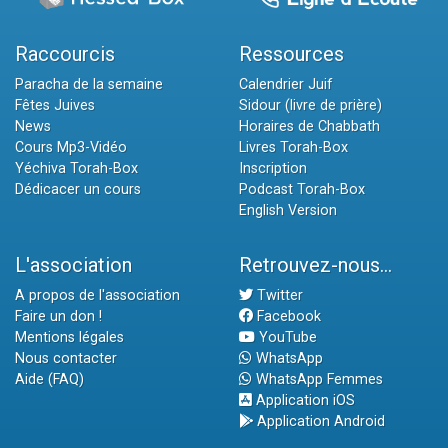
Raccourcis
Ressources
Paracha de la semaine
Calendrier Juif
Fêtes Juives
Sidour (livre de prière)
News
Horaires de Chabbath
Cours Mp3-Vidéo
Livres Torah-Box
Yéchiva Torah-Box
Inscription
Dédicacer un cours
Podcast Torah-Box
English Version
L'association
Retrouvez-nous...
A propos de l'association
Twitter
Faire un don !
Facebook
Mentions légales
YouTube
Nous contacter
WhatsApp
Aide (FAQ)
WhatsApp Femmes
Application iOS
Application Android