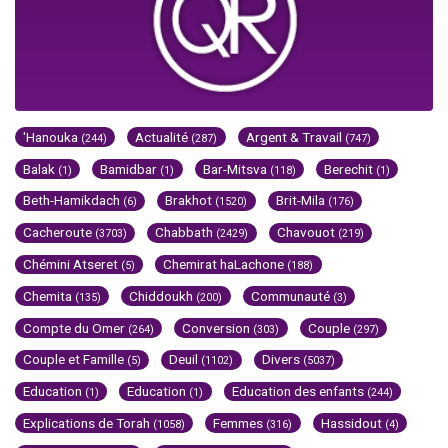
'Hanouka
Actualité
Argent & Travail
(244)
(287)
(747)
Balak
Bamidbar
Bar-Mitsva
Berechit
(1)
(1)
(118)
(1)
Beth-Hamikdach
Brakhot
Brit-Mila
(6)
(1520)
(176)
Cacheroute
Chabbath
Chavouot
(3703)
(2429)
(219)
Chémini Atseret
Chemirat haLachone
(5)
(188)
Chemita
Chiddoukh
Communauté
(135)
(200)
(3)
Compte du Omer
Conversion
Couple
(264)
(303)
(297)
Couple et Famille
Deuil
Divers
(5)
(1102)
(5037)
Education
Education
Education des enfants
(1)
(1)
(244)
Explications de Torah
Femmes
Hassidout
(1058)
(316)
(4)