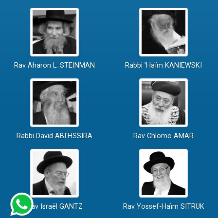
Rav Aharon L. STEINMAN
Rabbi 'Haïm KANIEWSKI
Rabbi David ABI'HSSIRA
Rav Chlomo AMAR
Rav Israël GANTZ
Rav Yossef-Haïm SITRUK