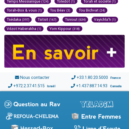
Temps Messianique
Toledot
Torah et société
(124)
(1)
(1)
Torah-Box & vous
Tou Béav
Tou Bichvat
(1)
(3)
(24)
Tsédaka
Tsitsit
Tsniout
Vayichla'h
(397)
(167)
(634)
(1)
Vézot Haberakha
Yom Kippour
(1)
(318)
Nous contacter
+33.1.80.20.5000
France
+972.2.37.41.515
+1.437.887.14.93
Israël
Canada