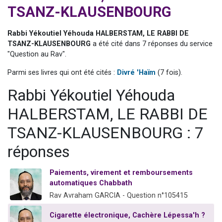
TSANZ-KLAUSENBOURG
Nouvelle émission radio : Visions de grandeur n°104 : Le Chabbath et le Birkat Hamazone à travers le temps
61 personnes viennent de demander une bénédiction
Rabbi Yékoutiel Yéhouda HALBERSTAM, LE RABBI DE
Ariel vient de donner son Maasser
TSANZ-KLAUSENBOURG
a été cité dans 7 réponses du service
Il reste 49 places pour étudier en groupe sur Zoom
"Question au Rav".
Eva vient de donner son Maasser
Parmi ses livres qui ont été cités :
Divré 'Haïm
(7 fois).
Rabbi Yékoutiel Yéhouda
HALBERSTAM, LE RABBI DE
TSANZ-KLAUSENBOURG : 7
réponses
Paiements, virement et remboursements
automatiques Chabbath
Rav Avraham GARCIA - Question n°105415
Cigarette électronique, Cachère Lépessa'h ?