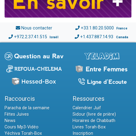
Nous contacter
+33.1.80.20.5000
France
+972.2.37.41.515
+1.437.887.14.93
Israël
Canada
Raccourcis
Ressources
Paracha de la semaine
Calendrier Juif
Fêtes Juives
Sidour (livre de prière)
News
Horaires de Chabbath
Cours Mp3-Vidéo
Livres Torah-Box
Yéchiva Torah-Box
Inscription