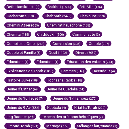
Beth-Hamikdach
Brakhot
Brit-Mila
(6)
(1520)
(176)
Cacheroute
Chabbath
Chavouot
(3703)
(2429)
(219)
Chémini Atseret
Chemirat haLachone
(5)
(188)
Chemita
Chiddoukh
Communauté
(135)
(200)
(3)
Compte du Omer
Conversion
Couple
(264)
(303)
(297)
Couple et Famille
Deuil
Divers
(5)
(1102)
(5037)
Education
Education
Education des enfants
(1)
(1)
(244)
Explications de Torah
Femmes
Hassidout
(1058)
(316)
(4)
Histoire Juive
Hochaana Rabba
(189)
(18)
Jeûne d'Esther
Jeûne de Guedalia
(69)
(51)
Jeûne du 10 Tévet
Jeûne du 17 Tamouz
(74)
(270)
Jeûne du 9 Av
Kabbala
Kriat haTorah
(582)
(4)
(220)
Lag Baomer
Le sens des prénoms hébraïques
(29)
(2)
Limoud Torah
Mariage
Mélanges lait/viande
(371)
(772)
(1)