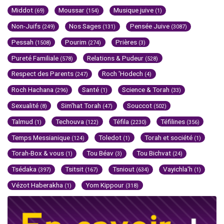
Middot
Moussar
Musique juive
(69)
(154)
(1)
Non-Juifs
Nos Sages
Pensée Juive
(249)
(131)
(3087)
Pessah
Pourim
Prières
(1508)
(274)
(3)
Pureté Familiale
Relations & Pudeur
(578)
(528)
Respect des Parents
Roch 'Hodech
(247)
(4)
Roch Hachana
Santé
Science & Torah
(296)
(1)
(33)
Sexualité
Sim'hat Torah
Souccot
(8)
(47)
(502)
Talmud
Techouva
Téfila
Téfilines
(1)
(122)
(2230)
(356)
Temps Messianique
Toledot
Torah et société
(124)
(1)
(1)
Torah-Box & vous
Tou Béav
Tou Bichvat
(1)
(3)
(24)
Tsédaka
Tsitsit
Tsniout
Vayichla'h
(397)
(167)
(634)
(1)
Vézot Haberakha
Yom Kippour
(1)
(318)