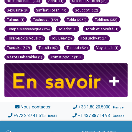
Roch Hachana
Santé
Science & Torah
(295)
(1)
(33)
Sexualité
Sim'hat Torah
Souccot
(8)
(47)
(502)
Talmud
Techouva
Téfila
Téfilines
(1)
(122)
(2230)
(356)
Temps Messianique
Toledot
Torah et société
(124)
(1)
(1)
Torah-Box & vous
Tou Béav
Tou Bichvat
(1)
(3)
(24)
Tsédaka
Tsitsit
Tsniout
Vayichla'h
(397)
(167)
(634)
(1)
Vézot Haberakha
Yom Kippour
(1)
(318)
Nous contacter
+33.1.80.20.5000
France
+972.2.37.41.515
+1.437.887.14.93
Israël
Canada