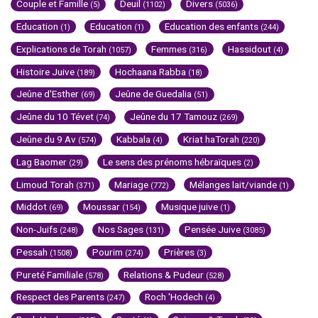
Couple et Famille
Deuil
Divers
(5)
(1102)
(5036)
Education
Education
Education des enfants
(1)
(1)
(244)
Explications de Torah
Femmes
Hassidout
(1057)
(316)
(4)
Histoire Juive
Hochaana Rabba
(189)
(18)
Jeûne d'Esther
Jeûne de Guedalia
(69)
(51)
Jeûne du 10 Tévet
Jeûne du 17 Tamouz
(74)
(269)
Jeûne du 9 Av
Kabbala
Kriat haTorah
(574)
(4)
(220)
Lag Baomer
Le sens des prénoms hébraïques
(29)
(2)
Limoud Torah
Mariage
Mélanges lait/viande
(371)
(772)
(1)
Middot
Moussar
Musique juive
(69)
(154)
(1)
Non-Juifs
Nos Sages
Pensée Juive
(248)
(131)
(3085)
Pessah
Pourim
Prières
(1508)
(274)
(3)
Pureté Familiale
Relations & Pudeur
(578)
(528)
Respect des Parents
Roch 'Hodech
(247)
(4)