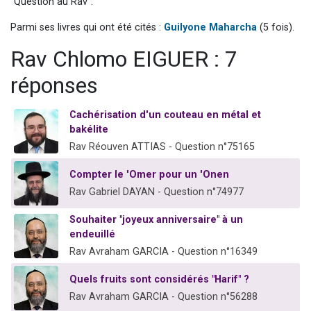
"Question au Rav".
6 personnes viennent de faire un don pour 5 enfants déjà orphelins risquent de perdre leur maman
Parmi ses livres qui ont été cités :
Guilyone Maharcha
(5 fois).
2 personnes viennent de faire un don pour Reloger Rivka, 6 enfants, victime de violences...
Rav Chlomo EIGUER : 7
10 personnes viennent de demander une bénédiction
Il reste 49 places pour étudier en groupe sur Zoom
réponses
2 personnes viennent de nous rejoindre sur WhatsApp
Cachérisation d'un couteau en métal et
bakélite
Rav Réouven ATTIAS - Question n°75165
Compter le 'Omer pour un 'Onen
Rav Gabriel DAYAN - Question n°74977
Souhaiter "joyeux anniversaire" à un
endeuillé
Rav Avraham GARCIA - Question n°16349
Quels fruits sont considérés "Harif" ?
Rav Avraham GARCIA - Question n°56288