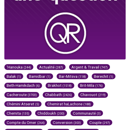
'Hanouka
Actualité
Argent & Travail
(244)
(287)
(747)
Balak
Bamidbar
Bar-Mitsva
Berechit
(1)
(1)
(118)
(1)
Beth-Hamikdach
Brakhot
Brit-Mila
(6)
(1518)
(176)
Cacheroute
Chabbath
Chavouot
(3703)
(2426)
(219)
Chémini Atseret
Chemirat haLachone
(5)
(188)
Chemita
Chiddoukh
Communauté
(135)
(200)
(3)
Compte du Omer
Conversion
Couple
(264)
(303)
(297)