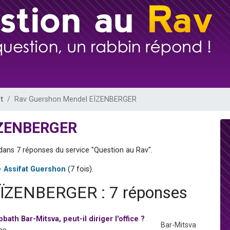
viennent de nous rejoindre sur WhatsApp
les musiques dans Torah-Box Music
viennent de nous rejoindre sur WhatsApp
es viennent de faire un don pour Tsédaka : pauvres d'Israel
es viennent de faire un don pour 1 Journée de Vacances Pour les Enfants
t
Rav Guershon Mendel EÏZENBERGER
ÏZENBERGER
 dans 7 réponses du service "Question au Rav".
- Assifat Guershon
(7 fois).
EÏZENBERGER : 7 réponses
bath Bar-Mitsva, peut-il diriger l'office ?
Bar-Mitsva