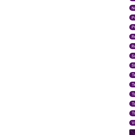
N
P
P
R
R
S
S
T
T
T
T
T
V