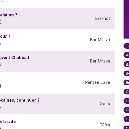
22
elation ?
Brakhot
0
jour ?
Bar-Mitsva
3
'
A
i avant Chabbath
Bar-Mitsva
B
7
B
Pensée Juive
B
1
C
caines, continuer ?
C
Divers
7
C
C
Séfarade
Téfila
C
3