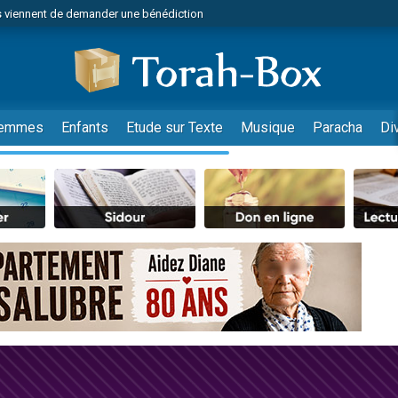
 viennent de demander une bénédiction
viennent de nous rejoindre sur WhatsApp
49 places pour étudier en groupe sur Zoom
nes viennent de faire un don pour Diane, 80 ans, dans un appartement insalu
 donner son Maasser
emmes
Enfants
Etude sur Texte
Musique
Paracha
Di
viennent de nous rejoindre sur WhatsApp
viennent de nous rejoindre sur WhatsApp
es viennent de faire un don pour 5 jours de vacances aux Orphelins
de donner son Maasser
 viennent de demander une bénédiction
viennent de nous rejoindre sur WhatsApp
nnes viennent de faire un don pour Sauvez la jambe de Yohan
lles musiques dans Torah-Box Music
49 places pour étudier en groupe sur Zoom
viennent de nous rejoindre sur WhatsApp