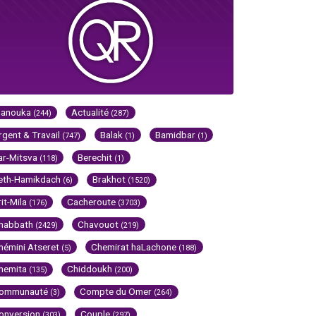
Hanouka
Actualité
(244)
(287)
rgent & Travail
Balak
Bamidbar
(747)
(1)
(1)
ar-Mitsva
Berechit
(118)
(1)
eth-Hamikdach
Brakhot
(6)
(1520)
rit-Mila
Cacheroute
(176)
(3703)
habbath
Chavouot
(2429)
(219)
hémini Atseret
Chemirat haLachone
(5)
(188)
hemita
Chiddoukh
(135)
(200)
ommunauté
Compte du Omer
(3)
(264)
onversion
Couple
(303)
(297)