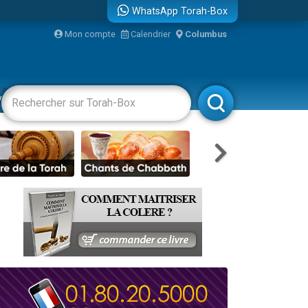
WhatsApp Torah-Box
Mon compte
Calendrier
Columbus
bre
vertissements
Livres
Rabbanim