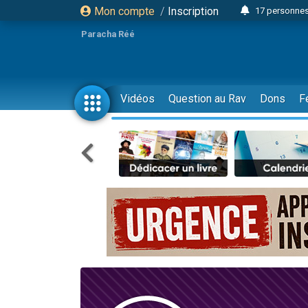
Mon compte
/
Inscription
17 personnes
4 personnes 
Paracha Réé
Il reste 
23 person
Eva vient de
Vidéos
Question au Rav
Dons
F
4 personnes 
3 personnes 
3 personn
Odaya vient 
13 personnes
2 personnes 
30 perso
12 nouve
Il reste 
3 personnes 