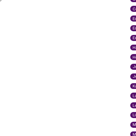
C
E
E
E
H
H
J
J
K
L
L
L
M
M