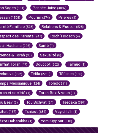
os Sages
Pensée Juive
(131)
(3087)
essah
Pourim
Prières
(1508)
(274)
(3)
ureté Familiale
Relations & Pudeur
(578)
(528)
espect des Parents
Roch 'Hodech
(247)
(4)
och Hachana
Santé
(296)
(1)
cience & Torah
Sexualité
(33)
(8)
im'hat Torah
Souccot
Talmud
(47)
(502)
(1)
echouva
Téfila
Téfilines
(122)
(2230)
(356)
emps Messianique
Toledot
(124)
(1)
orah et société
Torah-Box & vous
(1)
(1)
ou Béav
Tou Bichvat
Tsédaka
(3)
(24)
(397)
sitsit
Tsniout
Vayichla'h
(167)
(634)
(1)
ézot Haberakha
Yom Kippour
(1)
(318)