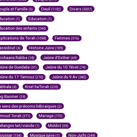
ouple et Famille
Deuil
Divers
(5)
(1102)
(5037)
ducation
Education
(1)
(1)
ducation des enfants
(244)
xplications de Torah
Femmes
(1058)
(316)
assidout
Histoire Juive
(4)
(189)
ochaana Rabba
Jeûne d'Esther
(18)
(69)
eûne de Guedalia
Jeûne du 10 Tévet
(51)
(74)
eûne du 17 Tamouz
Jeûne du 9 Av
(270)
(582)
abbala
Kriat haTorah
(4)
(220)
ag Baomer
(29)
e sens des prénoms hébraïques
(2)
imoud Torah
Mariage
(371)
(772)
élanges lait/viande
Middot
(1)
(69)
oussar
Musique juive
Non-Juifs
(154)
(1)
(249)