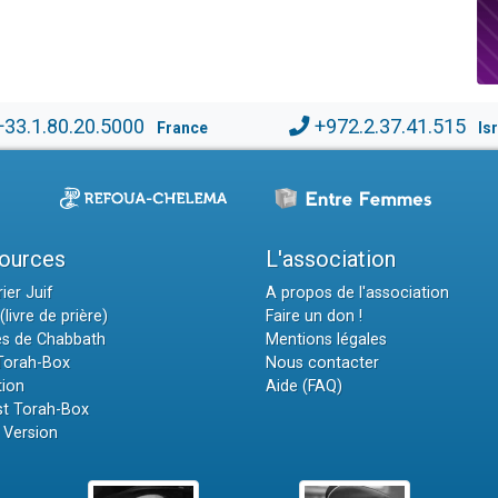
+33.1.80.20.5000
+972.2.37.41.515
France
Is
ources
L'association
ier Juif
A propos de l'association
(livre de prière)
Faire un don !
es de Chabbath
Mentions légales
 Torah-Box
Nous contacter
tion
Aide (FAQ)
t Torah-Box
 Version