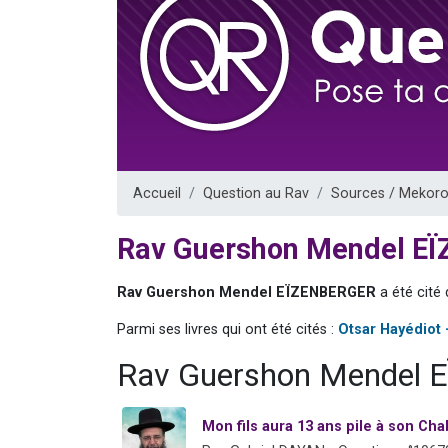
2 personnes 
2 nouvel
3 personnes 
8 personn
2 personn
Accueil
Question au Rav
Sources / Mekoro
Rav Guershon Mendel E
Rav Guershon Mendel EÏZENBERGER
a été cité
Parmi ses livres qui ont été cités :
Otsar Hayédiot 
Rav Guershon Mendel 
Mon fils aura 13 ans pile à son Chab