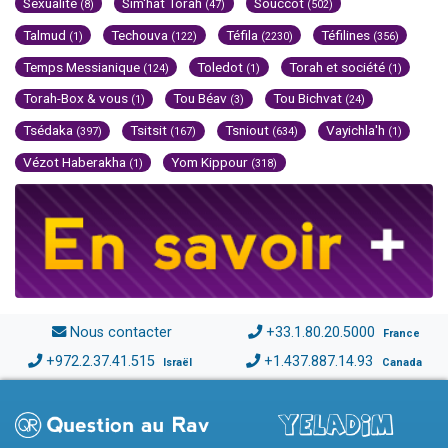
Sexualité
Sim'hat Torah
Souccot
(8)
(47)
(502)
Talmud
Techouva
Téfila
Téfilines
(1)
(122)
(2230)
(356)
Temps Messianique
Toledot
Torah et société
(124)
(1)
(1)
Torah-Box & vous
Tou Béav
Tou Bichvat
(1)
(3)
(24)
Tsédaka
Tsitsit
Tsniout
Vayichla'h
(397)
(167)
(634)
(1)
Vézot Haberakha
Yom Kippour
(1)
(318)
Nous contacter
+33.1.80.20.5000
France
+972.2.37.41.515
+1.437.887.14.93
Israël
Canada