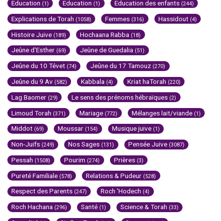
Education
Education
Education des enfants
(1)
(1)
(244)
Explications de Torah
Femmes
Hassidout
(1058)
(316)
(4)
Histoire Juive
Hochaana Rabba
(189)
(18)
Jeûne d'Esther
Jeûne de Guedalia
(69)
(51)
Jeûne du 10 Tévet
Jeûne du 17 Tamouz
(74)
(270)
Jeûne du 9 Av
Kabbala
Kriat haTorah
(582)
(4)
(220)
Lag Baomer
Le sens des prénoms hébraïques
(29)
(2)
Limoud Torah
Mariage
Mélanges lait/viande
(371)
(772)
(1)
Middot
Moussar
Musique juive
(69)
(154)
(1)
Non-Juifs
Nos Sages
Pensée Juive
(249)
(131)
(3087)
Pessah
Pourim
Prières
(1508)
(274)
(3)
Pureté Familiale
Relations & Pudeur
(578)
(528)
Respect des Parents
Roch 'Hodech
(247)
(4)
Roch Hachana
Santé
Science & Torah
(296)
(1)
(33)