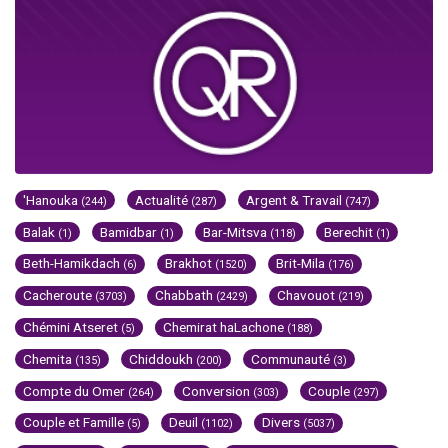
'Hanouka
Actualité
Argent & Travail
(244)
(287)
(747)
Balak
Bamidbar
Bar-Mitsva
Berechit
(1)
(1)
(118)
(1)
Beth-Hamikdach
Brakhot
Brit-Mila
(6)
(1520)
(176)
Cacheroute
Chabbath
Chavouot
(3703)
(2429)
(219)
Chémini Atseret
Chemirat haLachone
(5)
(188)
Chemita
Chiddoukh
Communauté
(135)
(200)
(3)
Compte du Omer
Conversion
Couple
(264)
(303)
(297)
Couple et Famille
Deuil
Divers
(5)
(1102)
(5037)