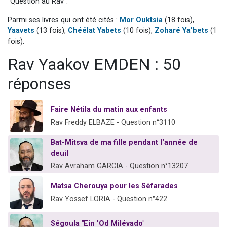
"Question au Rav".
13 personnes viennent de demander une bénédiction
Parmi ses livres qui ont été cités :
Mor Ouktsia
(18 fois),
30 personnes viennent de faire un don pour Sauvez la jambe de Yohan
Yaavets
(13 fois),
Chéélat Yabets
(10 fois),
Zoharé Ya'bets
(1
Il reste 49 places pour étudier en groupe sur Zoom
fois).
12 nouvelles musiques dans Torah-Box Music
Rav Yaakov EMDEN : 50
29 personnes viennent de demander une bénédiction
réponses
Faire Nétila du matin aux enfants
Rav Freddy ELBAZE - Question n°3110
Bat-Mitsva de ma fille pendant l'année de
deuil
Rav Avraham GARCIA - Question n°13207
Matsa Cherouya pour les Séfarades
Rav Yossef LORIA - Question n°422
Ségoula "Ein 'Od Milévado"