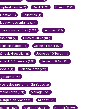
ouple et Famille
Deuil
Divers
(5)
(1102)
(5037)
ducation
Education
(1)
(1)
ducation des enfants
(244)
xplications de Torah
Femmes
(1057)
(316)
assidout
Histoire Juive
(4)
(189)
ochaana Rabba
Jeûne d'Esther
(18)
(69)
eûne de Guedalia
Jeûne du 10 Tévet
(51)
(74)
eûne du 17 Tamouz
Jeûne du 9 Av
(269)
(581)
abbala
Kriat haTorah
(4)
(220)
ag Baomer
(29)
e sens des prénoms hébraïques
(2)
imoud Torah
Mariage
(371)
(772)
élanges lait/viande
Middot
(1)
(69)
oussar
Musique juive
Non-Juifs
(154)
(1)
(249)