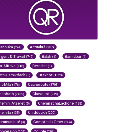
Hanouka
Actualité
(244)
(287)
rgent & Travail
Balak
Bamidbar
(747)
(1)
(1)
ar-Mitsva
Berechit
(118)
(1)
eth-Hamikdach
Brakhot
(6)
(1520)
rit-Mila
Cacheroute
(176)
(3703)
habbath
Chavouot
(2429)
(219)
hémini Atseret
Chemirat haLachone
(5)
(188)
hemita
Chiddoukh
(135)
(200)
ommunauté
Compte du Omer
(3)
(264)
onversion
Couple
(303)
(297)