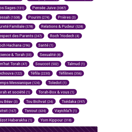
os Sages
Pensée Juive
(131)
(3087)
essah
Pourim
Prières
(1508)
(274)
(3)
ureté Familiale
Relations & Pudeur
(578)
(528)
espect des Parents
Roch 'Hodech
(247)
(4)
och Hachana
Santé
(296)
(1)
cience & Torah
Sexualité
(33)
(8)
im'hat Torah
Souccot
Talmud
(47)
(502)
(1)
echouva
Téfila
Téfilines
(122)
(2230)
(356)
emps Messianique
Toledot
(124)
(1)
orah et société
Torah-Box & vous
(1)
(1)
ou Béav
Tou Bichvat
Tsédaka
(3)
(24)
(397)
sitsit
Tsniout
Vayichla'h
(167)
(634)
(1)
ézot Haberakha
Yom Kippour
(1)
(318)