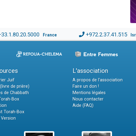
+33.1.80.20.5000
+972.2.37.41.515
France
Is
ources
L'association
ier Juif
A propos de l'association
(livre de prière)
Faire un don !
es de Chabbath
Mentions légales
 Torah-Box
Nous contacter
tion
Aide (FAQ)
t Torah-Box
 Version