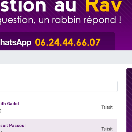
 viennent de demander une bénédiction
49 places pour étudier en groupe sur Zoom
de donner son Maasser
ent de donner son Maasser
viennent de nous rejoindre sur WhatsApp
lith Gadol
Tsitsit
9
 soit Passoul
Tsitsit