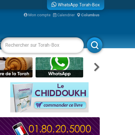
WhatsApp Torah-Box
Mon compte
Calendrier
Columbus
re
racha
Divertissements
Livres
Rabbanim
travers le temps