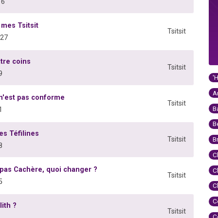
16
 mes Tsitsit
Tsitsit
827
tre coins
Tsitsit
9
'
A
n'est pas conforme
Tsitsit
B
1
B
es Téfilines
Tsitsit
B
8
C
 pas Cachère, quoi changer ?
C
Tsitsit
5
C
C
ith ?
Tsitsit
C