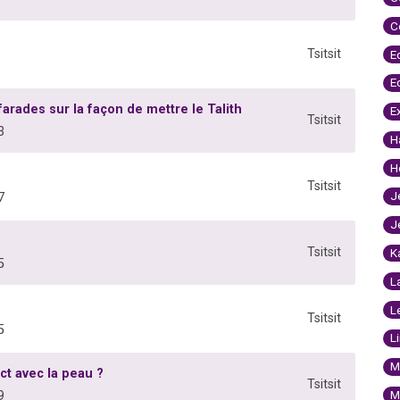
C
Tsitsit
E
E
rades sur la façon de mettre le Talith
E
Tsitsit
3
H
H
Tsitsit
J
7
J
Tsitsit
K
5
L
L
Tsitsit
5
L
M
act avec la peau ?
Tsitsit
M
9