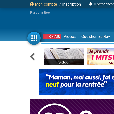
Mon compte
/
Inscription
3 personnes 
Odaya vient 
Paracha Réé
3 personn
3 personn
2 personnes 
Vidéos
Question au Rav
ON AIR
13 personnes
30 perso
Il reste 
12 nouve
3 personnes 
2 personnes 
2 nouvel
3 personnes 
8 personn
Nouvelle émis