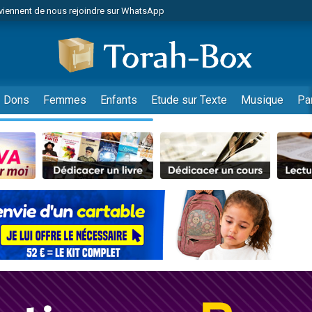
viennent de nous rejoindre sur WhatsApp
de donner son Maasser
es viennent de faire un don pour 5 jours de vacances aux Orphelins
es viennent de faire un don pour Diane, 80 ans, dans un appartement insalub
viennent de nous rejoindre sur WhatsApp
Dons
Femmes
Enfants
Etude sur Texte
Musique
Pa
 viennent de demander une bénédiction
nnes viennent de faire un don pour Sauvez la jambe de Yohan
49 places pour étudier en groupe sur Zoom
lles musiques dans Torah-Box Music
viennent de nous rejoindre sur WhatsApp
viennent de nous rejoindre sur WhatsApp
les musiques dans Torah-Box Music
viennent de nous rejoindre sur WhatsApp
es viennent de faire un don pour Tsédaka : pauvres d'Israel
sion radio : Visions de grandeur n°104 : Le Chabbath et le Birkat Hamazone à 