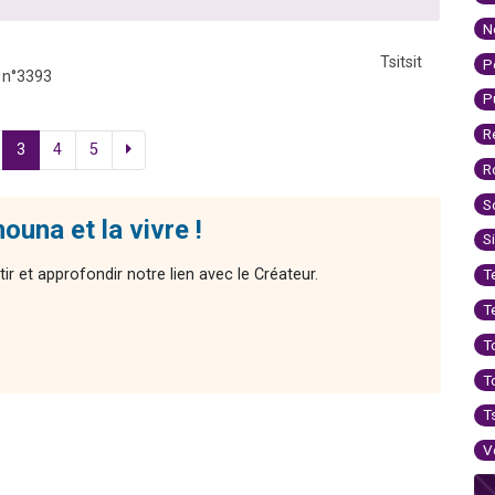
N
Tsitsit
P
 n°3393
P
R
3
4
5
R
S
una et la vivre !
S
ir et approfondir notre lien avec le Créateur.
T
T
T
T
T
V