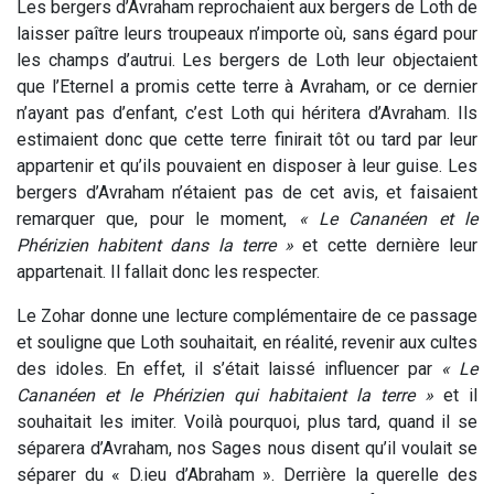
Les bergers d’Avraham reprochaient aux bergers de Loth de
laisser paître leurs troupeaux n’importe où, sans égard pour
les champs d’autrui. Les bergers de Loth leur objectaient
que l’Eternel a promis cette terre à Avraham, or ce dernier
n’ayant pas d’enfant, c’est Loth qui héritera d’Avraham. Ils
estimaient donc que cette terre finirait tôt ou tard par leur
appartenir et qu’ils pouvaient en disposer à leur guise. Les
bergers d’Avraham n’étaient pas de cet avis, et faisaient
remarquer que, pour le moment,
« Le Cananéen et le
Phérizien habitent dans la terre »
et cette dernière leur
appartenait. Il fallait donc les respecter.
Le Zohar donne une lecture complémentaire de ce passage
et souligne que Loth souhaitait, en réalité, revenir aux cultes
des idoles. En effet, il s’était laissé influencer par
« Le
Cananéen et le Phérizien qui habitaient la terre »
et il
souhaitait les imiter. Voilà pourquoi, plus tard, quand il se
séparera d’Avraham, nos Sages nous disent qu’il voulait se
séparer du « D.ieu d’Abraham ». Derrière la querelle des