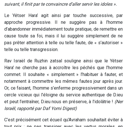
suivant, il finit par te convaincre d’aller servir les idoles ».
Le Yétser Hara’ agit ainsi par touche successive, par
approche progressive. Il ne suggère pas à l’homme
d’abandonner immédiatement toute pratique, de remettre en
cause toute sa foi, mais il lui suggère simplement de ne
pas prêter attention à telle ou telle faute, de « s’autoriser »
telle ou telle transgression.
Rav Israël de Ruzhin zatsal souligne ainsi que le Yétser
Hara' ne cherche pas à accroître les péchés que l’homme
commet. Il souhaite « simplement » l’habituer à fauter, et
notamment à commettre les mêmes fautes jour après jour.
Or, ce faisant, l’homme s’enferme progressivement dans un
cercle vicieux qui l’éloigne du service authentique de D.ieu
et peut l’entraîner, D.ieu nous en préserve, à l'idolâtrie !
(Ner
Israël, rapporté par Daf Yomi Digest)
C’est précisément cet écueil qu’Avraham souhaitait éviter à
tout prix : ne pas transiger avec les vertus morales, en