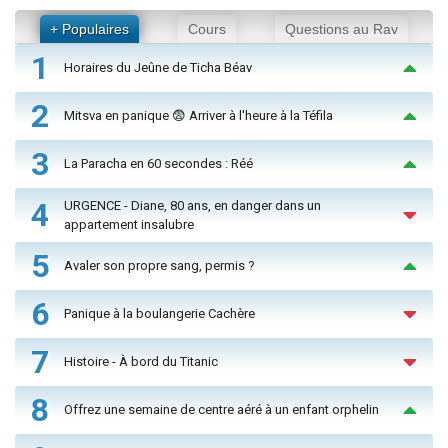
+ Populaires
Cours
Questions au Rav
1
Horaires du Jeûne de Ticha Béav
2
Mitsva en panique 😨 Arriver à l'heure à la Téfila
3
La Paracha en 60 secondes : Réé
4
URGENCE - Diane, 80 ans, en danger dans un
appartement insalubre
5
Avaler son propre sang, permis ?
6
Panique à la boulangerie Cachère
7
Histoire - À bord du Titanic
8
Offrez une semaine de centre aéré à un enfant orphelin