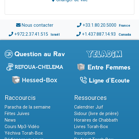
Nous contacter
+33.1.80.20.5000
France
+972.2.37.41.515
+1.437.887.14.93
Israël
Canada
Raccourcis
Ressources
Paracha de la semaine
Calendrier Juif
Fêtes Juives
Sidour (livre de prière)
News
Horaires de Chabbath
Cours Mp3-Vidéo
Livres Torah-Box
Yéchiva Torah-Box
Inscription