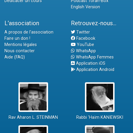
Dédicacer un cours
Podcast Torah-Box
English Version
L'association
Retrouvez-nous...
A propos de l'association
Twitter
Faire un don !
Facebook
Mentions légales
YouTube
Nous contacter
WhatsApp
Aide (FAQ)
WhatsApp Femmes
Application iOS
Application Android
Rav Aharon L. STEINMAN
Rabbi 'Haïm KANIEWSKI