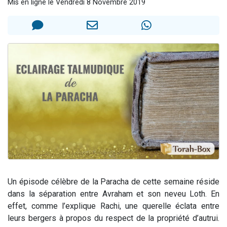
Mis en ligne le Vendredi 8 Novembre 2019
Il reste 49 places pour étudier en groupe sur Zoom
Eva vient de donner son Maasser
4 personnes viennent de nous rejoindre sur WhatsApp
3 personnes viennent de nous rejoindre sur WhatsApp
3 personnes viennent de faire un don pour Événements Torah-Box
Un épisode célèbre de la Paracha de cette semaine réside
dans la séparation entre Avraham et son neveu Loth. En
effet, comme l’explique Rachi, une querelle éclata entre
leurs bergers à propos du respect de la propriété d’autrui.