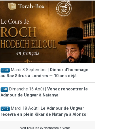
Mardi 8 Septembre |
Dinner d'hommage
J-31
au Rav Sitruk à Londres — 10 ans déjà
Dimanche 16 Août |
Venez rencontrer le
J-8
Admour de Ungvar à Natanya!
Mardi 18 Août |
Le Admour de Ungvar
J-10
recevra en plein Kikar de Natanya à Alonzo!
Voir tous les événements à venir