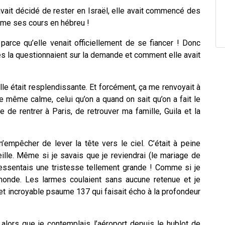
vait décidé de rester en Israël, elle avait commencé des
ême ses cours en hébreu !
 parce qu’elle venait officiellement de se fiancer ! Donc
lles la questionnaient sur la demande et comment elle avait
, elle était resplendissante. Et forcément, ça me renvoyait à
e même calme, celui qu’on a quand on sait qu’on a fait le
te de rentrer à Paris, de retrouver ma famille, Guila et la
’empêcher de lever la tête vers le ciel. C’était à peine
veille. Même si je savais que je reviendrai (le mariage de
ressentais une tristesse tellement grande ! Comme si je
 monde. Les larmes coulaient sans aucune retenue et je
 cet incroyable psaume 137 qui faisait écho à la profondeur
 alors que je contemplais l’aéroport depuis le hublot de