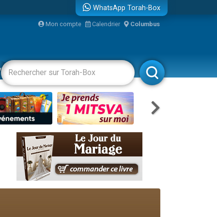
WhatsApp Torah-Box
bre
Mon compte
Calendrier
Columbus
...
vertissements
Livres
Rabbanim