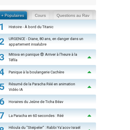
+ Populaires
Cours
Questions au Rav
1
Histoire - À bord du Titanic
2
URGENCE - Diane, 80 ans, en danger dans un
appartement insalubre
3
Mitsva en panique 😨 Arriver à l'heure à la
Téfila
4
Panique à la boulangerie Cachère
5
Résumé de la Paracha Réé en animation
Vidéo IA
6
Horaires du Jeûne de Ticha Béav
7
La Paracha en 60 secondes : Réé
Hiloula du "Steïpeler" : Rabbi Ya’acov Israël