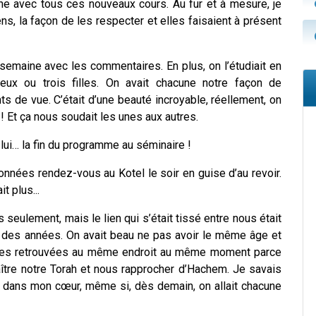
che avec tous ces nouveaux cours. Au fur et à mesure, je
s, la façon de les respecter et elles faisaient à présent
 semaine avec les commentaires. En plus, on l’étudiait en
deux ou trois filles. On avait chacune notre façon de
s de vue. C’était d’une beauté incroyable, réellement, on
 Et ça nous soudait les unes aux autres.
c lui… la fin du programme au séminaire !
 données rendez-vous au Kotel le soir en guise d’au revoir.
t plus...
seulement, mais le lien qui s’était tissé entre nous était
t des années. On avait beau ne pas avoir le même âge et
 toutes retrouvées au même endroit au même moment parce
ître notre Torah et nous rapprocher d’Hachem. Je savais
rt dans mon cœur, même si, dès demain, on allait chacune