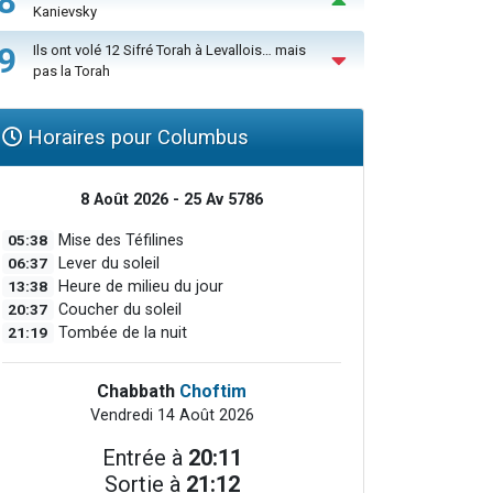
8
Kanievsky
9
Ils ont volé 12 Sifré Torah à Levallois… mais
pas la Torah
Horaires pour Columbus
8 Août 2026 - 25 Av 5786
05:38
Mise des Téfilines
06:37
Lever du soleil
13:38
Heure de milieu du jour
20:37
Coucher du soleil
21:19
Tombée de la nuit
Chabbath
Choftim
Vendredi 14 Août 2026
Entrée à
20:11
Sortie à
21:12