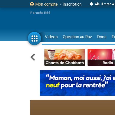
Mon compte
/
Inscription
Il reste 
16 person
Paracha Réé
2 personnes 
6 personnes 
4 personn
Vidéos
Question au Rav
Dons
F
2 personn
17 personnes
4 personnes 
Il reste 
Eva vient de
4 personnes 
3 personnes 
Odaya vient 
3 personn
2 personnes 