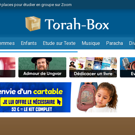
49 places pour étudier en groupe sur Zoom
nes viennent de faire un don pour Diane, 80 ans, dans un appartement insalu
viennent de nous rejoindre sur WhatsApp
viennent de nous rejoindre sur WhatsApp
es viennent de faire un don pour Reloger Rivka, 6 enfants, victime de violences
emmes
Enfants
Etude sur Texte
Musique
Paracha
Di
es viennent de faire un don pour 1 Journée de Vacances Pour les Enfants
 viennent de demander une bénédiction
viennent de nous rejoindre sur WhatsApp
49 places pour étudier en groupe sur Zoom
 donner son Maasser
viennent de nous rejoindre sur WhatsApp
viennent de nous rejoindre sur WhatsApp
de donner son Maasser
es viennent de faire un don pour 5 jours de vacances aux Orphelins
viennent de nous rejoindre sur WhatsApp