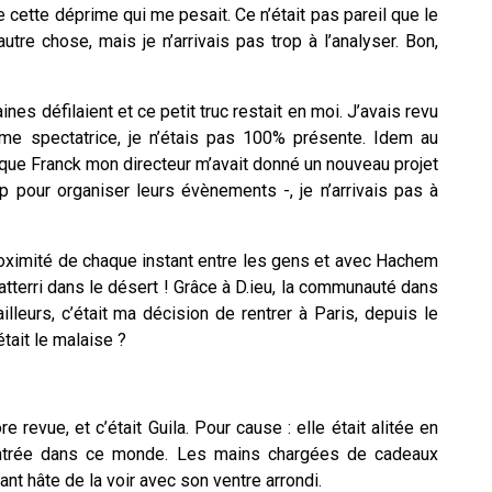
de cette déprime qui me pesait. Ce n’était pas pareil que le
autre chose, mais je n’arrivais pas trop à l’analyser. Bon,
nes défilaient et ce petit truc restait en moi. J’avais revu
e spectatrice, je n’étais pas 100% présente. Idem au
et que Franck mon directeur m’avait donné un nouveau projet
up pour organiser leurs évènements -, je n’arrivais pas à
oximité de chaque instant entre les gens et avec Hachem
 atterri dans le désert ! Grâce à D.ieu, la communauté dans
’ailleurs, c’était ma décision de rentrer à Paris, depuis le
 était le malaise ?
e revue, et c’était Guila. Pour cause : elle était alitée en
entrée dans ce monde. Les mains chargées de cadeaux
ant hâte de la voir avec son ventre arrondi.