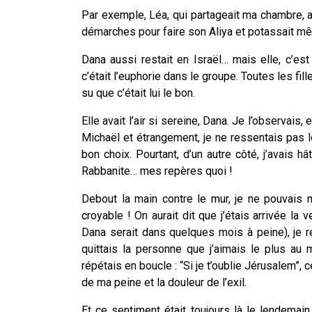
Par exemple, Léa, qui partageait ma chambre, a
démarches pour faire son Aliya et potassait m
Dana aussi restait en Israël… mais elle, c’est
c’était l’euphorie dans le groupe. Toutes les fi
su que c’était lui le bon.
Elle avait l’air si sereine, Dana. Je l’observais
Michaël et étrangement, je ne ressentais pas l
bon choix. Pourtant, d’un autre côté, j’avais hâ
Rabbanite… mes repères quoi !
Debout la main contre le mur, je ne pouvais m
croyable ! On aurait dit que j’étais arrivée la 
Dana serait dans quelques mois à peine), je 
quittais la personne que j’aimais le plus au
répétais en boucle : “Si je t’oublie Jérusalem”,
de ma peine et la douleur de l’exil.
Et ce sentiment était toujours là le lendemain