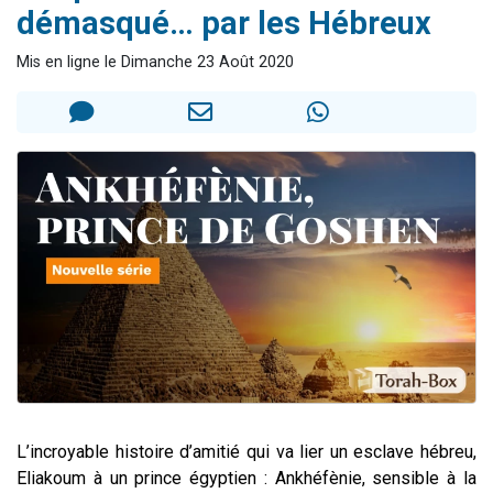
démasqué… par les Hébreux
17 personnes viennent de demander une bénédiction
4 personnes viennent de nous rejoindre sur WhatsApp
Mis en ligne le Dimanche 23 Août 2020
Il reste 49 places pour étudier en groupe sur Zoom
Eva vient de donner son Maasser
Eli vient de donner son Maasser
L’incroyable histoire d’amitié qui va lier un esclave hébreu,
Eliakoum à un prince égyptien : Ankhéfènie, sensible à la