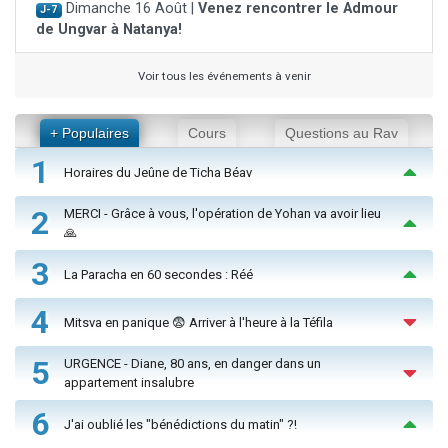
Dimanche 16 Août |
Venez rencontrer le Admour
J-7
de Ungvar à Natanya!
Voir tous les événements à venir
+ Populaires
Cours
Questions au Rav
1
Horaires du Jeûne de Ticha Béav
2
MERCI - Grâce à vous, l'opération de Yohan va avoir lieu
🙏
3
La Paracha en 60 secondes : Réé
4
Mitsva en panique 😨 Arriver à l'heure à la Téfila
5
URGENCE - Diane, 80 ans, en danger dans un
appartement insalubre
6
J'ai oublié les "bénédictions du matin" ?!