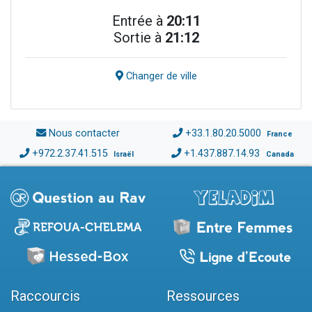
Entrée à
20:11
Sortie à
21:12
Changer de ville
Nous contacter
+33.1.80.20.5000
France
+972.2.37.41.515
+1.437.887.14.93
Israël
Canada
Raccourcis
Ressources