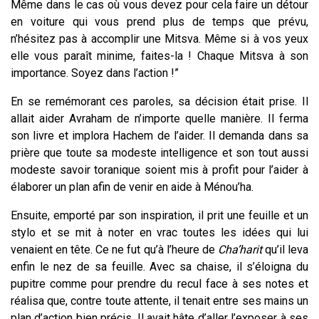
Même dans le cas où vous devez pour cela faire un détour
en voiture qui vous prend plus de temps que prévu,
n’hésitez pas à accomplir une Mitsva. Même si à vos yeux
elle vous paraît minime, faites-la ! Chaque Mitsva à son
importance. Soyez dans l’action !”
En se remémorant ces paroles, sa décision était prise. Il
allait aider Avraham de n’importe quelle manière. Il ferma
son livre et implora Hachem de l’aider. Il demanda dans sa
prière que toute sa modeste intelligence et son tout aussi
modeste savoir toranique soient mis à profit pour l’aider à
élaborer un plan afin de venir en aide à Ménou’ha.
Ensuite, emporté par son inspiration, il prit une feuille et un
stylo et se mit à noter en vrac toutes les idées qui lui
venaient en tête. Ce ne fut qu’à l’heure de
Cha’harit
qu’il leva
enfin le nez de sa feuille. Avec sa chaise, il s’éloigna du
pupitre comme pour prendre du recul face à ses notes et
réalisa que, contre toute attente, il tenait entre ses mains un
plan d’action bien précis. Il avait hâte d’aller l’exposer à ses