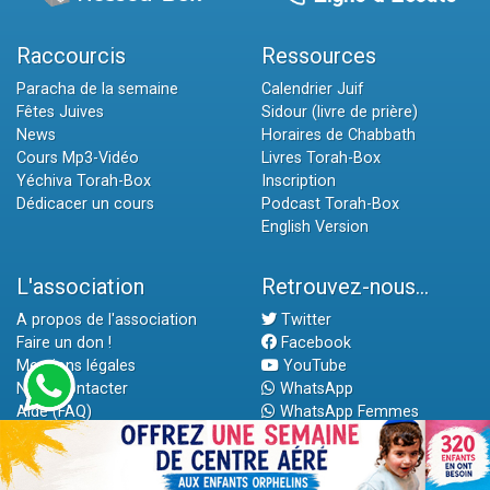
Raccourcis
Ressources
Paracha de la semaine
Calendrier Juif
Fêtes Juives
Sidour (livre de prière)
News
Horaires de Chabbath
Cours Mp3-Vidéo
Livres Torah-Box
Yéchiva Torah-Box
Inscription
Dédicacer un cours
Podcast Torah-Box
English Version
L'association
Retrouvez-nous...
A propos de l'association
Twitter
Faire un don !
Facebook
Mentions légales
YouTube
Nous contacter
WhatsApp
Aide (FAQ)
WhatsApp Femmes
Application iOS
Application Android