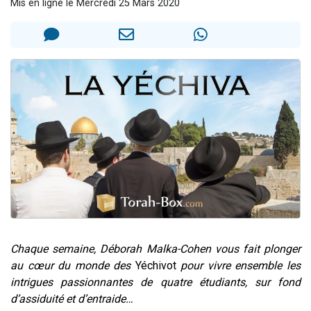
Mis en ligne le Mercredi 25 Mars 2020
Nouvelle émission radio : Visions de grandeur n°104 : Le Chabbath et le Birkat Hamazone à travers le temps
61 personnes viennent de demander une bénédiction
Ariel vient de donner son Maasser
Il reste 49 places pour étudier en groupe sur Zoom
Eva vient de donner son Maasser
Chaque semaine, Déborah Malka-Cohen vous fait plonger
au cœur du monde des
Yéchivot
pour vivre ensemble les
intrigues passionnantes de quatre étudiants, sur fond
d’assiduité et d’entraide…