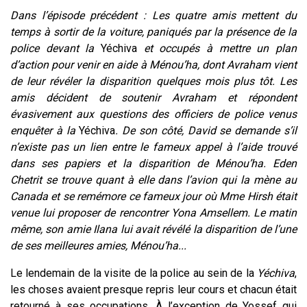
Dans l’épisode précédent : Les quatre amis mettent du
temps à sortir de la voiture, paniqués par la présence de la
police devant la
Yéchiva
et occupés à mettre un plan
d’action pour venir en aide à Ménou’ha, dont Avraham vient
de leur révéler la disparition quelques mois plus tôt. Les
amis décident de soutenir Avraham et répondent
évasivement aux questions des officiers de police venus
enquêter à la
Yéchiva
. De son côté, David se demande s’il
n’existe pas un lien entre le fameux appel à l’aide trouvé
dans ses papiers et la disparition de Ménou’ha. Eden
Chetrit se trouve quant à elle dans l’avion qui la mène au
Canada et se remémore ce fameux jour où Mme Hirsh était
venue lui proposer de rencontrer Yona Amsellem. Le matin
même, son amie Ilana lui avait révélé la disparition de l’une
de ses meilleures amies, Ménou’ha...
Le lendemain de la visite de la police au sein de la
Yéchiva
,
les choses avaient presque repris leur cours et chacun était
retourné à ses occupations. À l’exception de Yossef qui