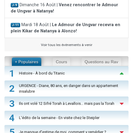
Dimanche 16 Août |
Venez rencontrer le Admour
J-9
de Ungvar à Natanya!
Mardi 18 Août |
Le Admour de Ungvar recevra en
J-11
plein Kikar de Natanya à Alonzo!
Voir tous les événements à venir
+ Populaires
Cours
Questions au Rav
1
Histoire - À bord du Titanic
2
URGENCE - Diane, 80 ans, en danger dans un appartement
insalubre
3
Ils ont volé 12 Sifré Torah à Levallois… mais pas la Torah
4
L'édito de la semaine - En visite chez le Steipler
5
Je manque d'estime de moi, comment y remédier ?