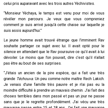
celui pris auparavant avec les trois autres Yéchivistes.
“Monsieur Yéchaya, le temps est venu pour moi de vous
révéler mon parcours. Je veux que vous compreniez
comment je suis arrivé jusqu’à cette chaise sur laquelle je
suis assis aujourd’hui.”
Le jeune
homme
avait trouvé étrange que l’imminent Rav
souhaite partager ce sujet avec lui. Il avait opté pour le
silence en attendant que le Rav poursuive ce qu’il avait à lui
dévoiler. Le moins que l’on pouvait, dire c’est qu’il n’allait
pas être au bout de ses surprises.
“J’étais un ancien de la pire espèce, qui a fait une très
grande
Téchouva
. Un peu comme notre maître Rech Lakich.
Je venais d’une famille très pauvre et je n’ai pas eu la
moindre difficulté à prendre un mauvais chemin. J’ai fait des
choses terribles dans mon passé et pas un jour ne passe
sans que je le regrette profondément.
J’ai vécu une très
mauvaise passe entre 15 et 18 ans. J’ai fait une mauvaise