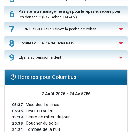
6
Assister à un mariage mélangé pour le repas et séparé pour
les danses ?! (Rav Gabriel DAYAN)
7
DERNIERS JOURS : Sauvez la jambe de Yohan
8
Horaires du Jeûne de Ticha Béav
9
Elyana au buisson ardent
Horaires pour Columbus
7 Août 2026 - 24 Av 5786
05:37
Mise des Téfilines
06:36
Lever du soleil
13:38
Heure de milieu du jour
20:38
Coucher du soleil
21:21
Tombée de la nuit