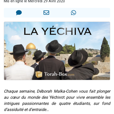
Mis en ligne le Mercredi 29 Avril 2020
6 personnes viennent de faire un don pour 5 enfants déjà orphelins risquent de perdre leur maman
2 personnes viennent de faire un don pour Reloger Rivka, 6 enfants, victime de violences...
10 personnes viennent de demander une bénédiction
Il reste 49 places pour étudier en groupe sur Zoom
2 personnes viennent de nous rejoindre sur WhatsApp
Chaque semaine, Déborah Malka-Cohen vous fait plonger
au cœur du monde des
Yéchivot
pour vivre ensemble les
intrigues passionnantes de quatre étudiants, sur fond
d’assiduité et d’entraide…