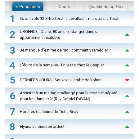
+ Populaires
Cours
Questions au Rav
1
Ils ont volé 12 Sifré Torah à Levallois… mais pas la Torah
2
URGENCE - Diane, 80 ans, en danger dans un
appartement insalubre
3
Je manque d'estime de moi, comment y remédier ?
4
L'édito de la semaine - En visite chez le Steipler
5
DERNIERS JOURS : Sauvez la jambe de Yohan
6
Assister à un mariage mélangé pour le repas et séparé
pour les danses ?! (Rav Gabriel DAYAN)
7
Horaires du Jeûne de Ticha Béav
8
Elyana au buisson ardent