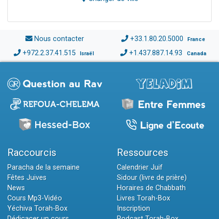
Nous contacter
+33.1.80.20.5000
France
+972.2.37.41.515
+1.437.887.14.93
Israël
Canada
Raccourcis
Ressources
Paracha de la semaine
Calendrier Juif
Fêtes Juives
Sidour (livre de prière)
News
Horaires de Chabbath
Cours Mp3-Vidéo
Livres Torah-Box
Yéchiva Torah-Box
Inscription
Dédicacer un cours
Podcast Torah-Box