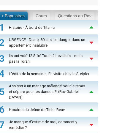
+ Populaires
Cours
Questions au Rav
1
Histoire - À bord du Titanic
2
URGENCE - Diane, 80 ans, en danger dans un
appartement insalubre
3
Ils ont volé 12 Sifré Torah à Levallois… mais
pas la Torah
4
L'édito de la semaine - En visite chez le Steipler
Assister à un mariage mélangé pour le repas
5
et séparé pour les danses ?! (Rav Gabriel
DAYAN)
6
Horaires du Jeûne de Ticha Béav
7
Je manque d'estime de moi, comment y
remédier ?