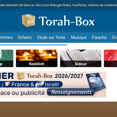
es viennent de faire un don pour Reloger Rivka, 6 enfants, victime de violences
es viennent de faire un don pour 1 Journée de Vacances Pour les Enfants
 viennent de demander une bénédiction
viennent de nous rejoindre sur WhatsApp
49 places pour étudier en groupe sur Zoom
emmes
Enfants
Etude sur Texte
Musique
Paracha
Di
nes viennent de faire un don pour Diane, 80 ans, dans un appartement insalu
 donner son Maasser
viennent de nous rejoindre sur WhatsApp
viennent de nous rejoindre sur WhatsApp
es viennent de faire un don pour 5 jours de vacances aux Orphelins
de donner son Maasser
viennent de nous rejoindre sur WhatsApp
 viennent de demander une bénédiction
lles musiques dans Torah-Box Music
nnes viennent de faire un don pour Sauvez la jambe de Yohan