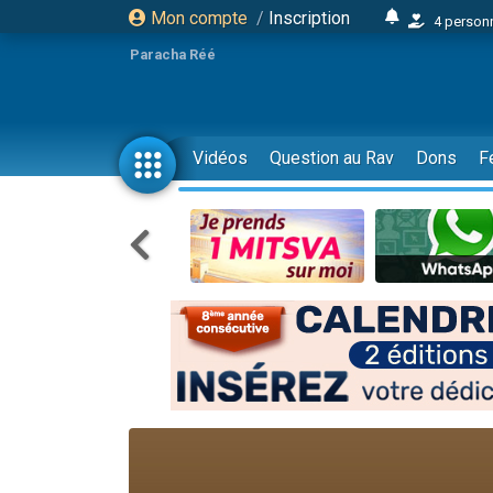
Mon compte
/
Inscription
4 personn
2 personn
Paracha Réé
17 personnes
4 personnes 
Il reste 
Vidéos
Question au Rav
Dons
F
23 person
Eva vient de
4 personnes 
3 personnes 
3 personn
Odaya vient 
2 personnes 
13 personnes
12 nouve
30 perso