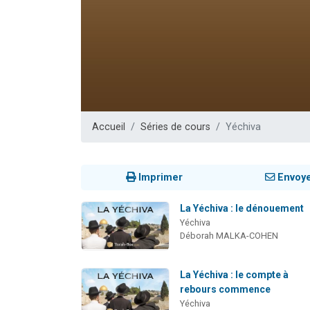
Il reste 
3 personnes 
2 personnes 
2 nouvel
6 personnes 
Accueil
Séries de cours
Yéchiva
Imprimer
Envoy
La Yéchiva : le dénouement
Yéchiva
Déborah MALKA-COHEN
La Yéchiva : le compte à
rebours commence
Yéchiva