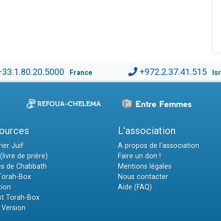
+33.1.80.20.5000
+972.2.37.41.515
France
Is
ources
L'association
ier Juif
A propos de l'association
(livre de prière)
Faire un don !
es de Chabbath
Mentions légales
 Torah-Box
Nous contacter
tion
Aide (FAQ)
t Torah-Box
 Version