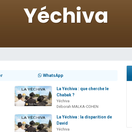
49 places pour étudier en groupe sur Zoom
viennent de nous rejoindre sur WhatsApp
viennent de nous rejoindre sur WhatsApp
les musiques dans Torah-Box Music
viennent de nous rejoindre sur WhatsApp
er
WhatsApp
La Yéchiva : que cherche le
Chabak ?
Yéchiva
Déborah MALKA-COHEN
La Yéchiva : la disparition de
David
Yéchiva