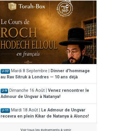
Mardi 8 Septembre |
Dinner d'hommage
J-32
au Rav Sitruk à Londres — 10 ans déjà
Dimanche 16 Août |
Venez rencontrer le
J-9
Admour de Ungvar à Natanya!
Mardi 18 Août |
Le Admour de Ungvar
J-11
recevra en plein Kikar de Natanya à Alonzo!
Voir tous les événements à venir