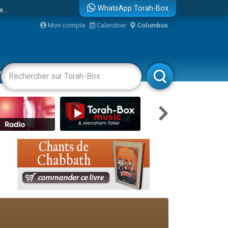
...
WhatsApp Torah-Box
Mon compte
Calendrier
Columbus
vertissements
Livres
Rabbanim
bre