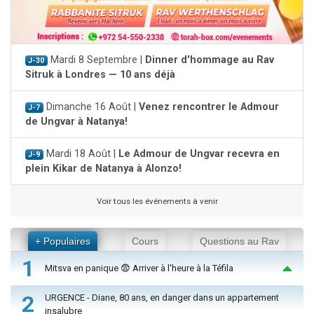
Mardi 8 Septembre |
Dinner d'hommage au Rav
J-30
Sitruk à Londres — 10 ans déjà
Dimanche 16 Août |
Venez rencontrer le Admour
J-7
de Ungvar à Natanya!
Mardi 18 Août |
Le Admour de Ungvar recevra en
J-9
plein Kikar de Natanya à Alonzo!
Voir tous les événements à venir
+ Populaires
Cours
Questions au Rav
1
Mitsva en panique 😨 Arriver à l'heure à la Téfila
2
URGENCE - Diane, 80 ans, en danger dans un appartement
insalubre