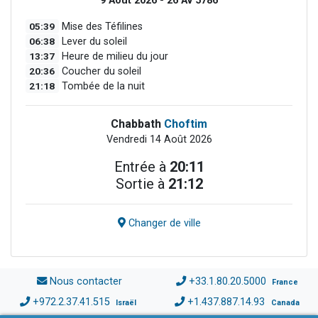
9 Août 2026 - 26 Av 5786
05:39
Mise des Téfilines
06:38
Lever du soleil
13:37
Heure de milieu du jour
20:36
Coucher du soleil
21:18
Tombée de la nuit
Chabbath
Choftim
Vendredi 14 Août 2026
Entrée à
20:11
Sortie à
21:12
Changer de ville
Nous contacter
+33.1.80.20.5000
France
+972.2.37.41.515
+1.437.887.14.93
Israël
Canada