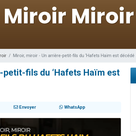
 viennent de demander une bénédiction
viennent de nous rejoindre sur WhatsApp
49 places pour étudier en groupe sur Zoom
 donner son Maasser
donner son Maasser
roir
Miroir, miroir - Un arrière-petit-fils du ‘Hafets Haïm est décédé
e-petit-fils du ‘Hafets Haïm est
Envoyer
WhatsApp