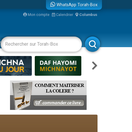
WhatsApp Torah-Box
Mon compte
Calendrier
Columbus
vertissements
Livres
Rabbanim
re
...