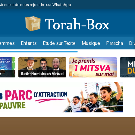
viennent de nous rejoindre sur WhatsApp
r vient de donner son Maasser
nes viennent de faire un don pour Événements Torah-Box
es viennent de faire un don pour Tsédaka : pauvres d'Israel
viennent de nous rejoindre sur WhatsApp
emmes
Enfants
Etude sur Texte
Musique
Paracha
Di
 viennent de demander une bénédiction
es viennent de faire un don pour Diane, 80 ans, dans un appartement insalub
49 places pour étudier en groupe sur Zoom
viennent de nous rejoindre sur WhatsApp
 viennent de demander une bénédiction
49 places pour étudier en groupe sur Zoom
viennent de nous rejoindre sur WhatsApp
viennent de nous rejoindre sur WhatsApp
es viennent de faire un don pour Reloger Rivka, 6 enfants, victime de violences
es viennent de faire un don pour 1 Journée de Vacances Pour les Enfants