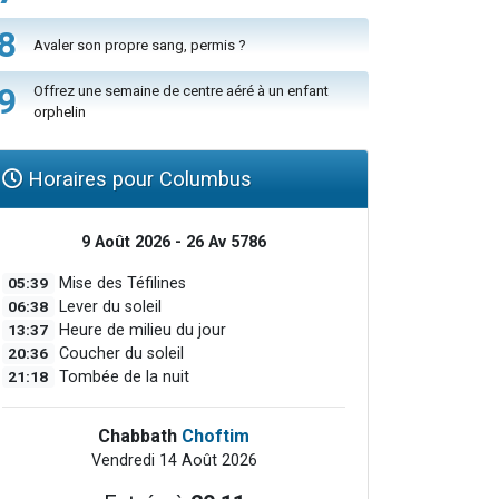
8
Avaler son propre sang, permis ?
9
Offrez une semaine de centre aéré à un enfant
orphelin
Horaires pour Columbus
9 Août 2026 - 26 Av 5786
05:39
Mise des Téfilines
06:38
Lever du soleil
13:37
Heure de milieu du jour
20:36
Coucher du soleil
21:18
Tombée de la nuit
Chabbath
Choftim
Vendredi 14 Août 2026