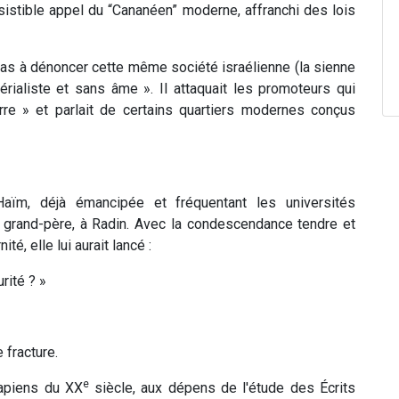
résistible appel du “Cananéen” moderne, affranchi des lois
t pas à dénoncer cette même société israélienne (la sienne
érialiste et sans âme ». Il attaquait les promoteurs qui
rre » et parlait de certains quartiers modernes conçus
‘Haïm, déjà émancipée et fréquentant les universités
n grand-père, à Radin. Avec la condescendance tendre et
é, elle lui aurait lancé :
rité ? »
 fracture.
e
Sapiens du XX
siècle, aux dépens de l'étude des Écrits