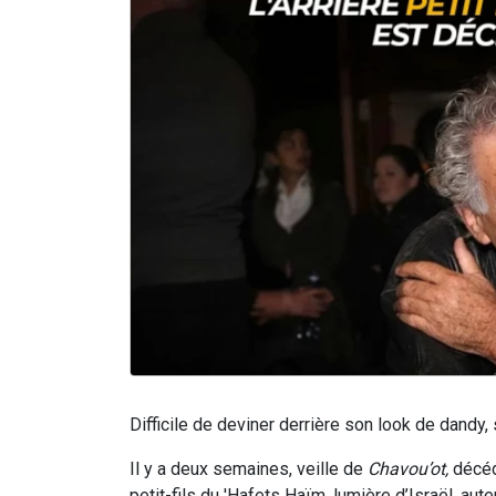
Difficile de deviner derrière son look de dandy
Il y a deux semaines, veille de
Chavou’ot,
décéda
petit-fils du 'Hafets Haïm, lumière d’Israël, au