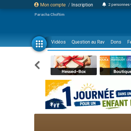
Mon compte
/
Inscription
2 personnes 
Lisbel Esthe
Paracha Choftim
3 person
2 personn
3 personnes 
Vidéos
Question au Rav
Dons
F
11 personnes
3 personn
Il reste 
2 personnes 
29 personnes
Il reste 
2 personnes 
6 personnes 
4 personn
2 personn