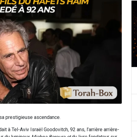
, sa prestigieuse ascendance.
it à Tel-Aviv Israël Goodovitch, 92 ans, l’arrière arrière-
teur du lumineux
Michna Beroura et
du
livre fondateur sur