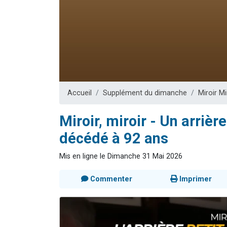
17 personnes
4 personnes 
Il reste 
Eva vient de
Eli vient de 
Accueil
Supplément du dimanche
Miroir Mi
Miroir, miroir - Un arrièr
décédé à 92 ans
Mis en ligne le Dimanche 31 Mai 2026
Commenter
Imprimer