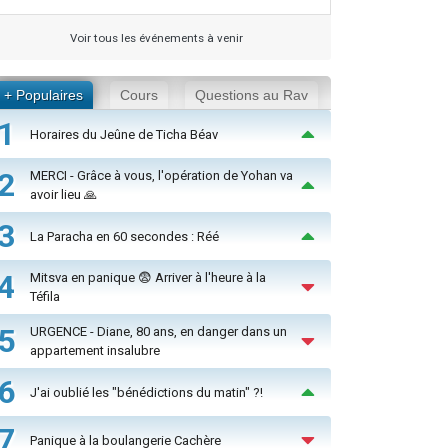
Voir tous les événements à venir
+ Populaires
Cours
Questions au Rav
1
Horaires du Jeûne de Ticha Béav
2
MERCI - Grâce à vous, l'opération de Yohan va
avoir lieu 🙏
3
La Paracha en 60 secondes : Réé
4
Mitsva en panique 😨 Arriver à l'heure à la
Téfila
5
URGENCE - Diane, 80 ans, en danger dans un
appartement insalubre
6
J'ai oublié les "bénédictions du matin" ?!
7
Panique à la boulangerie Cachère