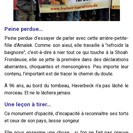
Peine perdue…
Peine perdue d’essayer de parler avec cette arrière-petite-
fille d’Amalek. Comme son aïeul, elle travaille à "refroidir la
baignoire", c'est-à-dire à nier tout ce qui touche à la Shoah.
Frondeuse, elle se jette la première dans des déclarations
aberrantes, choquantes et mensongères. Peu importe leur
contenu, l’important est de tracer le chemin du doute.
À 96 ans, au bord du tombeau, Haverbeck n’a pas lâché le
morceau. Et ne le lâchera jamais.
Une leçon à tirer…
Ce monument d’opacité, d’incapacité à reconnaître ses torts
et ceux de son pays, laisse songeur.
Elle nous enseigne une chose : si l’on ne fait pas preuve