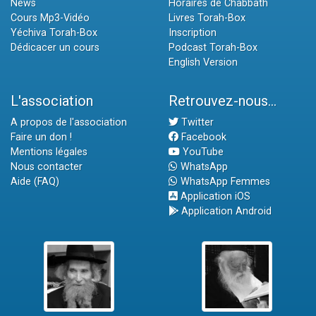
News
Horaires de Chabbath
Cours Mp3-Vidéo
Livres Torah-Box
Yéchiva Torah-Box
Inscription
Dédicacer un cours
Podcast Torah-Box
English Version
L'association
Retrouvez-nous...
A propos de l'association
Twitter
Faire un don !
Facebook
Mentions légales
YouTube
Nous contacter
WhatsApp
Aide (FAQ)
WhatsApp Femmes
Application iOS
Application Android