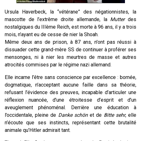
Ursula Haverbeck, la “vétérane” des négationnistes, la
mascotte de l’extrême droite allemande, la
Mutter
des
nostalgiques du III
ème
Reich, est morte à 96 ans, il y a trois
mois, n’ayant eu de cesse de nier la Shoah.
Même deux ans de prison, à 87 ans, n'ont pas réussi à
dissuader cette grand-mère SS de continuer à proférer ses
mensonges, ni à nier les meurtres de masse et autres
atrocités commises par le régime nazi allemand.
Elle incarne l’être sans conscience par excellence : bornée,
dogmatique, n’acceptant aucune faille dans sa théorie,
refusant l’évidence des preuves, incapable d’articuler une
réflexion nuancée, d’une étroitesse d’esprit et d’un
aveuglement phénoménal. Derrière une éducation à
l’occidentale, pleine de
Danke schön
et de
Bitte sehr
, elle
n’écoute que ses instincts, représentant cette brutalité
animale qu’Hitler admirait tant.