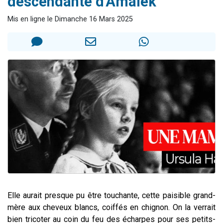
descendante d'Amalek
61 personnes viennent de demander une bénédiction
Mis en ligne le Dimanche 16 Mars 2025
Il reste 49 places pour étudier en groupe sur Zoom
Ariel vient de donner son Maasser
Nathaniel vient de donner son Maasser
4 personnes viennent de nous rejoindre sur WhatsApp
Elle aurait presque pu être touchante, cette paisible grand-
mère aux cheveux blancs, coiffés en chignon. On la verrait
bien tricoter au coin du feu des écharpes pour ses petits-