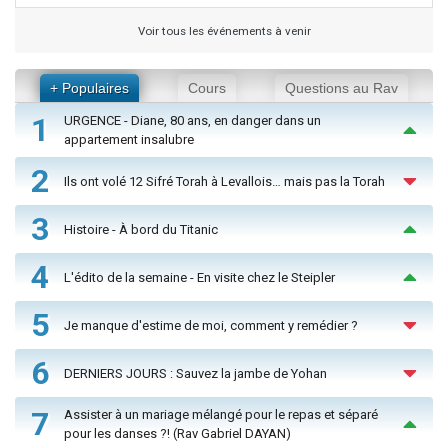
Voir tous les événements à venir
+ Populaires
Cours
Questions au Rav
1
URGENCE - Diane, 80 ans, en danger dans un
appartement insalubre
2
Ils ont volé 12 Sifré Torah à Levallois… mais pas la Torah
3
Histoire - À bord du Titanic
4
L'édito de la semaine - En visite chez le Steipler
5
Je manque d'estime de moi, comment y remédier ?
6
DERNIERS JOURS : Sauvez la jambe de Yohan
7
Assister à un mariage mélangé pour le repas et séparé
pour les danses ?! (Rav Gabriel DAYAN)