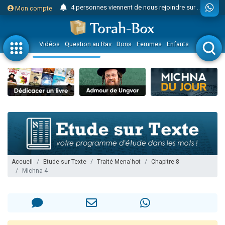
4 personnes viennent de nous rejoindre sur WhatsApp
Mon compte
3 personnes viennent de nous rejoindre sur WhatsApp
Odaya vient de donner son Maasser
Vidéos
Question au Rav
Dons
Femmes
Enfants
Etude sur 
3 personnes viennent de faire un don pour 5 jours de vacances aux Orphelins
3 personnes viennent de faire un don pour Diane, 80 ans, dans un appartement insalubre
13 personnes viennent de demander une bénédiction
2 personnes viennent de nous rejoindre sur WhatsApp
30 personnes viennent de faire un don pour Sauvez la jambe de Yohan
Il reste 49 places pour étudier en groupe sur Zoom
12 nouvelles musiques dans Torah-Box Music
3 personnes viennent de nous rejoindre sur WhatsApp
Accueil
Etude sur Texte
Traité Mena'hot
Chapitre 8
Michna 4
2 personnes viennent de nous rejoindre sur WhatsApp
3 personnes viennent de nous rejoindre sur WhatsApp
2 nouvelles musiques dans Torah-Box Music
8 personnes viennent de faire un don pour Tsédaka : pauvres d'Israel