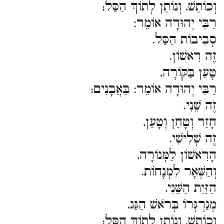
וְכוֹתֵשׁ, וְנוֹתֵן לְתוֹךְ הַסַּל;
רַבִּי יְהוּדָה אוֹמֵר:
סְבִיבוֹת הַסַּל.
זֶה רִאשׁוֹן.
טָעַן בַּקּוֹרָה,
רַבִּי יְהוּדָה אוֹמֵר: בַּאֲבָנִים;
זֶה שֵׁנִי.
חָזַר וְטָחַן וְטָעַן,
זֶה שְׁלִישִׁי.
הָרִאשׁוֹן לַמְּנוֹרָה,
וְהַשְּׁאָר לִמְנָחוֹת.
הַזַּיִת הַשֵּׁנִי,
מְגַרְגְּרוֹ בְּרֹאשׁ הַגַּג,
וְכוֹתֵשׁ, וְנוֹתֵן לְתוֹךְ הַסַּל;