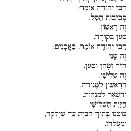
רַבִּי יְהוּדָה אוֹמֵר:
סְבִיבוֹת הַסַּל.
זֶה רִאשׁוֹן.
טָעַן בַּקּוֹרָה,
רַבִּי יְהוּדָה אוֹמֵר: בַּאֲבָנִים;
זֶה שֵׁנִי.
חָזַר וְטָחַן וְטָעַן,
זֶה שְׁלִישִׁי.
הָרִאשׁוֹן לַמְּנוֹרָה,
וְהַשְּׁאָר לִמְנָחוֹת.
הַזַּיִת הַשְּׁלִישִׁי,
עוֹטְנוֹ בְּתוֹךְ הַבַּיִת עַד שֶׁיִּלְקֶה,
וּמַעֲלֵהוּ,