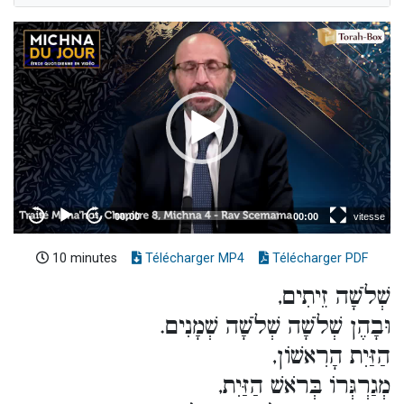
10 minutes
Télécharger MP4
Télécharger PDF
שְׁלֹשָׁה זֵיתִים,
וּבָהֶן שְׁלֹשָׁה שְׁלֹשָׁה שְׁמָנִים.
הַזַּיִת הָרִאשׁוֹן,
מְגַרְגְּרוֹ בְּרֹאשׁ הַזַּיִת,